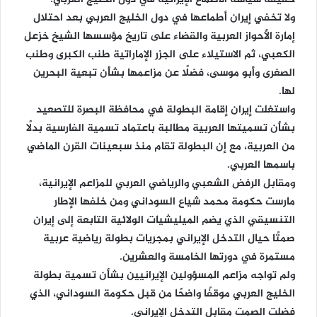
حقيقة سياسة الأطماع الإيرانية في دول الخليج العربي.
ولا تخفي إيران أطماعها في دول الخليج العربي بعد احتلال
إمارة الأحواز العربية والقضاء على تاريخ مؤسسها الشيخ خزعل
الكعبي، ثم الاستيلاء على الجزر الإماراتية طنب الكبرى وطنب
الصغرى وأبو موسى، فضلًا عن مزاعمها بشأن تبعية البحرين
لها.
واستغلت إيران إقامة البطولة في محافظة البصرة للتصعيد
بشأن تسميتها العربية مطالبة باعتماد تسمية الفارسية بدلًا
من العربية، مع إن البطولة تقام منذ سبعينات القرن الماضي
باسمها العربي.
ومقابل الرفض الشعبي والرياضي العربي للمزاعم الإيرانية،
مارست حكومة محمد شياع السوداني ومن خلفها الإطار
التنسيقي الذي يضم الميليشيات الولائية التابعة إلى إيران
صمتًا حيال التدخل الإيراني بمجريات بطولة رياضية عربية
مستمرة في دورتها الخامسة والعشرين.
ولم تواجه مزاعم المسؤولين الإيرانيين بشأن تسمية بطولة
الخليج العربي موقفًا واضحًا من قبل حكومة السوداني، الذي
فضلت الصمت مقابل التدخل الإيراني.