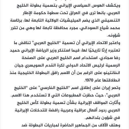
ويكشف الهوس السياسي الإيراني بتسمية بطولة الخليج
العربي، بانها ترى في العراق تحت سطوة حكومة الإطار
التنسيقي الذي يضم الميليشيات الولائية التابعة لها، برئاسة
محمد شياع السوداني، مجرد محافظة تابعة لها وهي من تقرر
شؤونه.
واعتبر الاتحاد الإيراني أن تسمية “الخليج العربي” تناقض ما
تعتبره إرثا تاريخيًا لها، فيما استنكر وزير الرياضة الإيراني حميد
رضا سجادي، استخدام اسم الخليج العربي على الصفحة
الرسمية لرئيس الاتحاد الدولي لكرة القدم السويسري جيان
انفانتينو على الرغم من أن الاسم رافق البطولة الخليجية منذ
انطلاقتها عام 1970.
وتصر إيران على إطلاق اسم “الخليج الفارسي” على “الخليج
العربي”، حيث حظرت المطبوعات التي لا تستخدم هذا الاسم.
وأثارت المواقف الإيرانية بشأن تسمية بطولة كأس الخليج
العربي ردود أفعال عراقية وعربية رافضة للتدخلات الإيرانية
في شؤون بلدانهم.
وهتف الآلاف من الجماهير الحاضرة لمباريات البطولة ضد