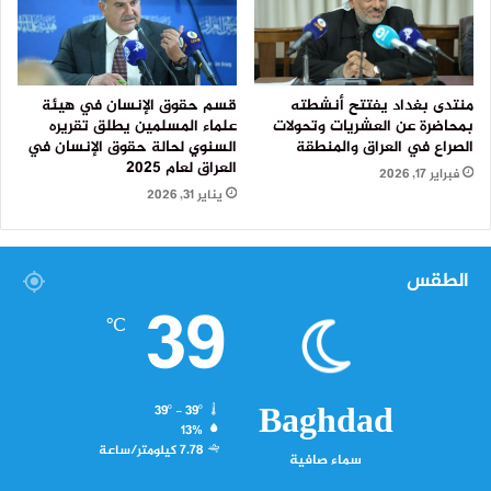
منتدى بغداد يفتتح أنشطته
قسم حقوق الإنسان في هيئة
بمحاضرة عن العشريات وتحولات
علماء المسلمين يطلق تقريره
الصراع في العراق والمنطقة
السنوي لحالة حقوق الإنسان في
العراق لعام 2025
فبراير 17, 2026
يناير 31, 2026
الطقس
39
℃
Baghdad
39º - 39º
13%
7.78 كيلومتر/ساعة
سماء صافية