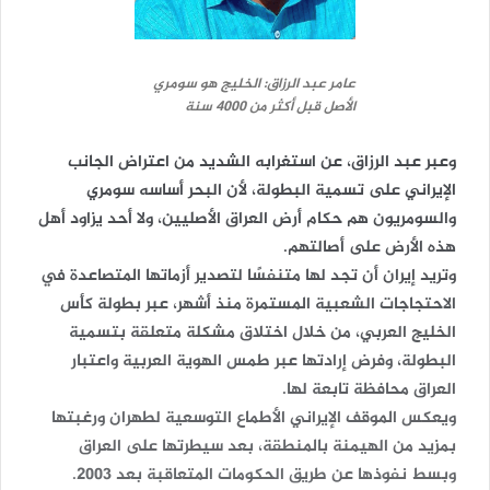
عامر عبد الرزاق: الخليج هو سومري
الأصل قبل أكثر من 4000 سنة
وعبر عبد الرزاق، عن استغرابه الشديد من اعتراض الجانب
الإيراني على تسمية البطولة، لأن البحر أساسه سومري
والسومريون هم حكام أرض العراق الأصليين، ولا أحد يزاود أهل
هذه الأرض على أصالتهم.
وتريد إيران أن تجد لها متنفسًا لتصدير أزماتها المتصاعدة في
الاحتجاجات الشعبية المستمرة منذ أشهر، عبر بطولة كأس
الخليج العربي، من خلال اختلاق مشكلة متعلقة بتسمية
البطولة، وفرض إرادتها عبر طمس الهوية العربية واعتبار
العراق محافظة تابعة لها.
ويعكس الموقف الإيراني الأطماع التوسعية لطهران ورغبتها
بمزيد من الهيمنة بالمنطقة، بعد سيطرتها على العراق
وبسط نفوذها عن طريق الحكومات المتعاقبة بعد 2003.