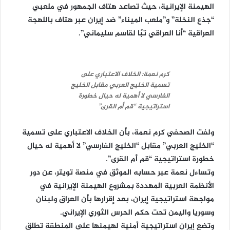
الهيمنة الإيرانية، حيث تصاعد هتاف الجمهور في ملعبي
“جذع النخلة” و”ملعب الميناء” ضد إيران عبر هتاف باللهجة
العراقية “أنا العراقي تبًا لقاسم سليماني”.
كرم نعمة: الخلاف الاعتباري على
تسمية الخليج العربي مقابل الخلیج
الفارسي لا أهمية له حيال خطورة
استراتيجية “قم أم القرى”
ولفت الصحفي كرم نعمة، بأن الخلاف الاعتباري على تسمية
“الخليج العربي” مقابل “الخلیج الفارسي” لا أهمية له حيال
خطورة استراتيجية “قم أم القرى”.
وتساءل نعمة عبر حسابه الموثق في منصة تويتر، عن دور
الأنظمة العربية المهددة بمشروع الهيمنة الإيرانية في
مواجهة استراتيجية إيران، بعد إقرارها بأن العراق ولبنان
وسوريا واليمن تحت حكم الحرس الثوري الإيراني.
وتضع إيران استراتيجية أمنية لهيمنها على المنطقة تطلق