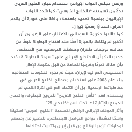
ورفض مجلس النواب الإيراني استخدام عبارة الخليج العربي
بدلًا من تسميته “بالخليج الفارسي”، كما شدد النواب
الإيرانيون وبلهجة تهديد واستعلاء بالغة على ضرورة أن يقدم
العراق، اعتذارًا رسميًا لإيران.
كما طالبوا حكومة السوداني بالاعتذار، على الرغم من أن
الأخير لم يتلفظ بالعبارة أصلًا عند افتتاح البطولة خوفًا من
مخالفة توجهات طهران وخططها التوسعية في المنطقة.
جدير بالذكر أن الاحتجاج الإيراني على تسمية البطولة لا يفيد
بأن هناك تمردًا وخروجًا للطاعة من قبل حكومة الإطار
التنسيقي الموالية لإيران، حيث لم تجرء الحكومات المتعاقبة
منذ عام 2003 على استخدام مصطلح الخليج العربي في
مخاطباتها الرسمية، بل أن الاتحاد العراقي لكرة القدم، لم
يستخدم اسم “كأس الخليج العربي” للترويج للبطولة، واكتفى
الجميع بالإشارة لها تحت اسم “خليجي 25”.
وأثار الموقف الإيراني الرافض لتسمية “الخليج العربي” استياءًا
واسعًا لنشطاء مواقع التواصل الاجتماعي، للتعبير عن رفضهم
لمحاولات تزوير الوقائع من قبل إيران وتثبيت احتلالها