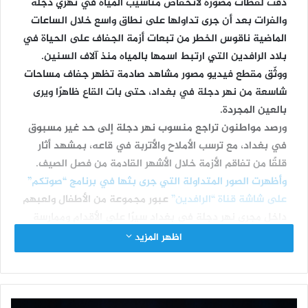
دقت لقطات مصورة لانخفاض مناسيب المياه في نهري دجلة
والفرات بعد أن جرى تداولها على نطاق واسع خلال الساعات
الماضية ناقوس الخطر من تبعات أزمة الجفاف على الحياة في
بلاد الرافدين التي ارتبط اسمها بالمياه منذ آلاف السنين.
ووثّق مقطع فيديو مصور مشاهد صادمة تظهر جفاف مساحات
شاسعة من نهر دجلة في بغداد، حتى بات القاع ظاهرًا ويرى
بالعين المجردة.
ورصد مواطنون تراجع منسوب نهر دجلة إلى حد غير مسبوق
في بغداد، مع ترسب الأملاح والأتربة في قاعه، بمشهد أثار
قلقًا من تفاقم الأزمة خلال الأشهر القادمة من فصل الصيف.
وأظهرت الصور المتداولة التي جرى بثها في برنامج “صوتكم”
على شاشة قناة “الرافدين”
عبور مجموعة من الأطفال ولعبهم
داخل مجرى نهر دجلة في بغداد سيرًا على الأقدام وممارسة
ألعاب رياضية في قاع النهر الذي ظهر بسبب موجة الجفاف.
اظهر المزيد
وأظهر مقطع مصور آخر مشاهد صادمة للانخفاض الحاد
بمناسيب المياه والجفاف في حوض نهر الفرات
بمحافظة
الأنبار.
وبينت الصور الملتقطة بالقرب من مدينة الرمادي، غربي