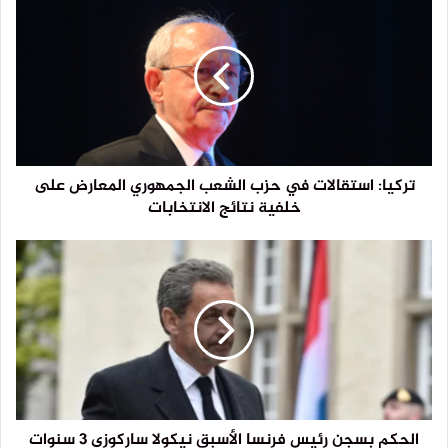
العراق، مجموعة من الأشخاص، وكأنهم يحفرون بمعاول، في
قاع النهر، بعد أن جفت مساحة واسعة منه.
ومنذ سنين عدة يجري العراق مباحثات مع دول المنبع المائي،
لتعزيز إطلاقاتهِ المائية في حوضي دجلة والفرات، إلا أنّ
النتائج عادةً تأتي في إطار ترقيعي، وحلول لا تفي بالغرض
على نحو استراتيجي بالنسبة إلى العراق الذي يقلل من
يتصدى فيه لمسؤولية إدارة ملف المياه من خطر الجفاف.
تركيا: استقالات في حزب الشعب الجمهوري المعارض على
وفي هذا السياق قلل وزير الموارد المائية الحالي عون ذياب
خلفية نتائج الانتخابات
الذي سبق وأن أثار الجدل حول دعواته المتعلقة بترشيد
استهلاك المياه من مخاطر انخفاض مناسيب الأنهار خلال فصل
الصيف على الأمن المائي العراقي.
وقال الوزير إن “وزارته تعمل على زيادة مستويات التخزين في
السدود، مما دفعها إلى إيقاف الإطلاقات المائية”.
وأضاف “لا وجود لكميات مياه كافية لإطلاقها في الوقت
الحالي والعراق مقبل على فصل صيف حار وجاف، مما يتطلب
العمل على توفير مياه الشرب بشكل دائم، خاصة أن سد
الحكم بسجن رئيس فرنسا الأسبق نيكولا ساركوزي 3 سنوات
حديثة على نهر الفرات يعاني من شح كبير في المياه”.