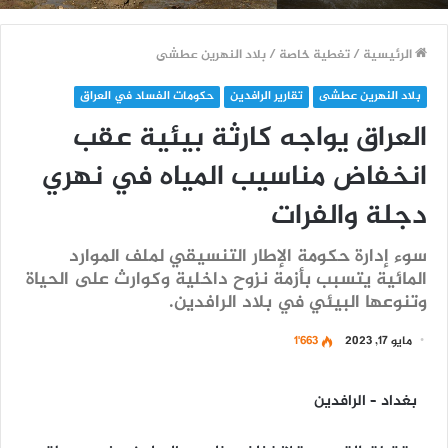
الرئيسية
/
تغطية خاصة
/
بلاد النهرين عطشى
بلاد النهرين عطشى
تقارير الرافدين
حكومات الفساد في العراق
العراق يواجه كارثة بيئية عقب
انخفاض مناسيب المياه في نهري
دجلة والفرات
سوء إدارة حكومة الإطار التنسيقي لملف الموارد
المائية يتسبب بأزمة نزوح داخلية وكوارث على الحياة
وتنوعها البيئي في بلاد الرافدين.
مايو 17, 2023
1٬663
بغداد – الرافدين