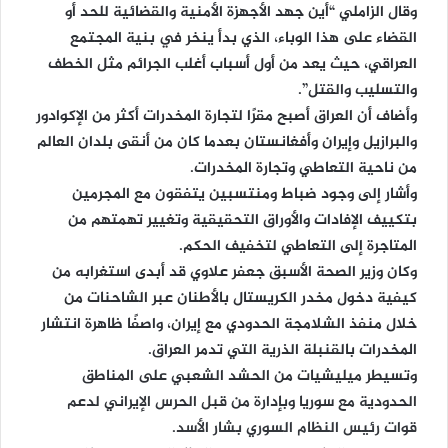
وقال الزاملي “أين جهد الأجهزة الأمنية والقضائية للحد أو
القضاء على هذا الوباء، الذي بدأ ينخر في بنية المجتمع
العراقي، حيث يعد من أول أسباب أغلب الجرائم مثل الخطف
والتسليب والقتل”.
وأضاف أن العراق أصبح مقرًا لتجارة المخدرات أكثر من الإكوادور
والبرازيل وإيران وأفغانستان بعدما كان من أنقى بلدان العالم
من ناحية التعاطي وتجارة المخدرات.
وأشار إلى وجود ضباط ومنتسبين يتفقون مع المجرمين
بتكييف الإفادات والأوراق التحقيقية وتغيير تهمتهم من
المتاجرة إلى التعاطي لتخفيف الحكم.
وكان وزير الصحة الأسبق جعفر علاوي قد أبدى استغرابه من
كيفية دخول مخدر الكريستال بالأطنان عبر الشاحنات من
خلال منفذ الشلامجة الحدودي مع إيران، واصفًا ظاهرة انتشار
المخدرات بالقنبلة الذرية التي تدمر العراق.
وتسيطر ميليشيات من الحشد الشعبي على المناطق
الحدودية مع سوريا وبإدارة من قبل الحرس الإيراني لدعم
قوات رئيس النظام السوري بشار الأسد.