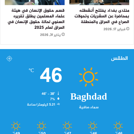
منتدى بغداد يفتتح أنشطته
قسم حقوق الإنسان في هيئة
بمحاضرة عن العشريات وتحولات
علماء المسلمين يطلق تقريره
الصراع في العراق والمنطقة
السنوي لحالة حقوق الإنسان في
العراق لعام 2025
فبراير 17, 2026
يناير 31, 2026
الطقس
46
℃
Baghdad
46º - 38º
7%
5.21 كيلومتر/ساعة
سماء صافية
℃
℃
℃
℃
℃