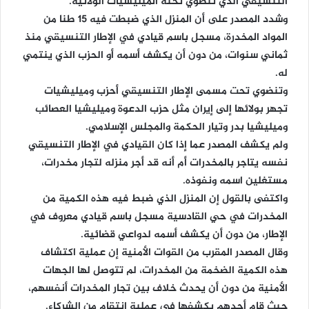
التنسيقي الذي تنضوي تحته الميليشيات الولائية.
وشدد المصدر على أن المنزل الذي ضبطت فيه 15 طنا من
المواد المخدرة، مسجل باسم قيادي في الإطار التنسيقي منذ
ثماني سنوات، من دون أن يكشف أسمه أو الحزب الذي ينتمي
له.
وتنضوي تحت مسمى الإطار التنسيقي أحزب وميليشيات
تجهر بولائها إلى إيران مثل حزب الدعوة وميليشيا العصائب
وميليشيا بدر وتيار الحكمة والمجلس الإسلامي.
ولم يكشف المصدر عما إذا كان القيادي في الإطار التنسيقي
نفسه يتاجر بالمخدرات أم أنه قد أجر منزله لتجار مخدرات،
مستغلين اسمه ونفوذه.
واكتفى بالقول إن المنزل الذي ضبط فيه هذه الكمية من
المخدرات في حي القادسية مسجل باسم قيادي معروف في
الإطار، من دون أن يكشف أسمه لدواعي قضائية.
وقال المصدر المقرب من القوات الأمنية إن عملية اكتشاف
هذه الكمية الضخمة من المخدرات، لم تتوصل لها الجهات
الأمنية من دون أن يحدث خلاف بين تجار المخدرات أنفسهم،
حيث قام أحدهم بكشفها في عملية انتقام من الشركاء.