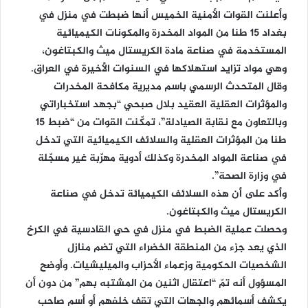
وأعلنت القوات الأمنية الخميس أنها ضبطت في منزل في
بغداد 15 طنا من المواد المخدرة والمكونات الكيميائية
المستخدمة في صناعة مادة الكريستال ميث والكبتاغون،
وهي مواد تزايد استهلاكها في السنوات الأخيرة في العراق.
وقال المتحدث الرسمي باسم مديرية مكافحة المخدرات
والمؤثرات العقلية العقيد بلال صبحي “بجهد استخباراتي
وبالتعاون مع نقابة الصيادلة”، تمكّنت القوات من “ضبط 15
طنا من المؤثرات العقلية والسلائف الكيميائية التي تدخل
في صناعة المواد المخدرة وكذلك أدوية مهرّبة غير مسجّلة
في وزارة الصحة”.
وأكد على أن هذه السلائف الكيميائة تدخل في صناعة
الكريستال ميث والكبتاغون.
وحصلت عملية الضبط في منزل في حي القادسية في الكرخ
الذي يعد جزء من المنطقة الخضراء التي تضم منازل
الشخصيات الحكومية وزعماء الأحزاب والميليشيات. وأوضح
المسؤول أنه تمّ “اعتقال اثنين من المشتبه بهم” من دون أن
يكشف أسمائهم والجهات التي تقف خلفهم أو أسم صاحب