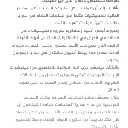
تعرضها للتفتيش، ومعابر أخرى غير قانونية.
وأشارت إلى أن عمليات تهريب المخدرات باتت أهم المصادر
المالية للميليشيات مثلما هي لسلطات النظام في سوريا،
بعائدات تفوق عمليات تهريب النفط.
وتتورّط أجهزة أمنية وعسكرية سورية وميليشيات داخل
الحشد في العراق في تلك التجارة، قد تكون أبرزها الفرقة
الرابعة التي تتبع ماهر الأسد، شقيق الرئيس السوري، وفق ما
أفادت مصادر عدة بينها أمنيون سابقون في سوريا ومهربون
وخبراء.
وأنشأت ميليشيا حزب الله العراقية بالتنسيق مع الميليشيات
الإيرانية الموجودة شرقي سوريا وبتسهيل من السلطات
السورية، العديد من المعامل لإنتاج المخدرات التي تهرب
للعراق.
وقال مستشار سابق للحكومة السورية لوكالة الصحافة
الفرنسية من خارج سوريا “استطاعت صناعة الكبتاغون أن
ترفد الخزينة ولو بجزء من العملة الأجنبية من خلال اقتصاد
ظل متكاملًا يبدأ من استيراد المواد الأولية، وصولًا للتصنيع
وأخيرًا التصدير”.