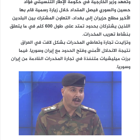
وتعهد وزير الخارجية في حكومة الإطار التنسيقي فؤاد
حسين والسوري فيصل المقداد خلال زيارة رسمية قام بها
الأخير مطلع حزيران إلى بغداد، التعاون المشترك بين البلدين
اللذين يشتركان بحدود تمتد على طول 600 كلم في ما يتعلق
بنشاط تهريب المخدرات.
وتزايدت تجارة وتعاطي المخدرات بشكل لافت في العراق
نتيجة الانحلال الأمني وفتح الحدود مع إيران وسوريا. فيما
برزت ميليشيات متنفذة في تجارة المخدرات القادمة من إيران
وسوريا.