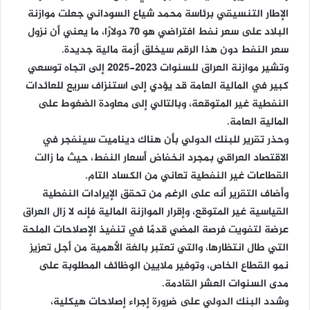
الإطار التنسيقي برئاسة محمد شياع السوداني جعلت موازنة
البلاد على سعر نفط افتراضي هو 70 دولارًا، ما يعني أن نزول
سعر النفط دون هذا الرقم سيخلق أزمة مالية جديدة.
وتشير موازنة العراق للسنوات 2023-2025 إلى اتجاه توسعي
كبير في المالية العامة قد يؤدي إلى استنزاف سريع للعائدات
النفطية غير المتوقعة، وبالتالي إلى معاودة الضغوط على
المالية العامة.
وحذر تقرير للبنك الدولي بأن هناك ديناميت سينفجر في
الاقتصاد العراقي بمجرد انخفاض أسعار النفط، حيث ما زالت
القطاعات غير النفطية تعاني من الكساد التام.
وأضاف التقرير أنه على الرغم من تحقق الإيرادات النفطية
القياسية غير المتوقع، وإقرار الموازنة المالية فإنه لا زال العراق
عرضة لتفويت فرصة المضي قدمًا في تنفيذ الإصلاحات الملحة
التي طال انتظارها، والتي تعتبر بالغة الأهمية من أجل تعزيز
نمو القطاع الخاص، وتوفير ملايين الوظائف المطلوبة على
مدى السنوات العشر القادمة.
وشدد البنك الدولي على ضرورة إجراء إصلاحات هيكلية،