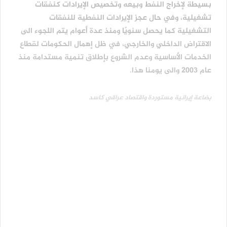
بسيطة لإخراج النفط وبيعه وتخصيص الإيرادات كنفقات
تشغيلية، وفي حال عجز الإيرادات النفطية للنفقات
التشغيلية كما يحصل سنويًا ومنذ عدة أعوام يتم اللجوء الى
الاقتراض الداخلي والخارجي، في ظل إهمال الحكومات لقطاع
الخدمات الأساسية وعدم الشروع بإطلاق تنمية مستدامة منذ
عام 2003 والى يومنا هذا.
بضاعة إيرانية مستوردة واقتصاد عراقي كاسد