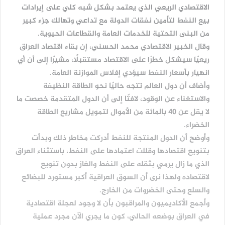
الاقتصادي الريعي الذي يعتمد بشكل شبه كلي على إيرادات
بيع النفط لتأمين نفقات الدولة مع تداعي وتهالك جزء كبير
من البنى التحتية للخدمات العامة والقطاعات الحيوية.
وقال الخبير الاقتصادي محمد الحسني، إن بقاء اقتصاد العراق
ريعيًا سيشكل خطرًا على الاقتصاد مستقبلًا، مشيرًا إلى أن أي
انهيار بأسعار النفط سيؤدي إفلاس الموازنة العامة.
وأضاف أن دول العالم تتجه حاليًا نحو الطاقة النظيفة
والاستغناء عن الوقود، لافتًا إلى أن الدول المتقدمة خصصت ما
لا يقل عن 40 بالمائة من الأموال لتمويل مشاريع الطاقة
الخضراء.
وأوضح أن الدول المنتجة للنفط أدركت مخاطر ذلك وبدأت
بتنويع اقتصادها وقللت اعتمادها على النفط، باستثناء العراق
الذي ما زال يرمي بثقله على النفط والغاز بدون تنويع
لاقتصاده ولهذا نرى أن السوق العراقية أكبر مستورد للبضائع
والسلع وحتى الخضروات من الخارج.
وأجمع الأكاديميون والمراقبون بأن لا وجود لعجلة اقتصادية
في العراق بوضعه الحالي، كون ما يجري الآن مجرد عملية