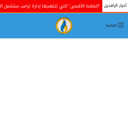
أخبار الرافدين
ات "الضغط الأقصى" التي تنتهجها إدارة ترامب ستشمل العراق
القائمة