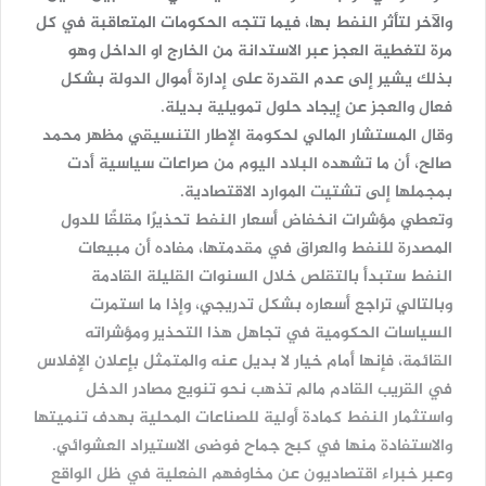
والآخر لتأثر النفط بها، فيما تتجه الحكومات المتعاقبة في كل
مرة لتغطية العجز عبر الاستدانة من الخارج او الداخل وهو
بذلك يشير إلى عدم القدرة على إدارة أموال الدولة بشكل
فعال والعجز عن إيجاد حلول تمويلية بديلة.
وقال المستشار المالي لحكومة الإطار التنسيقي مظهر محمد
صالح، أن ما تشهده البلاد اليوم من صراعات سياسية أدت
بمجملها إلى تشتيت الموارد الاقتصادية.
وتعطي مؤشرات انخفاض أسعار النفط تحذيرًا مقلقًا للدول
المصدرة للنفط والعراق في مقدمتها، مفاده أن مبيعات
النفط ستبدأ بالتقلص خلال السنوات القليلة القادمة
وبالتالي تراجع أسعاره بشكل تدريجي، وإذا ما استمرت
السياسات الحكومية في تجاهل هذا التحذير ومؤشراته
القائمة، فإنها أمام خيار لا بديل عنه والمتمثل بإعلان الإفلاس
في القريب القادم مالم تذهب نحو تنويع مصادر الدخل
واستثمار النفط كمادة أولية للصناعات المحلية بهدف تنميتها
والاستفادة منها في كبح جماح فوضى الاستيراد العشوائي.
وعبر خبراء اقتصاديون عن مخاوفهم الفعلية في ظل الواقع