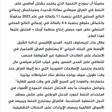
مضيفًا أن نموذج التنمية الذي يعتمد بشكل أساسي على
النفط في العراق سيعاني معاناة شديدة، وسينكمش إجمالي
الناتج المحلي الكلي بنسبة 1.1 بالمائة في عام 2023 مدفوعًا
بانكماش متوقع بنسبة 4.4 بالمائة في إجمالي الناتج المحلي
النفطي على ضوء حصص إنتاج منظمة أوبك + المتفق عليها
لهذا العام.
وقال جان كريستوف كاريه، المدير الإقليمي لدائرة الشرق
الأوسط في البنك الدولي “لا يستطيع العراق الاستمرار في
الاعتماد على العائدات النفطية غير المتوقعة فحسب
للتعافي على المدى القصير. وفي غياب التزام سياسي عال
باعتماد وتنفيذ الإصلاحات الضرورية التي دعا إليها العراق منذ
وقت طويل، سوف يواجه مخاطر نفاد احتياطاته بوتيرة
متسارعة، والعودة إلى المربع الأول في وقت قصير للغاية”.
وتواصل حكومات ما بعد الاحتلال اعتماد النموذج الأسواء في
استخدام النفط كمورد للدخل الوطني على عكس معظم
الدول النفطية المتقدمة، فالعراق يستخرج النفط ويبيعه في
الأسواق العالمية ويصرف الإيرادات على النفقات التشغيلية،