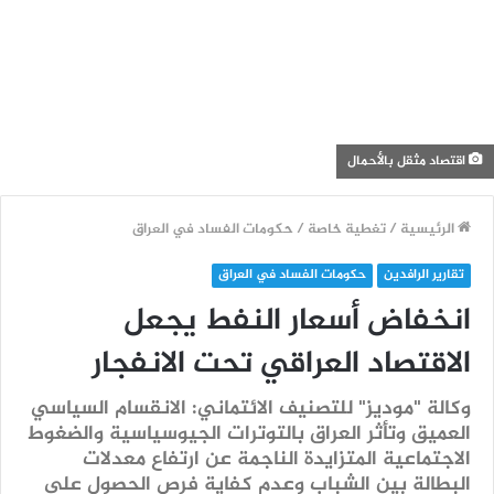
اقتصاد مثقل بالأحمال
الرئيسية
/
تغطية خاصة
/
حكومات الفساد في العراق
تقارير الرافدين
حكومات الفساد في العراق
انخفاض أسعار النفط يجعل
الاقتصاد العراقي تحت الانفجار
وكالة "موديز" للتصنيف الائتماني: الانقسام السياسي
العميق وتأثر العراق بالتوترات الجيوسياسية والضغوط
الاجتماعية المتزايدة الناجمة عن ارتفاع معدلات
البطالة بين الشباب وعدم كفاية فرص الحصول على