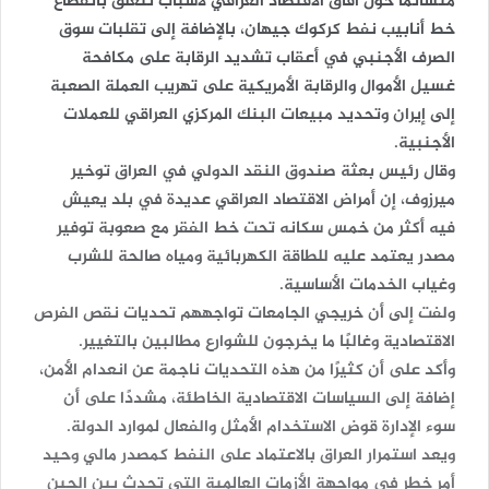
متشائمًا حول آفاق الاقتصاد العراقي لأسباب تتعلق بانقطاع
خط أنابيب نفط كركوك جيهان، بالإضافة إلى تقلبات سوق
الصرف الأجنبي في أعقاب تشديد الرقابة على مكافحة
غسيل الأموال والرقابة الأمريكية على تهريب العملة الصعبة
إلى إيران وتحديد مبيعات البنك المركزي العراقي للعملات
الأجنبية.
وقال رئيس بعثة صندوق النقد الدولي في العراق توخير
ميرزوف، إن أمراض الاقتصاد العراقي عديدة في بلد يعيش
فيه أكثر من خمس سكانه تحت خط الفقر مع صعوبة توفير
مصدر يعتمد عليه للطاقة الكهربائية ومياه صالحة للشرب
وغياب الخدمات الأساسية.
ولفت إلى أن خريجي الجامعات تواجههم تحديات نقص الفرص
الاقتصادية وغالبًا ما يخرجون للشوارع مطالبين بالتغيير.
وأكد على أن كثيرًا من هذه التحديات ناجمة عن انعدام الأمن،
إضافة إلى السياسات الاقتصادية الخاطئة، مشددًا على أن
سوء الإدارة قوض الاستخدام الأمثل والفعال لموارد الدولة.
ويعد استمرار العراق بالاعتماد على النفط كمصدر مالي وحيد
أمر خطر في مواجهة الأزمات العالمية التي تحدث بين الحين