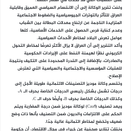
على التقلبات التي قد تحدث في أسعار النفط.
ولفت تقرير الوكالة إلى أن الانقسام السياسي العميق وقابلية
العراق للتأثر بالتوترات الجيوسياسية والضغوط الاجتماعية
المتزايدة الناجمة عن ارتفاع معدلات البطالة بين الشباب
وعدم كفاية فرص الحصول على الخدمات الأساسية، كلها
عوامل تعرض البلاد لمخاطر الأحداث السياسية.
وأكد التقرير إلى أن العراق لا يزال الأكثر تعرضًا لمخاطر التحول
الكربوني نظرًا لهيمنة النفط على الإيرادات الحكومية
والصادرات، بالإضافة إلى القدرة المحدودة على التكيف ونتيجة
للعقبات المؤسسية والاجتماعية والسياسية التي تعترض
الإصلاح.
وتقسم وكالة موديز التصنيفات الائتمانية طويلة الأجل إلى
درجات تشمل بشكل رئيسي الدرجات الخاصة بحرف الـ A،
وكذلك الدرجات الخاصة بحرف B، وأيضًا حرف الـ C.
ويعد تصنيف (Caa1) لوكالة موديز ضمن درجة المضاربة ويتم
الحكم على الالتزامات والديون ضمن التصنيف بأنها ذات وضع
ضعيف وتخضع لمخاطر ائتمانية عالية جدًا.
ونقلت تقارير صحفية عن خبراء في مجال الاقتصاد، أن حكومة