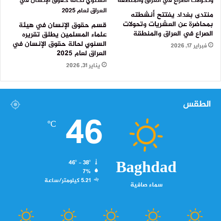
منتدى بغداد يفتتح أنشطته
بمحاضرة عن العشريات وتحولات
قسم حقوق الإنسان في هيئة
الصراع في العراق والمنطقة
علماء المسلمين يطلق تقريره
السنوي لحالة حقوق الإنسان في
فبراير 17, 2026
العراق لعام 2025
يناير 31, 2026
الطقس
46
℃
Baghdad
46º - 38º
7%
5.21 كيلومتر/ساعة
سماء صافية