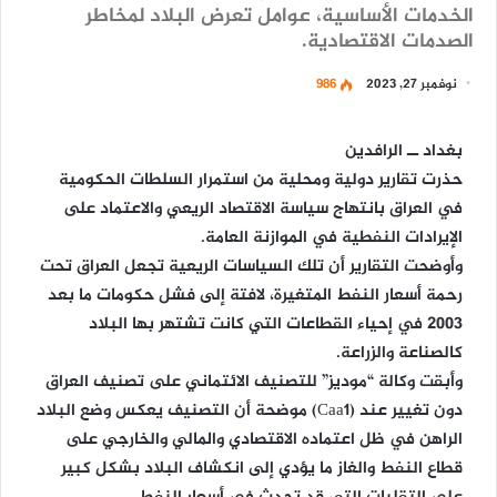
الخدمات الأساسية، عوامل تعرض البلاد لمخاطر
الصدمات الاقتصادية.
نوفمبر 27, 2023
986
بغداد ــ الرافدين
حذرت تقارير دولية ومحلية من استمرار السلطات الحكومية
في العراق بانتهاج سياسة الاقتصاد الريعي والاعتماد على
الإيرادات النفطية في الموازنة العامة.
وأوضحت التقارير أن تلك السياسات الريعية تجعل العراق تحت
رحمة أسعار النفط المتغيرة، لافتة إلى فشل حكومات ما بعد
2003 في إحياء القطاعات التي كانت تشتهر بها البلاد
كالصناعة والزراعة.
وأبقت وكالة “موديز” للتصنيف الائتماني على تصنيف العراق
دون تغيير عند (Caa1) موضحة أن التصنيف يعكس وضع البلاد
الراهن في ظل اعتماده الاقتصادي والمالي والخارجي على
قطاع النفط والغاز ما يؤدي إلى انكشاف البلاد بشكل كبير