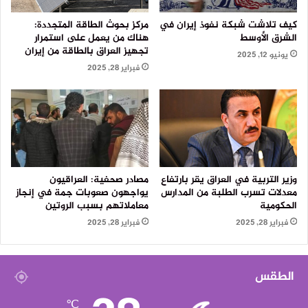
كيف تلاشت شبكة نفوذ إيران في
مركز بحوث الطاقة المتجددة:
الشرق الأوسط
هناك من يعمل على استمرار
تجهيز العراق بالطاقة من إيران
يونيو 12, 2025
فبراير 28, 2025
وزير التربية في العراق يقر بارتفاع
مصادر صحفية: العراقيون
معدلات تسرب الطلبة من المدارس
يواجهون صعوبات جمة في إنجاز
الحكومية
معاملاتهم بسبب الروتين
فبراير 28, 2025
فبراير 28, 2025
الطقس
℃