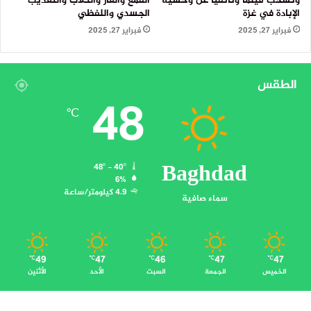
وتسحب فيلما وثائقيا عن وحشية
القمع والغاز والكلاب والتعذيب
الإبادة في غزة
الجسدي واللفظي
فبراير 27, 2025
فبراير 27, 2025
الطقس
48
℃
Baghdad
48º - 40º
6%
4.9 كيلومتر/ساعة
سماء صافية
49
47
46
47
47
℃
℃
℃
℃
℃
الخميس
الجمعة
السبت
الأحد
الأثنين