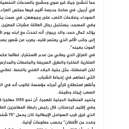
مما تنشئ جيلًا غير سوي ومشبع بالصدمات النفسية
في أربيل، في ساحة مدرسة أقيم فيها مجلس العزاء،
السوداء، وعلامات التعب على وجوههن، في صمت يقط
وفي المسجد، يستقبل رجال العائلة عشرات المعزين في
يؤكد كمال حمد، والد ريبوار، أنه تحدث مع ابنه يوم ا
إلى جانب الألم الذي يعتصر قلبه، يعرب عن شعور بعدم
الموت بعينه”.
في العراق الذي يعاني من عدم الاستقرار، لطالما عكس
العقارية الفاخرة والطرق السريعة والجامعات والمدارس
لكن المنطقة، مثل بقية البلاد الغني بالنفط، تعاني
التي تساهم في إحباط الشباب.
الصعب إيجاد وظيفة.
وتفيد المنظمة الدولية للهجرة، أن نحو 3155 مهاجرا قضوا أو فقدوا في البحر الأبيض المتوسط العام الماضي.
وفي إقليم كردستان، قال رئيس رابطة المهاجرين العائ
الذي غرق
وعدد من الأفغان” بحسب معلومات أولية.