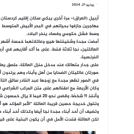
يونيو 21, 2024
أربيل (العراق)– مرة أخرى يبكي سكان إقليم كردستان 
مهاجرين جازفوا بحياتهم في البحر الأبيض المتوسط أم
وسط فشل حكومي وفساد ينخر البلاد.
العائلتين، نجا ثلاثة فقط، على ما أكد أقاربهم في أ
الفرنسية.
على جدار متهالك عند مدخل منزل العائلة، ملصق يعلن 
صورتان عائليتان الضحايا من أهل وأبناء وهم يرتدو
في الصور تظهر مجدة مع زوجها عبد القادر سائق التاك
وكان الأربعة مع اطفالهم على متن المركب الشراعي الذ
وأنقذ 11 شخصًا، وقضى نحو 20 فيما لا يزال خمسون شخصا تقريبا في عداد المفقودين.
وتقول خديجة حسين قريبة العائلة “الأمر المؤكد هو أ
وتضيف أن أحد أبناء مجدة نجا أيضا وكذلك أحد أبناء
لكن العائلة فقدت الأمل في أن يكون البقية على قيد 