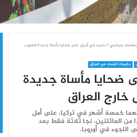
/
نحيب في أربيل على ضحايا مأساة جديدة للهروب
حكومات الفساد في العراق
 ضحايا مأساة جديدة
 خارج العراق
هما خمسة أشهر في تركيا، على أمل
إلى أوروبا. لكن من أصل 11 فردا من العائلتين، نجا ثلاثة فقط بعد
 اللجوء في أوروبا.