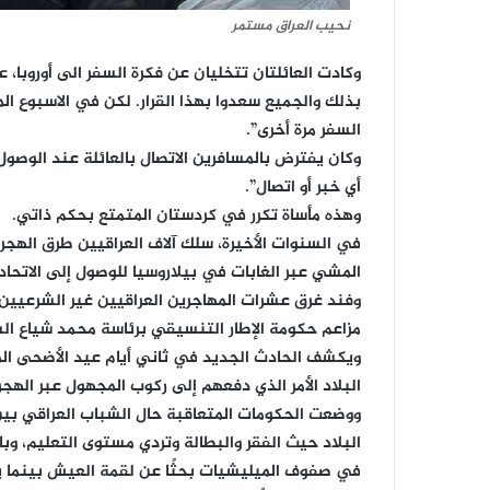
نحيب العراق مستمر
بذلك والجميع سعدوا بهذا القرار. لكن في الاسبوع ال
السفر مرة أخرى”.
وكان يفترض بالمسافرين الاتصال بالعائلة عند الو
أي خبر أو اتصال”.
وهذه مأساة تكرر في كردستان المتمتع بحكم ذاتي.
في السنوات الأخيرة، سلك آلاف العراقيين طرق الهجرة،
المشي عبر الغابات في بيلاروسيا للوصول إلى الاتحاد 
وفند غرق عشرات المهاجرين العراقيين غير الشرعيين 
مزاعم حكومة الإطار التنسيقي برئاسة محمد شياع الس
ويكشف الحادث الجديد في ثاني أيام عيد الأضحى الم
البلاد الأمر الذي دفعهم إلى ركوب المجهول عبر الهجرة
ووضعت الحكومات المتعاقبة حال الشباب العراقي بين خ
البلاد حيث الفقر والبطالة وتردي مستوى التعليم، وبال
في صفوف الميليشيات بحثًا عن لقمة العيش بينما ي