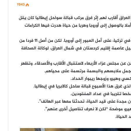
1٬043
العراق أقارب لهم إثر غرق مركب قبالة سواحل إيطاليا كان يقل
لا بالوصول إلى أوروبا وهربا من حياة هدرت فيها الكرامات
أمضت مجدة وشقيقتها هيرو وعائلاتهما خمسة أشهر في تركيا، على أمل العبور إلى أوروبا. لكن من أصل 11 فردا من
ربيل عاصمة إقليم كردستان في شمال العراق، لوكالة الصحافة
عن مجلس عزاء الأربعاء لاستقبال الأقارب والأصدقاء. وتظهر
ن أجمل ملابسهم والبسمة مرتسمة على محياهم.
سي وهيرو وزوجها ريبوار الحداد.
ي غرق هذا الأسبوع قبالة ساحل كالابريا في إيطاليا.
ن مجدة على قيد الحياة، تحدثنا معها عبر الهاتف”.
 هيرو موضحة “لكن لا نعرف تفاصيل أخرى عنهم”.
الحياة.