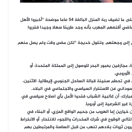
وكادت العائلتان تتخليان عن فكرة السفر الى أوروبا، على ما تضيف ربة المنزل البالغة 54 عاما موضحة “أخبروا الأهل
ماضي أقنعهم المهرب بأنه وجد طريقا سهلا وجيدا فقرروا
صول إلى وجهتهم. وتقول خديجة “لكن مضى وقت ولم يصل منهم
 مجازفين بعبور البحر للوصول إلى المملكة المتحدة، أو
الأوروبي.
في تحطم سفينة قبالة الساحل الجنوبي لإيطاليا، الاثنين،
وداني عن الاستقرار السياسي والاجتماعي في البلاد.
بارك، أن غالبية الشباب فقدوا الأمل بأي اصلاح سياسي في
 غير الشرعية إلى أوروبا.
يارين إما الهروب من جحيم الواقع المزري، أو البقاء في
تالي الوقوع في شرك المخدرات واللجوء للانتحار، أو الانخراط
رون ثروات بلادهم تنهب من قبل الساسة والمرتبطين بهم