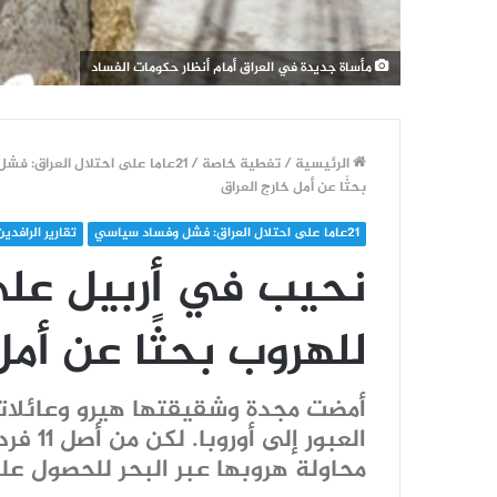
مأساة جديدة في العراق أمام أنظار حكومات الفساد
الرئيسية
/
تغطية خاصة
/
21عاما على احتلال العراق: فشل وفساد سياسي
بحثًا عن أمل خارج العراق
21عاما على احتلال العراق: فشل وفساد سياسي
تقارير الرافدين
نحيب في أربيل على
للهروب بحثًا عن أمل
أمضت مجدة وشقيقتها هيرو وعائلات
العبور 
محاولة هروبها عبر البحر للحصول على