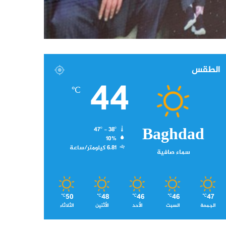
الطقس
44
℃
Baghdad
47º - 38º
10%
6.81 كيلومتر/ساعة
سماء صافية
50
48
46
46
47
℃
℃
℃
℃
℃
الجمعة
السبت
الأحد
الأثنين
الثلاثاء