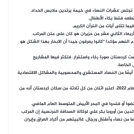
 تجلس عشرات النساء في خيمة يرتدين ملابس الحداد
عه فقط بكاء الأطفال.
ما تتلى آيات من القرآن الكريم.
لأربعاء الثاني عشر من حزيران هو كان على متن المركب.
 الفهم مؤكدا “كانوا يعرفون جيدا أن الابحار بهذا الشكل هو
ت كردستان صورة رخاء واستقرار. فتكثر فيها المشاريع
 الخاصة.
 أيضًا من الفساد المستشري والمحسوبية والمشاكل الاقتصادية
وأظهر استطلاع للرأي أجرته مؤسسة غالوب أنه في العام 2022، اعتبر اثنان من كل ثلاثة من سكان كردستان أنه من
دين من أوروبا بكر علي لوكالة الصحافة الفرنسية إن المركب
 قرب السواحل الإيطالية كان يحمل “75 شخصا من نساء وأطفال ورجال، غالبيتهم من أكراد العراق وإيران