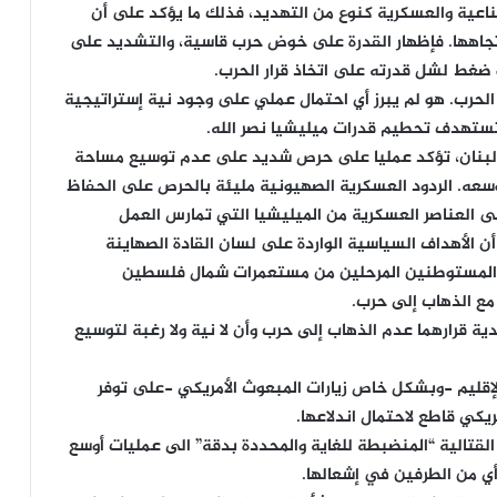
اعية والعسكرية كنوع من التهديد، فذلك ما يؤكد على أن
جاهها. فإظهار القدرة على خوض حرب قاسية، والتشديد على
 ضغط لشل قدرته على اتخاذ قرار الحرب.
الحرب. هو لم يبرز أي احتمال عملي على وجود نية إستراتيجية
ستهدف تحطيم قدرات ميليشيا نصر الله.
 لبنان، تؤكد عمليا على حرص شديد على عدم توسيع مساحة
وسعه. الردود العسكرية الصهيونية مليئة بالحرص على الحفاظ
 العناصر العسكرية من الميليشيا التي تمارس العمل
 الأهداف السياسية الواردة على لسان القادة الصهاينة
ة المستوطنين المرحلين من مستعمرات شمال فلسطين
مع الذهاب إلى حرب.
ة قرارهما عدم الذهاب إلى حرب وأن لا نية ولا رغبة لتوسيع
لإقليم -وبشكل خاص زيارات المبعوث الأمريكي -على توفر
يكي قاطع لاحتمال اندلاعها.
القتالية “المنضبطة للغاية والمحددة بدقة” الى عمليات أوسع
أي من الطرفين في إشعالها.