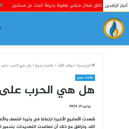
عدة مناطق شمال شرقي بعقوبة بذريعة البحث عن مسلحين
فوكس ني
أخبار الرافدين
ا
الرئيسية
/
روافد الآراء
/
طلعت رميح
/
هل هي الحرب على ل
طلعت رميح
هل هي الحرب على 
يونيو 21, 2024
شهدت الأسابيع الأخيرة ارتفاعا في وتيرة القصف والأع
الله. وترافق مع ذلك أن تصاعدت التهديدات، بتدمير ل