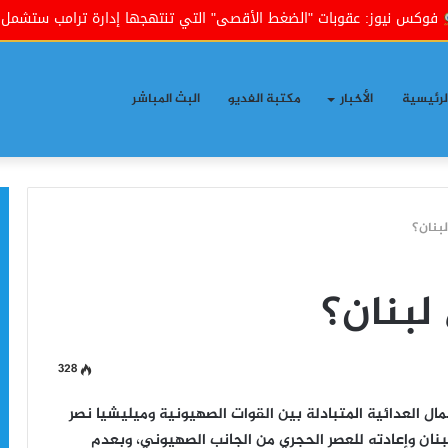
وز: عقوبات "الضغط الأقصى" التي تنتهجها إدارة ترامب ستشمل العراق
لرئيسية
الأخبار
مكتبة الفديو
البث المباشر
بنان؟
لبنان؟
328
مال العدائية المتبادلة بين القوات الصهيونية وميليشيا نصر
بنان وإعادته للعصر الحجري من الجانب الصهيوني، وبعدم