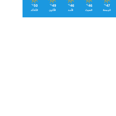
50
49
46
46
47
℃
℃
℃
℃
℃
الجمعة
السبت
الأحد
الأثنين
الثلاثاء