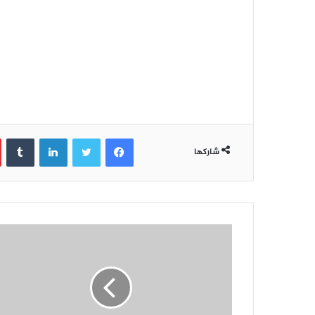
فيسبوك
تويتر
لينكدإن
‏Tumblr
شاركها