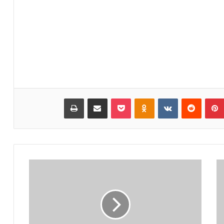
بينتيريست
‏Reddit
‏VKontakte
Odnoklassniki
بوكيت
مشاركة عبر البريد
طباعة