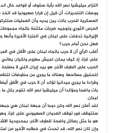
التزام ميليشيا نصر الله بأية سقوف أو قواعد
حال اندل
ووصلت التقديرات، أن قيل إن قرارا صهيونيا قد اتخذ 
العسكرية للحرب باتت بين يديه وأن العمليات ستتركز 
الحرس الثوري وتوجيه ضربات مكثفة باتجاه مجموعات 
الإيرانية تدفقت على لبنان في الفترة الأخيرة وأنها
فهل نحن أمام حرب؟
أغلب الرأي أن لا حرب باتجاه لبنان على الأقل في المر
على غزة، إذ كيف يمكن لجيش مهزوم ولكيان يعاني م
الحرب على الطرف الآخر، هو بيد إيران التي لا مصلحة ل
لتحقيق مصالحها. وهناك ما يجري من مفاوضات لتقاسم 
وقراءة ما يجري ميدانيا تؤكد أن لا حرب في الأفق أيضا.
بات واضحا ومؤكدا أن ميليشيا نصر الله تقوم بكل ما
لبنان.
لقد أعلن نصر الله وكرر دوما أن جبهة لبنان هي جبهة 
ستتوقف فور توقف العدوان الصهيوني على غزة. وهو ما ي
هو ما مثل رسائل واضحة للطرف الآخر، بمحدودية الاش
وإن كان نصر الله، قد تحدث في خطابه الأخير عن امت