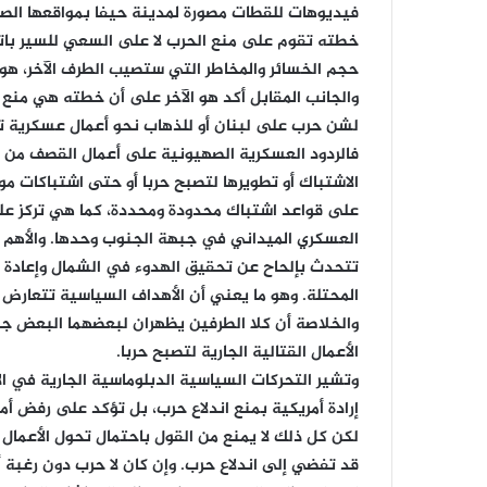
فيديوهات للقطات مصورة لمدينة حيفا بمواقعها الصن
خطته تقوم على منع الحرب لا على السعي للسير بات
حجم الخسائر والمخاطر التي ستصيب الطرف الآخر، هو
والجانب المقابل أكد هو الآخر على أن خطته هي منع 
لشن حرب على لبنان أو للذهاب نحو أعمال عسكرية ت
فالردود العسكرية الصهيونية على أعمال القصف من
الاشتباك أو تطويرها لتصبح حربا أو حتى اشتباكات م
على قواعد اشتباك محدودة ومحددة، كما هي تركز على
العسكري الميداني في جبهة الجنوب وحدها. والأهم أن
تتحدث بإلحاح عن تحقيق الهدوء في الشمال وإعاد
المحتلة. وهو ما يعني أن الأهداف السياسية تتعارض 
والخلاصة أن كلا الطرفين يظهران لبعضهما البعض جدي
الأعمال القتالية الجارية لتصبح حربا.
وتشير التحركات السياسية الدبلوماسية الجارية في ا
إرادة أمريكية بمنع اندلاع حرب، بل تؤكد على رفض أمر
لكن كل ذلك لا يمنع من القول باحتمال تحول الأعمال 
قد تفضي إلى اندلاع حرب. وإن كان لا حرب دون رغبة 