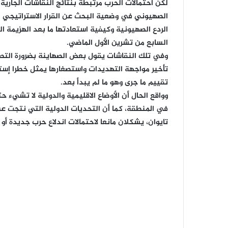
لكن احتمالات الحرب مرتبطة بنتائج النقاشات الجاري
الصهيوني في وضعية البحث عن القرار الاستراتيجي الص
الردع الصهيونية وكيفية استعادتها ما بعد الهزيمة
السابع من تشرين الأول الماضي.
وفي تلك النقاشات يقول بعض الصهاينة بضرورة التصدي
تأخير مواجهة التهديدات واستصغارها يمثل خطرا إسترات
تقييم ما جرى وهو ما لم يبدأ بعد.
وواقع الحال أن الأوضاع الاقليمية والدولية لا تشيء 
في المنطقة، كما أن التحديات الدولية التي نتجت ع
تايوان، يشكلان مانعا لاحتمالات اندلاع حرب جديدة أ