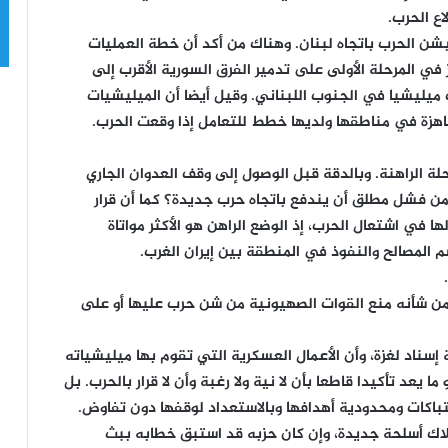
اع الحرب.
بشن الحرب باتجاه لبنان. وهناك من أكد أن خطة العمليات
في المرحلة الأولى على تدمير الفرق السورية الأقرب إلى
ميليشيا في الجنوب اللبناني. وقيل أيضا أن الميليشيات
 جاهزة في مناطقها ولديها خطط للتعامل إذا وقعت الحرب.
حلة الراهنة. وبالدقة قبل الوصول إلى وقف العدوان الجاري
ن فشل مطلق أن يندفع باتجاه حرب جديدة؟ كما أن قرار
ها في اشتعال الحرب، إذ الوضع الراهن هو الأكثر مواتاة
المصالح والنفوذ في المنطقة بين إيران الغرب.
 من شأنه منع القوات الصهيونية من شن حرب عليها أو على
إسناد لغزة، وأن الأعمال العسكرية التي تقوم بها ميليشياته
عد تأكيدا قاطعا بأن لا نية ولا رغبة وأن لا قرار بالحرب. بل
تباكات ومحدودية أهدافها وبالاستعداد لوقفها دون تفاوض.
لاك أسلحة جديدة، وإن كان حزبه قد استبق خطابه ببث