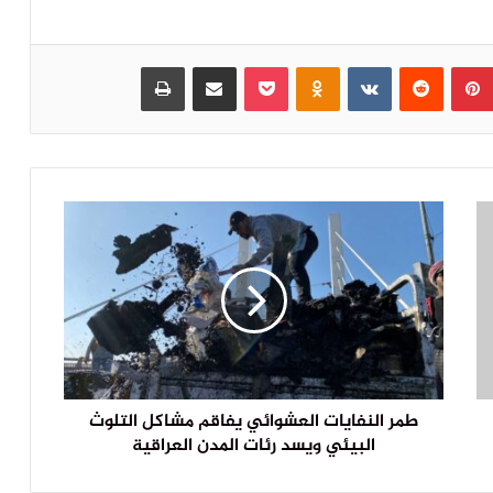
بينتيريست
‏Reddit
‏VKontakte
Odnoklassniki
بوكيت
مشاركة عبر البريد
طباعة
طمر النفايات العشوائي يفاقم مشاكل التلوث
البيئي ويسد رئات المدن العراقية