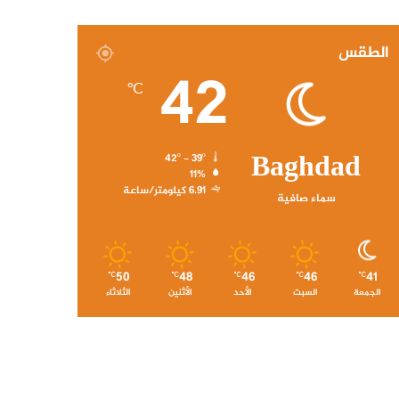
الطقس
42
℃
Baghdad
42º - 39º
11%
6.91 كيلومتر/ساعة
سماء صافية
50
48
46
46
41
℃
℃
℃
℃
℃
الجمعة
السبت
الأحد
الأثنين
الثلاثاء