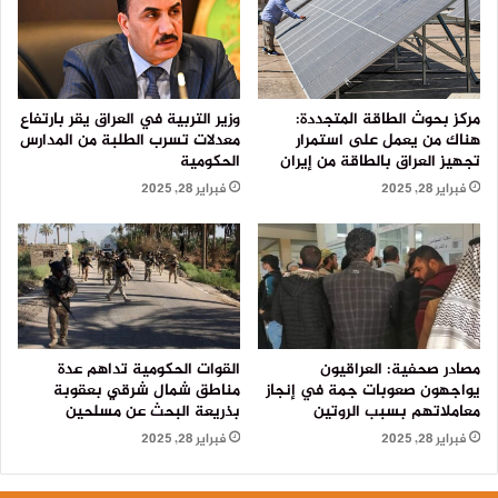
مركز بحوث الطاقة المتجددة:
وزير التربية في العراق يقر بارتفاع
هناك من يعمل على استمرار
معدلات تسرب الطلبة من المدارس
تجهيز العراق بالطاقة من إيران
الحكومية
فبراير 28, 2025
فبراير 28, 2025
مصادر صحفية: العراقيون
القوات الحكومية تداهم عدة
يواجهون صعوبات جمة في إنجاز
مناطق شمال شرقي بعقوبة
معاملاتهم بسبب الروتين
بذريعة البحث عن مسلحين
فبراير 28, 2025
فبراير 28, 2025