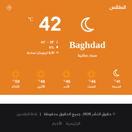
الطقس
42
℃
Baghdad
42º - 39º
11%
6.91 كيلومتر/ساعة
سماء صافية
50
48
46
46
41
℃
℃
℃
℃
℃
الجمعة
السبت
الأحد
الأثنين
الثلاثاء
© حقوق النشر 2026، جميع الحقوق محفوظة |
قناة الرافدين
الرئيسية
الأخبار