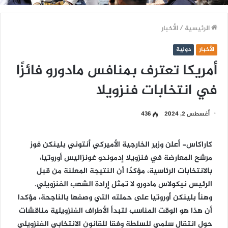
الرئيسية
/
الأخبار
الأخبار
دولية
أمريكا تعترف بمنافس مادورو فائزًا
في انتخابات فنزويلا
أغسطس 2, 2024
436
كاراكاس-
أعلن وزير الخارجية الأميركي أنتوني بلينكن فوز
مرشح المعارضة في فنزويلا إدموندو غونزاليس أوروتيا،
بالانتخابات الرئاسية، مؤكدًا أن النتيجة المعلنة من قبل
الرئيس نيكولاس مادورو لا تمثل إرادة الشعب الفنزويلي.
وهنأ بلينكن أوروتيا على حملته التي وصفها بالناجحة، مؤكدا
أن هذا هو الوقت المناسب لتبدأ الأطراف الفنزويلية مناقشات
حول انتقال سلمي للسلطة وفقا للقانون الانتخابي الفنزويلي