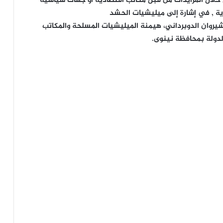
خلال المزايدات من قبل مكاتب اقتصادية أو جهات سياسية
ية , في إشارة إلى ميليشيات الحشد
روان الدوبرداني، هيمنة الميليشيات المسلحة والمكاتب
دولة بمحافظة نينوى.