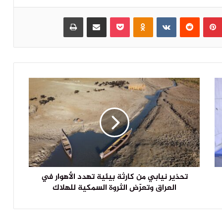
بينتيريست
‏Reddit
‏VKontakte
Odnoklassniki
بوكيت
مشاركة عبر البريد
طباعة
تحذير نيابي من كارثة بيئية تهدد الأهوار في
العراق وتعرّض الثروة السمكية للهلاك