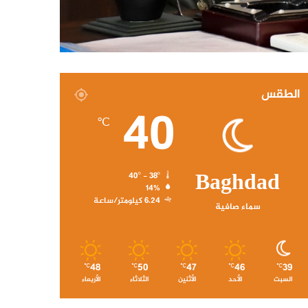
الطقس
40
℃
Baghdad
40º - 38º
14%
6.24 كيلومتر/ساعة
سماء صافية
48
50
47
46
39
℃
℃
℃
℃
℃
السبت
الأحد
الأثنين
الثلاثاء
الأربعاء