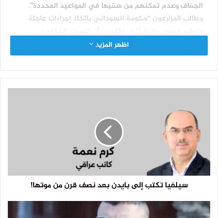
الجفاف وعدم تمكنهم من سقيها في المواعيد المحددة”.
وطالب المزارعون “حكومة السوداني باتخاذ إجراءات عاجلة
وتوفير حصص مائية أكبر، مؤكدين أن الصمت الحكومي
سيؤدي إلى تكبدهم خسائر مادية فادحة”.
اظهر المزيد
النظام البيئي والأحيائي في الكثير من المدن العراقية مهدد بالاندثار
سيلفيا تكتب إلى بايدن بعد نصف قرن من موتها!
نتيجة للجفاف وتراجع الإطلاقات المائية
وانخفضت مساحة الأراضي الزراعية المسقية بمياه الأنهار في