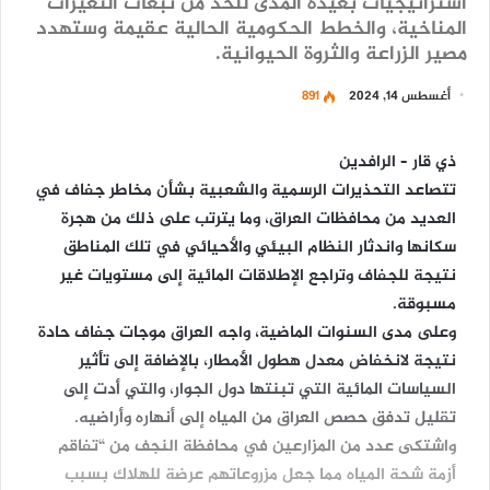
استراتيجيات بعيدة المدى للحد من تبعات التغيرات
المناخية، والخطط الحكومية الحالية عقيمة وستهدد
مصير الزراعة والثروة الحيوانية.
أغسطس 14, 2024
891
ذي قار – الرافدين
تتصاعد التحذيرات الرسمية والشعبية بشأن مخاطر جفاف في
العديد من محافظات العراق، وما يترتب على ذلك من هجرة
سكانها واندثار النظام البيئي والأحيائي في تلك المناطق
نتيجة للجفاف وتراجع الإطلاقات المائية إلى مستويات غير
مسبوقة.
وعلى مدى السنوات الماضية، واجه العراق موجات جفاف حادة
نتيجة لانخفاض معدل هطول الأمطار، بالإضافة إلى تأثير
السياسات المائية التي تبنتها دول الجوار، والتي أدت إلى
تقليل تدفق حصص العراق من المياه إلى أنهاره وأراضيه.
واشتكى عدد من المزارعين في محافظة النجف من “تفاقم
أزمة شحة المياه مما جعل مزروعاتهم عرضة للهلاك بسبب