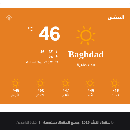
الطقس
46
℃
Baghdad
46º - 38º
7%
5.21 كيلومتر/ساعة
سماء صافية
49
50
47
46
46
℃
℃
℃
℃
℃
السبت
الأحد
الأثنين
الثلاثاء
الأربعاء
© حقوق النشر 2026، جميع الحقوق محفوظة |
قناة الرافدين