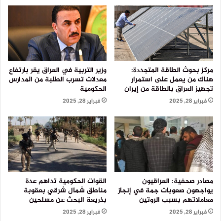
مركز بحوث الطاقة المتجددة:
وزير التربية في العراق يقر بارتفاع
هناك من يعمل على استمرار
معدلات تسرب الطلبة من المدارس
تجهيز العراق بالطاقة من إيران
الحكومية
فبراير 28, 2025
فبراير 28, 2025
مصادر صحفية: العراقيون
القوات الحكومية تداهم عدة
يواجهون صعوبات جمة في إنجاز
مناطق شمال شرقي بعقوبة
معاملاتهم بسبب الروتين
بذريعة البحث عن مسلحين
فبراير 28, 2025
فبراير 28, 2025