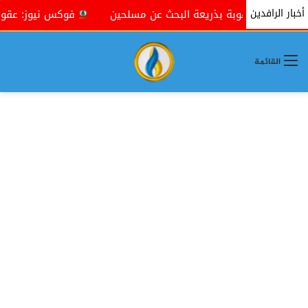
أخبار الرافدين
ي بعقوبة بذريعة البحث عن مسلحين
فوكس نيوز: عقوبات "الض
القائمة