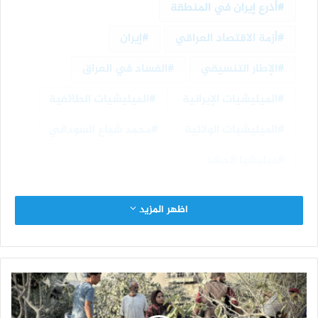
أذرع إيران في المنطقة
أزمة الاقتصاد العراقي
إيران
الإطار التنسيقي
الفساد في العراق
الميليشيات الإيرانية
الميليشيات الطائفية
الميليشيات الولائية
محمد شياع السوداني
ميليشيا الحشد
اظهر المزيد