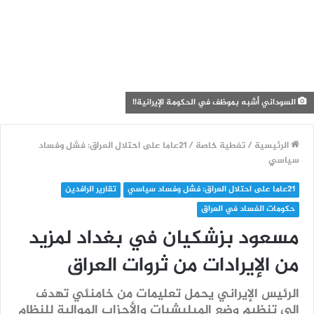
السوداني أشبه بموظف في الحكومة الإيرانية!!
الرئيسية
/
تغطية خاصة
/
21عاما على احتلال العراق: فشل وفساد
سياسي
21عاما على احتلال العراق: فشل وفساد سياسي
تقارير الرافدين
حكومات الفساد في العراق
مسعود بزشكیان في بغداد لمزيد
من الإيرادات من ثروات العراق
الرئيس الإيراني يحمل تعليمات من خامنئي تهدف
إلى تنظيم وضع الميليشيات والأحزاب الموالية للنظام