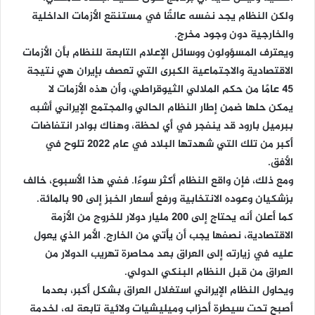
ولكن النظام يجد نفسه عالقًا في مستنقع الأزمات الداخلية
والخارجية دون وجود مخرج.
ويعترف المسؤولون ووسائل الإعلام التابعة للنظام بأن الأزمات
الاقتصادية والاجتماعية الكبرى التي تعصف بإيران هي نتيجة
45 عامًا من حكم الملالي الثيوقراطي، وأن هذه الأزمات لا
يمكن حلها ضمن إطار النظام الحالي والمجتمع الإيراني أشبه
ببرميل بارود قد ينفجر في أي لحظة، وهناك بوادر انتفاضات
أكبر من تلك التي شهدتها البلاد في عام 2022 تلوح في
الأفق.
ومع ذلك، فإن واقع النظام أكثر سوءًا. ففي هذا الأسبوع، خالف
بزشكيان وعوده الانتخابية ورفع أسعار الخبز إلى 90 بالمائة.
كما أعلن أنه يحتاج إلى 200 مليار دولار للخروج من الأزمة
الاقتصادية، نصفها يجب أن يأتي من الخارج. الأمر الذي يعول
عليه في زيارته إلى العراق بعد محاصرة تهريب الدولار من
العراق من قبل النظام البنكي الدولي.
ويحاول النظام الإيراني استغلال العراق بشكل أكبر، بعدما
أصبح تحت سيطرة أحزاب وميليشيات ولائية تابعة له، لخدمة