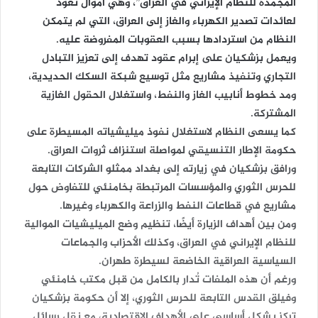
المجمدة للنظام الإيراني في العراق”، وهي أموال تعود
لعائدات تصدير الكهرباء والغاز إلى العراق، التي لم يتمكن
النظام من استردادها بسبب العقوبات المفروضة عليه.
ويعمل بزشكيان على إبرام عقود تهدف إلى تعزيز التبادل
التجاري وتنفيذ مشاريع مثل توسيع شبكة السكك الحديدية،
ومد خطوط أنابيب الغاز والنفط، واستغلال الحقول الغازية
المشتركة.
كما يسعى النظام لاستغلال نفوذ ميليشياته المسيطرة على
حكومة الإطار التنسيقي لمواصلة استنزاف ثروات العراق.
ورافق بزشكيان في زيارته إلى بغداد ممثلو الشركات التابعة
للحرس الثوري والمؤسسات المرتبطة بخامنئي للتفاوض حول
مشاريع في قطاعات النفط والزراعة والكهرباء وغيرها.
ومن بين أهداف الزيارة أيضًا، تنظيم وضع الميليشيات الموالية
للنظام الإيراني في العراق، وكذلك الأحزاب والجماعات
السياسية العراقية الخاضعة لسيطرة طهران.
ورغم أن هذه الملفات تُدار بالكامل من قبل مكتب خامنئي
وفيلق القدس التابعة للحرس الثوري، إلا أن حكومة بزشكيان
تركز بشكل أساسي على الأهداف الاقتصادية، مع نقل رسائل