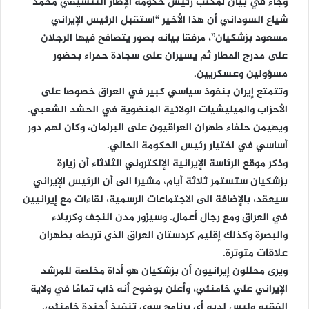
وجاء في بيان لمكتب رئيس حكومة الإطار التنسيقي محمد
شياع السوداني أن هذا الأخير “استقبل الرئيس الإيراني
مسعود بزشكيان”، مرفقا بيانه بصور يتصافح فيها الرجلان
على مدرج المطار ثم يسيران على سجادة حمراء بحضور
مسؤولين وعسكريين.
وتتمتع إيران بنفوذ سياسي كبير في العراق خصوصا على
الأحزاب والميليشيات الولائية المنضوية في الحشد الشعبي.
ويهيمن حلفاء طهران العراقيون على البرلمان، وكان لهم دور
أساسي في اختيار رئيس الحكومة الحالي.
وذكر موقع الرئاسة الإيرانية الإلكتروني الثلاثاء أن زيارة
بزشكيان ستستمر ثلاثة أيام، مشيرا الى أن الرئيس الإيراني
سيعقد، بالإضافة الى الاجتماعات الرسمية، لقاءات مع إيرانيين
في العراق ومع رجال أعمال. وسيزور مدن النجف وكربلاء
والبصرة وكذلك إقليم كردستان العراق الذي تربطه بطهران
علاقات متوترة.
ويرى محللون إيرانيون أن بزشكیان هو أداة مخلصة للمرشد
الإيراني علي خامنئي، وأعلن بوضوح أنه ذاب تمامًا في ولاية
الفقيه وليس لديه أي برنامج سوى تنفيذ أجندة خامنئي.