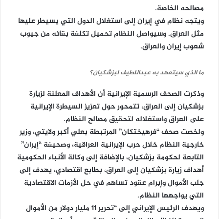
مصالحه الخاصة.
ويتجه نظام في إيران إلى استغلال الدول التي يسيطر عليها
مثل العراق. وسيواصل النظام تحميل تكلفة بقائه من جيوب
شعوب إيران والعراق.
ما الذي سيتعهد به عبداللطيف لبزشكيان؟
وذكرت الصحف الرسمية الإيرانية أن الأهداف المعلنة لزيارة
بزشكيان إلى العراق، تتمحور حول تعزيز السيطرة الإيرانية
على العراق واستغلاله لتحقيق مصالح النظام.
ولخصت صحف “فرهیختكان” المرتبطة بعلي أكبر ولايتي، وزير
خارجية النظام خلال حرب الإيرانية العراقية، وصحيفة “إيران”
التابعة لحكومة بزشكيان، بالإضافة إلى وكالة الأنباء الحكومية
أهداف زيارة بزشكيان إلى العراق، بطابع اقتصادي، يهدف إلى
جلب الأموال وإبرام عقود تساهم في حل الأزمات الاقتصادية
التي يواجهها النظام.
ويهدف الرئيس الإيراني إلى “تحرير 11 مليار دولار من الأموال