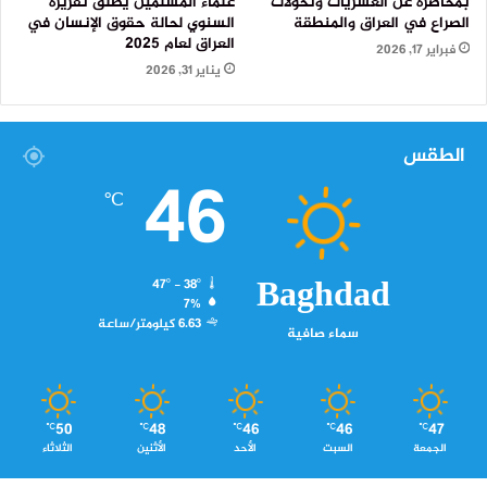
بمحاضرة عن العشريات وتحولات
علماء المسلمين يطلق تقريره
الصراع في العراق والمنطقة
السنوي لحالة حقوق الإنسان في
العراق لعام 2025
فبراير 17, 2026
يناير 31, 2026
الطقس
46
℃
Baghdad
47º - 38º
7%
6.63 كيلومتر/ساعة
سماء صافية
50
48
46
46
47
℃
℃
℃
℃
℃
الجمعة
السبت
الأحد
الأثنين
الثلاثاء