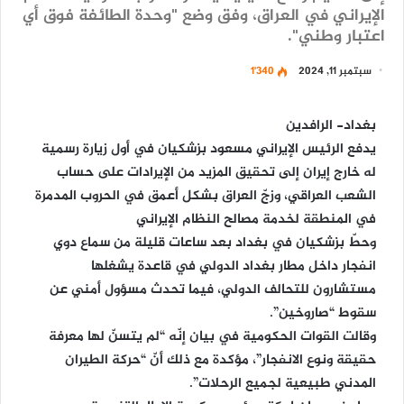
الإيراني في العراق، وفق وضع "وحدة الطائفة فوق أي
اعتبار وطني".
سبتمبر 11, 2024
1٬340
بغداد- الرافدين
يدفع الرئيس الإيراني مسعود بزشكیان في أول زيارة رسمية
له خارج إيران إلى تحقيق المزيد من الإيرادات على حساب
الشعب العراقي، وزجّ العراق بشكل أعمق في الحروب المدمرة
في المنطقة لخدمة مصالح النظام الإيراني
وحطّ بزشكيان في بغداد بعد ساعات قليلة من سماع دوي
انفجار داخل مطار بغداد الدولي في قاعدة يشغلها
مستشارون للتحالف الدولي، فيما تحدث مسؤول أمني عن
سقوط “صاروخين”.
وقالت القوات الحكومية في بيان إنّه “لم يتسنّ لها معرفة
حقيقة ونوع الانفجار”، مؤكدة مع ذلك أنّ “حركة الطيران
المدني طبيعية لجميع الرحلات”.