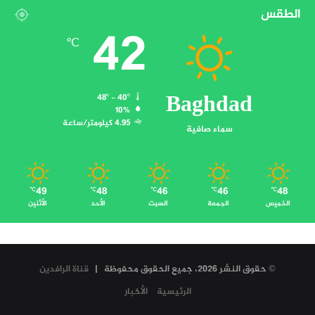
الطقس
42
℃
Baghdad
48º - 40º
10%
4.95 كيلومتر/ساعة
سماء صافية
49
48
46
46
48
℃
℃
℃
℃
℃
الخميس
الجمعة
السبت
الأحد
الأثنين
© حقوق النشر 2026، جميع الحقوق محفوظة |
قناة الرافدين
الرئيسية
الأخبار