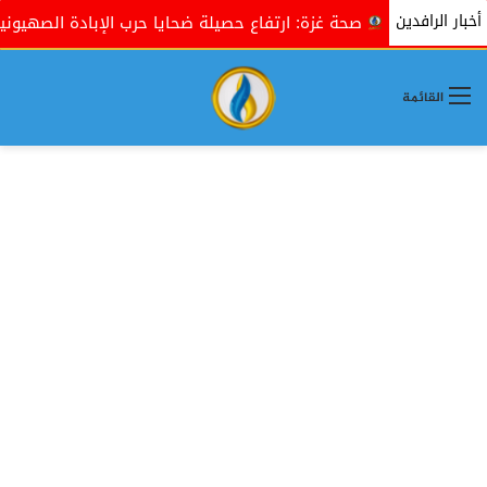
أخبار الرافدين
اق
صحة غزة: ارتفاع حصيلة ضحايا حرب الإبادة الصهيونية إلى 48 ألفًا و365 شهيدًا
القائمة