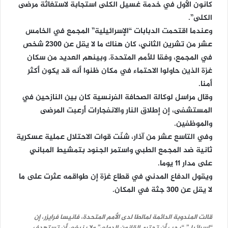
كانون الأول في خدمة غسيل الكلى استجابة لاستغاثة مرضى
الكلى”.
وعندما اقتحمت الدبابات “الإسرائيلية” المجمع في الخامس
عشر من تشرين الثاني، كان هناك ما لا يقل عن 2300 شخص
في المجمع، وفقا للأمم المتحدة. وبينهم العديد من سكان
غزة الذين حاولوا الاحتماء في مكان ظنوا أنه قد يكون أكثر
أمنا.
وقال مراسل لوكالة الصحافة الفرنسية كان بين النازحين في
المستشفى، إن إطلاق النار والانفجارات أرعبت المرضى
والموظفين.
وفي التاسع عشر من آذار، شنّت قوات الاحتلال عملية عسكرية
ثانية ضد المجمع الطبي واستمر الجنود بتمشيط المباني
على مدار 11 يوما.
ويقول الدفاع المدني في قطاع غزة إن طواقمه عثرت على ما
لا يقل عن 300 جثة في المكان.
قالت المندوبة الدائمة لمالطا لدى الأمم المتحدة، فانيسا فرايزر، إن