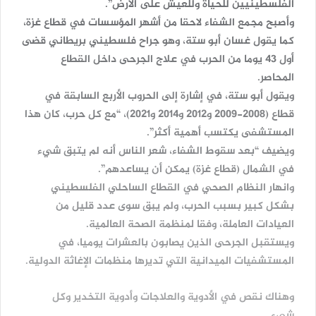
الفلسطينيين للحياة وللعيش على الأرض”.
وأصبح مجمع الشفاء لاحقا من أشهر المؤسسات في قطاع غزة،
كما يقول غسان أبو ستة، وهو جراح فلسطيني بريطاني قضى
أول 43 يوما من الحرب في علاج الجرحى داخل القطاع
المحاصر.
ويقول أبو ستة، في إشارة إلى الحروب الأربع السابقة في
قطاع (2008-2009 و2012 و2014 و2021)، “مع كل حرب، كان هذا
المستشفى يكتسب أهمية أكثر”.
ويضيف “بعد سقوط الشفاء، شعر الناس أنه لم يتبق شيء
في الشمال (قطاع غزة) يمكن أن يساعدهم”.
وانهار النظام الصحي في القطاع الساحلي الفلسطيني
بشكل كبير بسبب الحرب، ولم يبق سوى عدد قليل من
العيادات العاملة، وفقا لمنظمة الصحة العالمية.
ويستقبل الجرحى الذين يصابون بالعشرات يوميا، في
المستشفيات الميدانية التي تديرها منظمات الإغاثة الدولية.
وهناك نقص في الأدوية والعلاجات وأدوية التخدير وكل