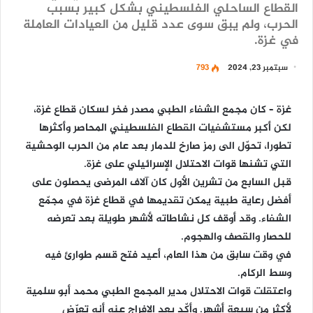
القطاع الساحلي الفلسطيني بشكل كبير بسبب
الحرب، ولم يبق سوى عدد قليل من العيادات العاملة
في غزة.
سبتمبر 23, 2024
793
غزة – كان مجمع الشفاء الطبي مصدر فخر لسكان قطاع غزة،
لكن أكبر مستشفيات القطاع الفلسطيني المحاصر وأكثرها
تطورا، تحوّل الى رمز صارخ للدمار بعد عام من الحرب الوحشية
التي تشنها قوات الاحتلال الإسرائيلي على غزة.
قبل السابع من تشرين الأول كان آلاف المرضى يحصلون على
أفضل رعاية طبية يمكن تقديمها في قطاع غزة في مجمّع
الشفاء. وقد أوقف كل نشاطاته لأشهر طويلة بعد تعرضه
للحصار والقصف والهجوم.
في وقت سابق من هذا العام، أعيد فتح قسم طوارئ فيه
وسط الركام.
واعتقلت قوات الاحتلال مدير المجمع الطبي محمد أبو سلمية
لأكثر من سبعة أشهر. وأكّد بعد الإفراج عنه أنه تعرّض