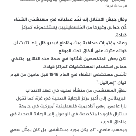
“إسرائيل” “يجب أن تحترم القانون الدولي” ولا ينبغي أن تستهدف
المستشفيات
وقال جيش الاحتلال إنه نفّذ عملياته في مستشفى الشفاء
لأن حماس وغيرها من الفلسطينيين يستخدمونه كمركز
قيادة.
وعقد مؤتمرات صحافية وبثّ مقاطع فيديو قال إنها تثبت أن
قواته عثرت على أنفاق تحت الموقع.
لكن بعض المتخصصين شكّكوا في صحة هذه التقارير. وتنفي
حماس استخدام المستشفيات كمراكز قيادة.
تأسّس مستشفى الشفاء في العام 1946 قبل عامين من قيام
كيان “إسرائيل.”
تطوّر المستشفى من منشأة صحية في عهد الانتداب
البريطاني إلى أكبر مركز للرعاية الصحية في غزة، كما تقول
يارا عاصي، وهي أكاديمية فلسطينية أميركية في جامعة
سنترال فلوريدا متخصصة في الوصول إلى الرعاية الصحية في
مناطق الحرب.
وبحسب عاصي، “لم يكن مجرد مستشفى، بل كان يمثّل سعي