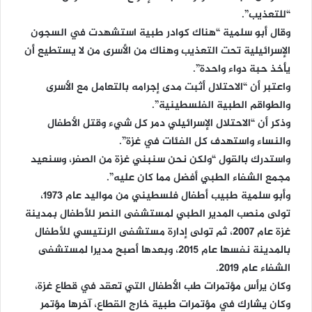
“للتعذيب”.
وقال أبو سلمية “هناك كوادر طبية استشهدت في السجون
الإسرائيلية تحت التعذيب وهناك من الأسرى من لا يستطيع أن
يأخذ حبة دواء واحدة”.
واعتبر أن “الاحتلال أثبت مدى إجرامه بالتعامل مع الأسرى
والطواقم الطبية الفلسطينية”.
وذكر أن “الاحتلال الإسرائيلي دمر كل شيء وقتل الأطفال
والنساء واستهدف كل الفئات في غزة”.
واستدرك بالقول “ولكن نحن سنبني غزة من الصفر، وسنعيد
مجمع الشفاء الطبي أفضل مما كان عليه”.
وأبو سلمية طبيب أطفال فلسطيني من مواليد عام 1973،
تولى منصب المدير الطبي لمستشفى النصر للأطفال بمدينة
غزة عام 2007، ثم تولى إدارة مستشفى الرنتيسي للأطفال
بالمدينة نفسها عام 2015، وبعدها أصبح مديرا لمستشفى
الشفاء عام 2019.
وكان يرأس مؤتمرات طب الأطفال التي تعقد في قطاع غزة،
وكان يشارك في مؤتمرات طبية خارج القطاع، آخرها مؤتمر