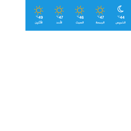
49
47
46
47
44
℃
℃
℃
℃
℃
الخميس
الجمعة
السبت
الأحد
الأثنين