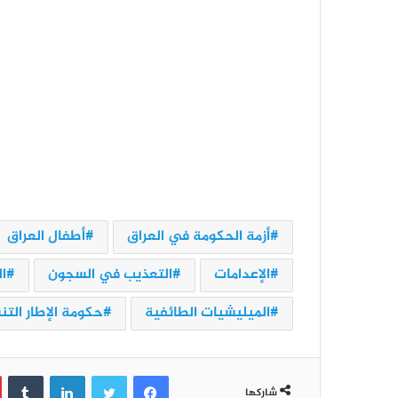
أزمة الحكومة في العراق
أطفال العراق
الإعدامات
التعذيب في السجون
ا
الميليشيات الطائفية
حكومة الإطار الت
فيسبوك
تويتر
لينكدإن
‏Tumblr
شاركها