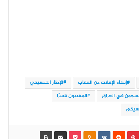
إنهاء الإفلات من العقاب
الإطار التنسيقي
لسجون في العراق
المغيبون قسرًا
نسيقي
بينتيريست
‏Reddit
‏VKontakte
Odnoklassniki
بوكيت
مشاركة عبر البريد
طباعة