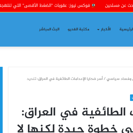
حين
فوكس نيوز: عقوبات "الضغط الأقصى" التي تنتهجها إدارة ترا
لرئيسية
الأخبار
مكتبة الفديو
البث المباشر
/
أسر ضحايا الإعدامات الطائفية في العراق: تنديد
 الطائفية في العراق:
وبي خطوة جيدة لكنها لا