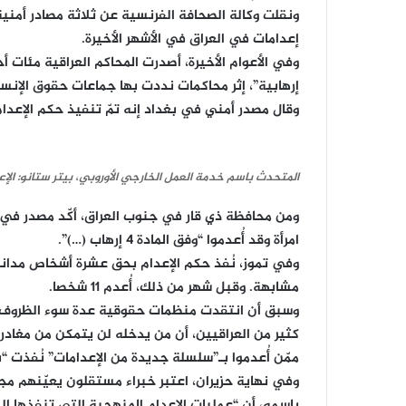
إعدامات في العراق في الأشهر الأخيرة.
وفي الأعوام الأخيرة، أصدرت المحاكم العراقية مئات أ
إرهابية”، إثر محاكمات نددت بها جماعات حقوق الإنس
وقال مصدر أمني في بغداد إنه تمّ تنفيذ حكم الإعدام “بـ21 مدانا بينهم بقضايا إ
المتحدث باسم خدمة العمل الخارجي الأوروبي، بيتر ستانو: الإعد
ومن محافظة ذي قار في جنوب العراق، أكّد مصدر في 
امرأة وقد أُعدموا “وفق المادة 4 إرهاب (…)”.
مشابهة. وقبل شهر من ذلك، أُعدم 11 شخصا.
وسبق أن انتقدت منظمات حقوقية عدة سوء الظروف 
كثير من العراقيين، أن من يدخله لن يتمكن من مغادر
ممّن أُعدموا بـ”سلسلة جديدة من الإعدامات” نُفذت “ب
وفي نهاية حزيران، اعتبر خبراء مستقلون يعيّنهم مجل