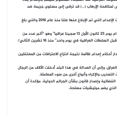
حكومة العراقية ضد السجناء المحكوم عليهم بالإعدام بناء
 لمكافحة الإرهاب (…) قد ترقى إلى مستوى جريمة ضد
وأعربوا يومها عن “قلقهم إزاء العدد الكبير من عمليات الإعدام التي تم الإبلاغ عنها علنا منذ عام 2016 والتي بلغ
وأواخر كانون الثاني، قال الخبراء الأمميون إنه “تم إعدام يوم 25 كانون الأول 13 سجينا عراقيا” وهو “أكبر عدد من
السجناء المدانين الذين تفيد تقارير عن إعدامهم من قبل السلطات العراقية في يوم واحد” منذ 16 تشرين الثاني/
ر أحكام إعدام ظالمة نتيجة انتزاع الاعترافات من المعتقلين
اق، وإلى أن العدالة في هذا البلد أدخلت الآلاف من الرجال
التعذيب والإكراه وأنواع أخرى من سوء المعاملة.
قضائية وإصدار قانون بشأن الجرائم الدولية، مؤكدة أن
كم الذي يضم ميليشيات مسلحة.