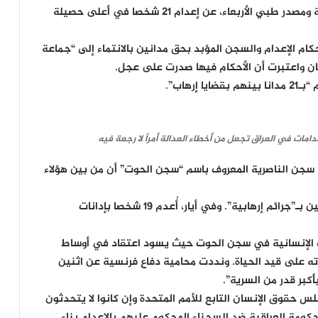
ونقلت وكالة الصحافة الفرنسية عن ثلاثة مصادر أمنية ومصدر طبي الأربعاء، عن إعدام 21 شخصا في أعلى حصيلة
حكام الإعدام والسجن المؤبد بحق مدانين بالانتماء إلى “جماعة
ان واعتبرت أن الأحكام فيها صدرت على عجل.
رهاب”.
امات في العراق تجعل من أخطاء العدالة أمراً لا رجعة فيه
سجن الناصرية المعروف باسم “سجن الحوت” أن من بين هؤلاء
وفي تموز، نُفذ حكم الإعدام بحق عشرة أشخاص مدانين بـ”جرائم إرهابية”. وفي أيار، أُعدم 19 شخصا بإدانات
الإنسانية في سجن الحوت حيث يسود اعتقاد في أوساط
ته على قيد الحياة. ونددت محامية دفاع فرنسية عن اثنين
أكبر قدر من السرية”.
س حقوق الإنسان التابع للأمم المتحدة وإن كانوا لا يتحدثون