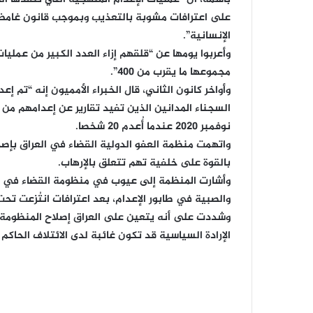
باسمه، أن “عمليات الإعدام المنهجية التي تنفذها ال
على اعترافات مشوبة بالتعذيب وبموجب قانون غامض
الإنسانية”.
مجموعها ما يقرب من 400”.
نوفمبر 2020 عندما أُعدم 20 شخصا.
واتهمت منظمة العفو الدولية القضاء في العراق بإصدا
بالقوة على خلفية تهم تتعلق بالإرهاب.
وأشارت المنظمة إلى عيوب في منظومة القضاء في العر
والصبية في طابور الإعدام، بعد اعترافات انتُزعت تحت 
وشددت على أنه يتعين على العراق إصلاح المنظومة ال
الإرادة السياسية قد تكون غائبة لدى الائتلاف الحا