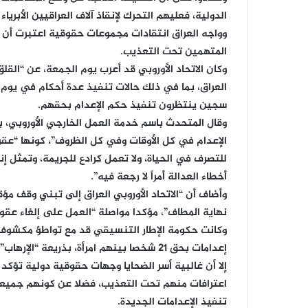
الدولية، فعليهم التحرك لإنقاذ آلاف العراقيين الأبر
وواجه العراق انتقادات مجموعات حقوقية اعتبرت أن 
المتهمين تحت التعذيب.
وكان الاتحاد الأوروبي قد أعرب يوم الجمعة، عن “القلق
العراق، بما في ذلك حالات تنفيذ عدة أحكام في يوم وا
سجين ينتظرون تنفيذ حكم الإعدام بحقهم.
وقال المتحدث باسم خدمة العمل الخارجي الأوروبي، ب
الإعدام في كل الأوقات وفي كل الظروف”، كونها “عقوب
للتصرف في الحياة، ولا تعمل كرادع للجريمة، وتمثل إنك
أخطاء العدالة أمراً لا رجعة فيه”.
وأضاف أن “الاتحاد الأوروبي العراق إلى تبني وقف م
نهاية المطاف”، مؤكدا مواصلة “العمل على إلغاء عقوبة
وكانت حكومة الإطار التنسيقي قد مع تواطؤ مكشوف
إعدامات بحق 21 شخصا بينهم امرأة، بذريعة “الإرهاب”.
إلا أن غالبية أسر الضحايا وجهات حقوقية دولية تؤكد
اعترافات منهم تحت التعذيب، فضلا عن كونهم جميعا 
تنفيذ الإعدامات الجديدة.