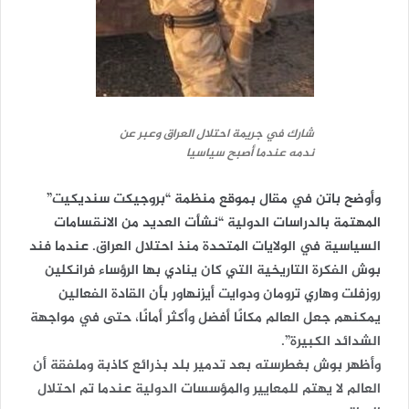
شارك في جريمة احتلال العراق وعبر عن
ندمه عندما أصبح سياسيا
وأوضح باتن في مقال بموقع منظمة “بروجيكت سنديكيت”
المهتمة بالدراسات الدولية “نشأت العديد من الانقسامات
السياسية في الولايات المتحدة منذ احتلال العراق. عندما فند
بوش الفكرة التاريخية التي كان ينادي بها الرؤساء فرانكلين
روزفلت وهاري ترومان ودوايت أيزنهاور بأن القادة الفعالين
يمكنهم جعل العالم مكانًا أفضل وأكثر أمانًا، حتى في مواجهة
الشدائد الكبيرة”.
وأظهر بوش بغطرسته بعد تدمير بلد بذرائع كاذبة وملفقة أن
العالم لا يهتم للمعايير والمؤسسات الدولية عندما تم احتلال