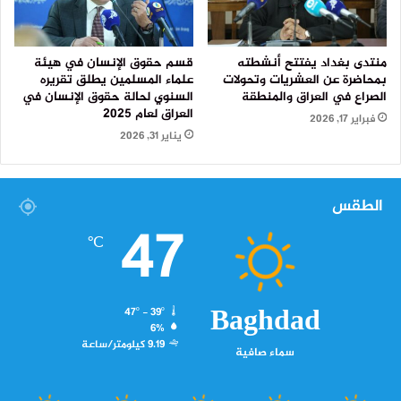
منتدى بغداد يفتتح أنشطته
قسم حقوق الإنسان في هيئة
بمحاضرة عن العشريات وتحولات
علماء المسلمين يطلق تقريره
الصراع في العراق والمنطقة
السنوي لحالة حقوق الإنسان في
العراق لعام 2025
فبراير 17, 2026
يناير 31, 2026
الطقس
47
℃
Baghdad
47º - 39º
6%
9.19 كيلومتر/ساعة
سماء صافية