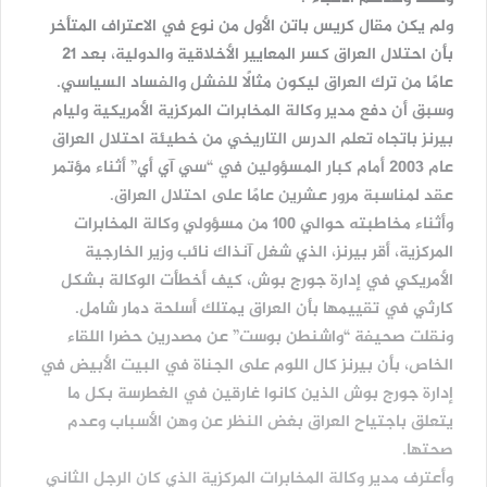
ولم يكن مقال كريس باتن الأول من نوع في الاعتراف المتأخر
بأن احتلال العراق كسر المعايير الأخلاقية والدولية، بعد 21
عامًا من ترك العراق ليكون مثالًا للفشل والفساد السياسي.
وسبق أن دفع مدير وكالة المخابرات المركزية الأمريكية وليام
بيرنز باتجاه تعلم الدرس التاريخي من خطيئة احتلال العراق
عام 2003 أمام كبار المسؤولين في “سي آي أي” أثناء مؤتمر
عقد لمناسبة مرور عشرين عامًا على احتلال العراق.
وأثناء مخاطبته حوالي 100 من مسؤولي وكالة المخابرات
المركزية، أقر بيرنز، الذي شغل آنذاك نائب وزير الخارجية
الأمريكي في إدارة جورج بوش، كيف أخطأت الوكالة بشكل
كارثي في تقييمها بأن العراق يمتلك أسلحة دمار شامل.
ونقلت صحيفة “واشنطن بوست” عن مصدرين حضرا اللقاء
الخاص، بأن بيرنز كال اللوم على الجناة في البيت الأبيض في
إدارة جورج بوش الذين كانوا غارقين في الغطرسة بكل ما
يتعلق باجتياح العراق بغض النظر عن وهن الأسباب وعدم
صحتها.
وأعترف مدير وكالة المخابرات المركزية الذي كان الرجل الثاني