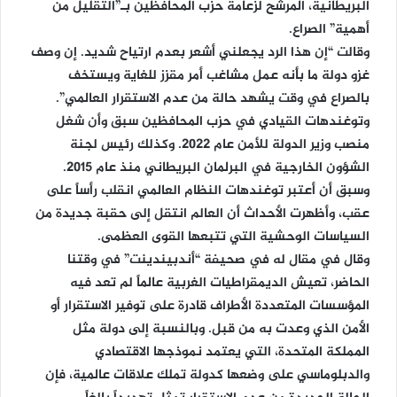
البريطانية، المرشح لزعامة حزب المحافظين بـ”التقليل من
أهمية” الصراع.
وقالت “إن هذا الرد يجعلني أشعر بعدم ارتياح شديد. إن وصف
غزو دولة ما بأنه عمل مشاغب أمر مقزز للغاية ويستخف
بالصراع في وقت يشهد حالة من عدم الاستقرار العالمي”.
وتوغندهات القيادي في حزب المحافظين سبق وأن شغل
منصب وزير الدولة للأمن عام 2022. وكذلك رئيس لجنة
الشؤون الخارجية في البرلمان البريطاني منذ عام 2015.
وسبق أن أعتبر توغندهات النظام العالمي انقلب رأساً على
عقب، وأظهرت الأحداث أن العالم انتقل إلى حقبة جديدة من
السياسات الوحشية التي تتبعها القوى العظمى.
وقال في مقال له في صحيفة “أندبيندينت” في وقتنا
الحاضر، تعيش الديمقراطيات الغربية عالماً لم تعد فيه
المؤسسات المتعددة الأطراف قادرة على توفير الاستقرار أو
الأمن الذي وعدت به من قبل. وبالنسبة إلى دولة مثل
المملكة المتحدة، التي يعتمد نموذجها الاقتصادي
والدبلوماسي على وضعها كدولة تملك علاقات عالمية، فإن