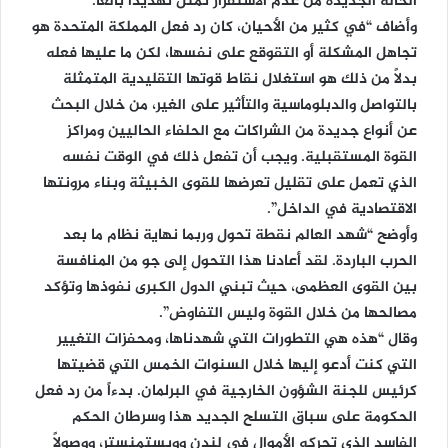
الحالة الجديدة من عدم الاستقرار تمثل تهديداً بالغاً.
وأضاف “في كثير من الأحيان، كان رد فعل المملكة المتحدة هو
تجاهل المشكلة أو التقوقع على نفسها، لكن ما عليها فعله
بدلاً من ذلك هو استغلال نقاط قوتها التقليدية المتمثلة
بالتواصل والدبلوماسية والتأثير على الغير، من خلال البحث
عن أنواع جديدة من الشراكات مع الحلفاء الحاليين ومراكز
القوة المستقبلية. ويجب أن تفعل ذلك في الوقت نفسه
الذي تعمل على تقليل تعرضها للقوى الخبيثة وبناء مرونتها
الاقتصادية في الداخل”.
وأوضح “شهد العالم نقطة تحول وربما نهاية نظام ما بعد
الحرب الباردة. لقد أعادنا هذا التحول إلى جو من المنافسة
بين القوى العظمى، حيث تبني الدول الكبرى نفوذها وتؤكد
مصالحها من خلال القوة وليس التفاوض”.
وقال “هذه هي التطورات التي شهدناها، ومحفزات التغيير
التي كنت أدعو إليها خلال السنوات الخمس التي قضيتها
كرئيس للجنة الشؤون الخارجية في البرلمان. بدءاً من رد فعل
الحكومة على سباق التسلح الجديد هذا وسرطان الحكم
الفاسد الذي تحركه الأموال في لندن وويستمنستر، ووصولاً