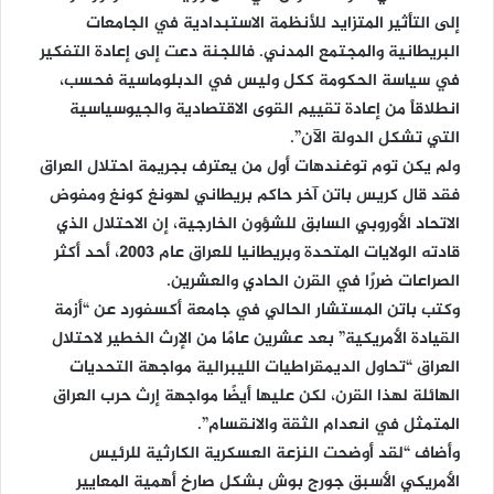
إلى التأثير المتزايد للأنظمة الاستبدادية في الجامعات
البريطانية والمجتمع المدني. فاللجنة دعت إلى إعادة التفكير
في سياسة الحكومة ككل وليس في الدبلوماسية فحسب،
انطلاقاً من إعادة تقييم القوى الاقتصادية والجيوسياسية
التي تشكل الدولة الآن”.
ولم يكن توم توغندهات أول من يعترف بجريمة احتلال العراق
فقد قال كريس باتن آخر حاكم بريطاني لهونغ كونغ ومفوض
الاتحاد الأوروبي السابق للشؤون الخارجية، إن الاحتلال الذي
قادته الولايات المتحدة وبريطانيا للعراق عام 2003، أحد أكثر
الصراعات ضررًا في القرن الحادي والعشرين.
وكتب باتن المستشار الحالي في جامعة أكسفورد عن “أزمة
القيادة الأمريكية” بعد عشرين عامًا من الإرث الخطير لاحتلال
العراق “تحاول الديمقراطيات الليبرالية مواجهة التحديات
الهائلة لهذا القرن، لكن عليها أيضًا مواجهة إرث حرب العراق
المتمثل في انعدام الثقة والانقسام”.
وأضاف “لقد أوضحت النزعة العسكرية الكارثية للرئيس
الأمريكي الأسبق جورج بوش بشكل صارخ أهمية المعايير