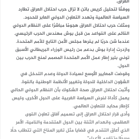
العراق.
ووفقًا لتحليل كريس باتن لا تزال حرب احتلال العراق تطارد
السياسة العالمية وتهدد التعاون الدولي العابر للحدود.
ومثلت حرب احتلال العراق هجومًا مباشرًا على النظام الدولي
القائم على القواعد من قبل بوش مهندس الحرب الرئيسي.
عندما شن حربًا لم يقرها مجلس الأمن التابع للأمم المتحدة.
وازدرت إدارة بوش بدعم من رئيس الوزراء البريطاني الأسبق
توني بلير إطار عمل الأمم المتحدة المصمم لمنع الحرب بين
الدول.
وقوضت المعايير الأوسع لسيادة الدولة وعدم التدخل في
الشؤون الداخلية للدولة وتغيير الأنظمة الوطنية بالقوة.
وأثبت احتلال العراق صحة الشكوك بأن النظام الدولي الحالي
يعمل كأداة لفرض السياسة الغربية على الدول الأخرى، وليس
كإطار محايد للتعاون العالمي.
وأدى قرار احتلال العراق إلى تسميم آفاق تعاون القوى
العظمى، وانعدام الثقة بين الدول المتقدمة والنامية، الأمر
الذي أعاق التقدم في قضايا مثل تغير المناخ التي تتطلب حلًا
وسطًا وتقاسم الأعباء”.