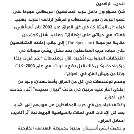
لندن- الرافدين
شن مسؤولون داخل حزب المحافظين البريطاني هجوما على
عضو البرلمان توم توغندهات والمرشح لرئاسة الحزب، بسبب
قوله “إن المشاركة في غزو العراق عام 2003 كان أسوأ شيء
فعلته في حياتي على الإطلاق”. وعندما سُئل كجزء من
مقابلة مع مجلة (The Spectator) إلى جانب زملائه المتنافسين
على قيادة حزب المحافظين بعد فشل ريشي سوناك في
الانتخابات البرلمانية الأخيرة، قال توغندهات “لقد غزوت بلدًا
مرة واحدة، وكان ذلك قبل بضع سنوات، في عام 2003؛ كنت
جزءًا من جيش الغزو في العراق”.
وخدم توغندهات في كل من العراق وأفغانستان، ونجا من
إطلاق النار عليه مرتين في حادث “نيران صديقة” أثناء خدمته
في العراق.
وكشف قياديون في حزب المحافظين عن هروبهم إلى الأمام
بعد كل الإدانات التي لحقت بالسياسية البريطانية أثر أكاذيب
احتلال العراق.
واتهمت إيفي أسبينال، مديرة مجموعة السياسة الخارجية