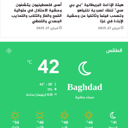
هيئة الإذاعة البريطانية “بي بي
أسى فلسطينيون يكشفون
سي” تنقاد لسردية نتنياهو
وحشية الاحتلال في متوالية
وتسحب فيلما وثائقيا عن وحشية
القمع والغاز والكلاب والتعذيب
الإبادة في غزة
الجسدي واللفظي
فبراير 27, 2025
فبراير 27, 2025
الطقس
42
℃
Baghdad
42º - 39º
11%
6.91 كيلومتر/ساعة
سماء صافية
50
48
46
46
41
℃
℃
℃
℃
℃
الجمعة
السبت
الأحد
الأثنين
الثلاثاء