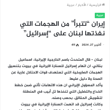
الرئيسية
/
الأخبار
/
عربية
عربية
إيران “تتبرأ” من الهجمات التي
نفذتها لبنان على “إسرائيل”
أكتوبر 27, 2024
411
لبنان – قال المتحدث باسم الخارجية الإيرانية، اسماعيل
بقائي، ان اتهام إسرائيل للسفارة الايرانية في بيروت بتنسيق
الهجمات الصاروخية التي تستهدف قوات الاحتلال عارية عن
الصحة ولا دليل عليها.
وأكد المسؤول الإيراني ان هذه الاتهامات تأتي ضمن خطط
الخداع والتضليل التي تنفذها تل أبيب في المنطقة
لتشويش الحقائق، بحسب وصفه.
وكانت إسرائيل قد اتهمت السفارة الإيرانية في بيروت