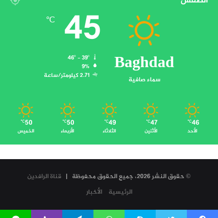
الطقس
45
℃
Baghdad
46º - 39º
9%
2.71 كيلومتر/ساعة
سماء صافية
50
50
49
47
46
℃
℃
℃
℃
℃
الأحد
الأثنين
الثلاثاء
الأربعاء
الخميس
© حقوق النشر 2026، جميع الحقوق محفوظة |
قناة الرافدين
الرئيسية
الأخبار