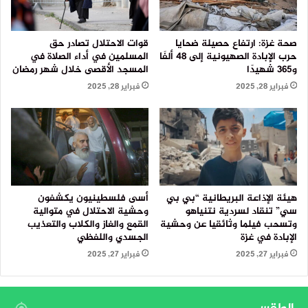
صحة غزة: ارتفاع حصيلة ضحايا
قوات الاحتلال تصادر حق
حرب الإبادة الصهيونية إلى 48 ألفًا
المسلمين في أداء الصلاة في
و365 شهيدًا
المسجد الأقصى خلال شهر رمضان
فبراير 28, 2025
فبراير 28, 2025
هيئة الإذاعة البريطانية “بي بي
أسى فلسطينيون يكشفون
سي” تنقاد لسردية نتنياهو
وحشية الاحتلال في متوالية
وتسحب فيلما وثائقيا عن وحشية
القمع والغاز والكلاب والتعذيب
الإبادة في غزة
الجسدي واللفظي
فبراير 27, 2025
فبراير 27, 2025