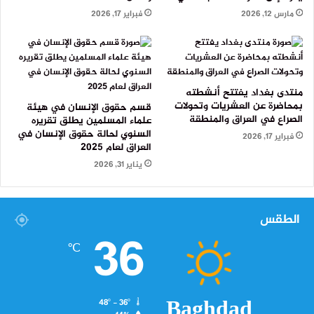
أهمية بالغة باتخاذ التدابير اللازمة وإجراء التحقيقات الشفافة
مارس 12, 2026
فبراير 17, 2026
والقصاص من مرتكبي مثل هذه الجرائم ليشكل ذلك رادعا
حقيقيا ويضمن سلامة الصحفيين”.
منتدى بغداد يفتتح أنشطته
بمحاضرة عن العشريات وتحولات
قسم حقوق الإنسان في هيئة
الصراع في العراق والمنطقة
علماء المسلمين يطلق تقريره
السنوي لحالة حقوق الإنسان في
فبراير 17, 2026
العراق لعام 2025
يناير 31, 2026
الطقس
مراسلون بلا حدود: صحفيو العراق يواجهون تهديدات من جميع الجهات
36
في ظل ضعف الدولة التي تفشل في واجب حمايتهم
℃
وبعد واحد وعشرين عامًا من احتلال البلاد يصنف العراق بين
أخطر الدول على حياة الصحفيين المخلصين لجوهر المهنة،
Baghdad
48º - 36º
بينما تحولت وسائل الإعلام والمحطات التلفزيونية إلى مجرد