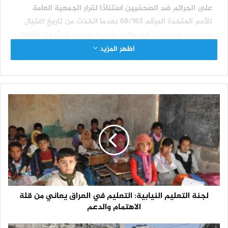
على الجرائم ضد الصحفيين استنادًا لقرار الجمعية العامة
للأمم المتحدة المرقم 68/163 بعدما اتخذت من تاريخ اغتيال
صحفيين فرنسيين في مالي مناسبة سنوية تحث من خلالها
الدول الأعضاء على تنفيذ تدابير محددة لمواجهة ثقافة
اظهر المزيد
الإفلات من العقاب.
وحثت منظمة الأمم المتحدة للتربية والعلم والثقافة
(اليونسكو) السلطات في العراق ولاسيما وزارة الداخلية في
حكومة الإطار التنسيقي بهذه المناسبة على إعادة تفعيل
دور الوحدة التحقيقية المتخصصة بجرائم الصحفيين، التي
توقفت مؤخرًا لأسباب غير معروفة.
ويتصدر العراق وفق “اليونسكو” قائمة الدول التي يعاني فيها
الصحفيون من إفلات قتلتهم شبه التام من العقاب،
ويواجهون تهديدات واقعية وإلكترونية متزايدة، إلى جانب
ارتفاع الدعاوى القضائية التي تهدف إلى تخويف الصحفيين
وتكميم أصواتهم.
لجنة التعليم النيابية: التعليم في العراق يعاني من قلة
الاهتمام والدعم
ووفق بينات حديثة للمنظمة فإن عام 2023 شهد رفع أكثر من
600 دعوى قضائية ضد الصحفيين، لا تزال العديد منها غير