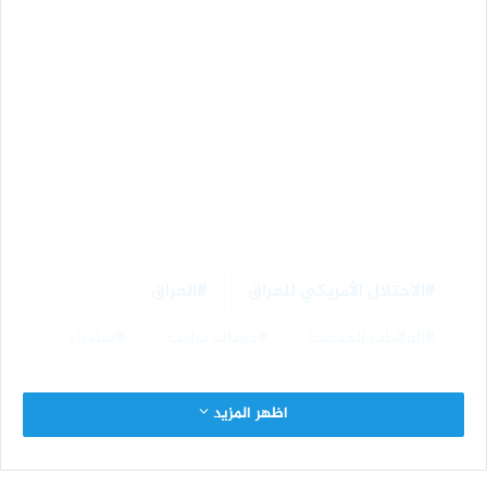
الاحتلال الأمريكي للعراق
العراق
الولايات المتحدة
دونالد ترامب
سامراء
اظهر المزيد