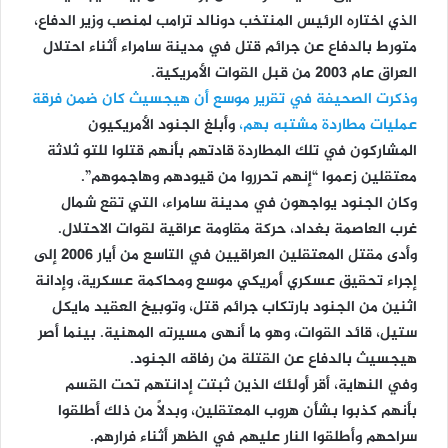
الذي اختاره الرئيس المنتخب دونالد ترامب لمنصب وزير الدفاع،
متورط بالدفاع عن جرائم قتل في مدينة سامراء أثناء احتلال
العراق عام 2003 من قبل القوات الأمريكية.
وذكرت الصحيفة في تقرير موسع أن هيجسيث كان ضمن فرقة
عمليات مطاردة مشتبه بهم،
وأبلغ الجنود الأمريكيون
المشاركون في تلك المطاردة قادتهم بأنهم قتلوا للتو ثلاثة
معتقلين زعموا “إنهم تحرروا من قيودهم وهاجموهم”.
وكان الجنود يواجهون في مدينة سامراء، التي تقع شمال
غرب العاصمة بغداد، حركة مقاومة عراقية لقوات الاحتلال.
وأدى مقتل المعتقلين العراقيين في التاسع من أيار 2006 إلى
إجراء تحقيق عسكري أمريكي موسع ومحاكمة عسكرية، وإدانة
اثنين من الجنود بارتكاب جرائم قتل، وتوبيخ العقيد مايكل
ستيل، قائد القوات، وهو ما أنهى مسيرته المهنية. بينما أصر
هيجسيث بالدفاع عن القتلة من رفاقه الجنود.
وفي النهاية، أقر أولئك الذين ثبتت إدانتهم تحت القسم
بأنهم كذبوا بشأن هروب المعتقلين، وبدلاً من ذلك أطلقوا
سراحهم وأطلقوا النار عليهم في الظهر أثناء فرارهم.