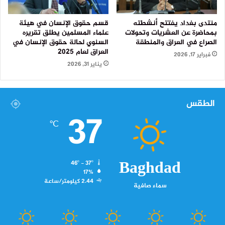
منتدى بغداد يفتتح أنشطته
قسم حقوق الإنسان في هيئة
بمحاضرة عن العشريات وتحولات
علماء المسلمين يطلق تقريره
الصراع في العراق والمنطقة
السنوي لحالة حقوق الإنسان في
العراق لعام 2025
فبراير 17, 2026
يناير 31, 2026
الطقس
37
℃
Baghdad
46º - 37º
17%
2.44 كيلومتر/ساعة
سماء صافية