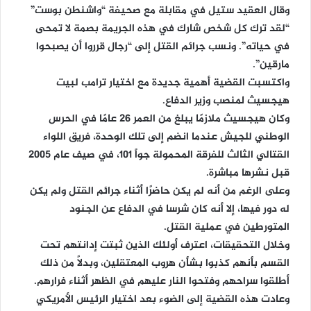
وقال العقيد ستيل في مقابلة مع صحيفة “واشنطن بوست”
“لقد ترك كل شخص شارك في هذه الجريمة بصمة لا تمحى
في حياته”. ونسب جرائم القتل إلى “رجال قرروا أن يصبحوا
مارقين”.
واكتسبت القضية أهمية جديدة مع اختيار ترامب لبيت
هيجسيث لمنصب وزير الدفاع.
وكان هيجسيث ملازمًا يبلغ من العمر 26 عامًا في الحرس
الوطني للجيش عندما انضم إلى تلك الوحدة، فريق اللواء
القتالي الثالث للفرقة المحمولة جواً 101، في صيف عام 2005
قبل نشرها مباشرة.
وعلى الرغم من أنه لم يكن حاضرًا أثناء جرائم القتل ولم يكن
له دور فيها، إلا أنه كان شرسا في الدفاع عن الجنود
المتورطين في عملية القتل.
وخلال التحقيقات، اعترف أولئك الذين ثبتت إدانتهم تحت
القسم بأنهم كذبوا بشأن هروب المعتقلين، وبدلاً من ذلك
أطلقوا سراحهم وفتحوا النار عليهم في الظهر أثناء فرارهم.
وعادت هذه القضية إلى الضوء بعد اختيار الرئيس الأمريكي