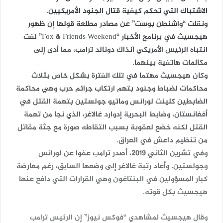
الاشتباك التي تحكم كيفية قتال الجنود الأمريكيين.
ونقلت “واشنطن بوست” عن مصادر مطلعة قولها إن ظهور
هيجسيث في برنامج الأخبار “Fox & Friends Weekend” لفت
انتباه الرئيس الأمريكي آنذاك دونالد ترامب، مما أدى إلى
مكالمات هاتفية بينهما.
وكان هيجسيث مهتما في تلك الفترة بشكل خاص بثلاث
محاكمات لضباط وجنود بتهم ارتكاب جرائم حرب وهي محاكمة
الضابطين كلينت لورانس وماتيو جولستين بتهمة القتل في
أفغانستان، وضابط البحرية إدوارد غالاغر، الذي نجا من تهمة
القتل لكنه خضع لعقوبة بسبب التقاطه صورة مع جثة مقاتل
من تنظيم داعش في العراق.
وفي تشرين الثاني 2019، أصدر ترامب عفوا عن لورانس
وجولستين، وأعاد رتبة غالاغر إلى وضعها السابق، رغم معارضة
كبار المسؤولين في البنتاغون وهي القرارات التي دافع عنها
هيجسيث بكل قوته.
وقال هيجسيث لمشاهدي “فوكس نيوز” إن الرئيس ترامب