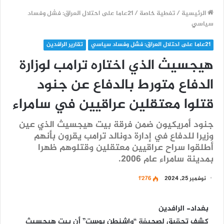
الرئيسية
/
تغطية خاصة
/
21عاما على احتلال العراق: فشل وفساد
سياسي
21عاما على احتلال العراق: فشل وفساد سياسي
تقارير الرافدين
هيجسيث الذي اختاره ترامب لوزارة
الدفاع متورط بالدفاع عن جنود
قتلوا معتقلين عراقيين في سامراء
جنود أمريكيون ضمن فرقة بيت هيجسيث الذي عين
وزيرا للدفاع في إدارة دونالد ترامب يقرون بأنهم
أطلقوا سراح عراقيين معتقلين وقتلوهم ظهرا
بمدينة سامراء عام 2006.
نوفمبر 25, 2024
1٬276
بغداد- الرافدين
كشف تحقيق لصحيفة “واشنطن بوست” أن بيت هيجسيث