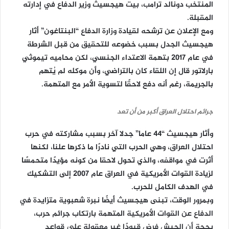
المنتخب دونالد ترامب، بيت هيجسيث وزير الدفاع في إدارته
المقبلة.
ومع الإعلان عن ترشحه لقيادة وزارة الدفاع “البنتاغون” أثار
هيجسيث الجدل بسبب خضوعه للتحقيق من قبل الشرطة
في عام 2017 بتهمة الاعتداء الجنسي، لكن محاميه تيموثي
بارلاتور قال إن اللقاء كان بالتراضي، وأن موكله لم يُتهم
بالجريمة، رغم أنه دفع لاحقًا لتسوية الأمر مع المتهمة.
جرائم احتلال العراق أكبر من أن تعد
وأثار هيجسيث “44 عاما” جدلا آخر بسبب مشاركته في حرب
احتلال العراق، وهي الحرب التي نادرًا ما ذكرها علنا، لكنها
أثرت في مواقفه، والذي تحول لاحقا من كونه مؤيدًا متحمسًا
لزيادة القوات الأمريكية في العراق عام 2007 إلى التشكيك
في الهدف الكامل للحرب.
وبمرور الوقت، تبنى هيجسيث أيضًا نبرة شعبوية متزايدة في
الدفاع عن القوات الأمريكية المتهمة بارتكاب جرائم حرب،
بحجة أن الجيش فرض قيودًا غير معقولة على قواعد