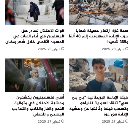
صحة غزة: ارتفاع حصيلة ضحايا
قوات الاحتلال تصادر حق
حرب الإبادة الصهيونية إلى 48 ألفًا
المسلمين في أداء الصلاة في
و365 شهيدًا
المسجد الأقصى خلال شهر رمضان
فبراير 28, 2025
فبراير 28, 2025
هيئة الإذاعة البريطانية “بي بي
أسى فلسطينيون يكشفون
سي” تنقاد لسردية نتنياهو
وحشية الاحتلال في متوالية
وتسحب فيلما وثائقيا عن وحشية
القمع والغاز والكلاب والتعذيب
الإبادة في غزة
الجسدي واللفظي
فبراير 27, 2025
فبراير 27, 2025