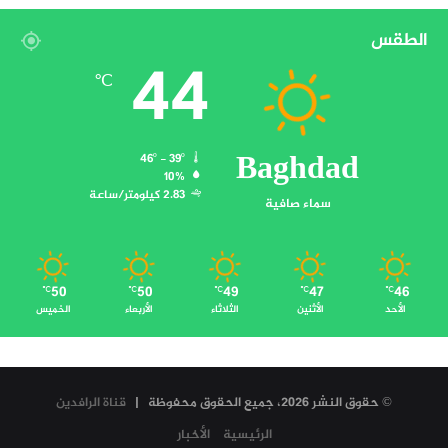
الطقس
44
℃
Baghdad
46º - 39º
10%
2.83 كيلومتر/ساعة
سماء صافية
50
50
49
47
46
℃
℃
℃
℃
℃
الأحد
الأثنين
الثلاثاء
الأربعاء
الخميس
© حقوق النشر 2026، جميع الحقوق محفوظة |
قناة الرافدين
الرئيسية
الأخبار