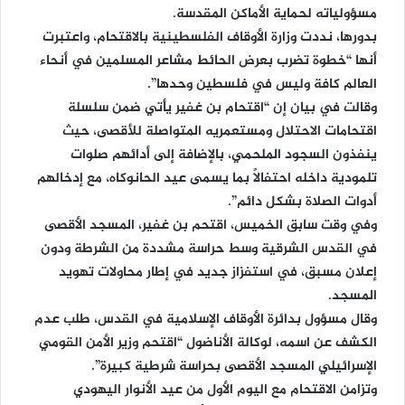
مسؤولياته لحماية الأماكن المقدسة.
بدورها، نددت وزارة الأوقاف الفلسطينية بالاقتحام، واعتبرت
أنها “خطوة تضرب بعرض الحائط مشاعر المسلمين في أنحاء
العالم كافة وليس في فلسطين وحدها”.
وقالت في بيان إن “اقتحام بن غفير يأتي ضمن سلسلة
اقتحامات الاحتلال ومستعمريه المتواصلة للأقصى، حيث
ينفذون السجود الملحمي، بالإضافة إلى أدائهم صلوات
تلمودية داخله احتفالاً بما يسمى عيد الحانوكاه، مع إدخالهم
أدوات الصلاة بشكل دائم”.
وفي وقت سابق الخميس، اقتحم بن غفير، المسجد الأقصى
في القدس الشرقية وسط حراسة مشددة من الشرطة ودون
إعلان مسبق، في استفزاز جديد في إطار محاولات تهويد
المسجد.
وقال مسؤول بدائرة الأوقاف الإسلامية في القدس، طلب عدم
الكشف عن اسمه، لوكالة الأناضول “اقتحم وزير الأمن القومي
الإسرائيلي المسجد الأقصى بحراسة شرطية كبيرة”.
وتزامن الاقتحام مع اليوم الأول من عيد الأنوار اليهودي