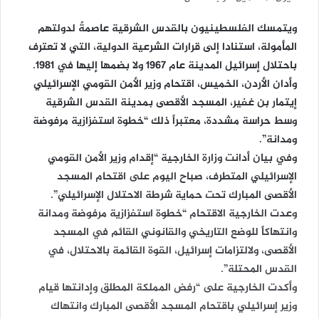
ويتمسك الفلسطينيون بالقدس الشرقية عاصمةً لدولتهم
المأمولة، استنادا إلى قرارات الشرعية الدولية، التي لا تعترف
باحتلال إسرائيل المدينة عام 1967 ولا بضمها إليها في 1981.
وأدان الأردن، الخميس، اقتحام وزير الأمن القومي الإسرائيلي
إيتمار بن غفير، المسجد الأقصى بمدينة القدس الشرقية
وسط حراسة مشددة، معتبراً ذلك “خطوة استفزازية مرفوضة
ومدانة”.
وفي بيان أدانت وزارة الخارجية “إقدام وزير الأمن القومي
الإسرائيلي المتطرف، صباح اليوم على اقتحام المسجد
الأقصى المبارك تحت حماية شرطة الاحتلال الإسرائيلي”.
وعدت الخارجية الاقتحام “خطوة استفزازية مرفوضة ومدانة
وانتهاكاً للوضع التاريخي والقانوني القائم في المسجد
الأقصى، ولالتزامات إسرائيل، القوة القائمة بالاحتلال، في
القدس المحتلة”.
وأكدت الخارجية على “رفض المملكة المطلق وإدانتها قيام
وزير إسرائيلي باقتحام المسجد الأقصى المبارك وانتهاك