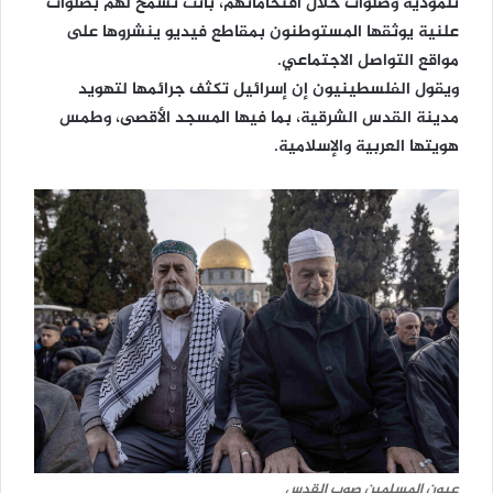
تلمودية وصلوات خلال اقتحاماتهم، باتت تسمح لهم بصلوات
علنية يوثقها المستوطنون بمقاطع فيديو ينشروها على
مواقع التواصل الاجتماعي.
ويقول الفلسطينيون إن إسرائيل تكثف جرائمها لتهويد
مدينة القدس الشرقية، بما فيها المسجد الأقصى، وطمس
هويتها العربية والإسلامية.
عيون المسلمين صوب القدس