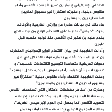
الداخلي الإسرائيلي إيتمار بن غفير، المسجد الأقصى وأداء
طقوس دينية، واعتبرته استفزازا غير مسبوق لملايين
الفلسطينيين والمسلمين.
جاء ذلك في بيانات صادرة عن وزارتي الخارجية والأوقاف،
وحركة “حماس”، تعليقا على الاقتحام الرابع من نوعه الذي
يقدم عليه بن غفير في الأقصى منذ توليه منصبه قبل
عامين.
وأدانت الخارجية في بيان “اقتحام الوزير الإسرائيلي المتطرف
بن غفير للمسجد الأقصى بحماية قوات الاحتلال في ظل
دعوات تحريضية متصاعدة لتوسيع الاقتحامات للمسجد”، و
“تصريحاته بشأن قيامه بأداء طقوس تلمودية داخل المسجد”.
وعدّت الخارجية الاقتحام وأداء طقوس دينية “استفزازًا غير
مسبوق لملايين الفلسطينيين والمسلمين”.
وحذرت من “مخاطر مخططات الاحتلال التي تستهدف القدس
ومقدساتها المسيحية والإسلامية، وكذلك تصعيد إجراءاته
لتهويد الأقصى كما يحصل في الحرم الإبراهيمي الشريف”،
مطالبة المجتمع الدولي بإدانة هذه الاقتحامات وتحمل