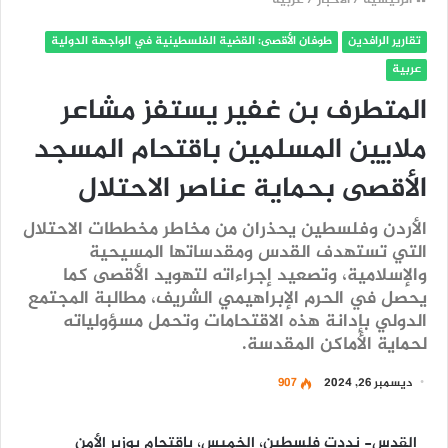
الرئيسية
/
الأخبار
/
عربية
تقارير الرافدين
طوفان الأقصى: القضية الفلسطينية في الواجهة الدولية
عربية
المتطرف بن غفير يستفز مشاعر
ملايين المسلمين باقتحام المسجد
الأقصى بحماية عناصر الاحتلال
الأردن وفلسطين يحذران من مخاطر مخططات الاحتلال
التي تستهدف القدس ومقدساتها المسيحية
والإسلامية، وتصعيد إجراءاته لتهويد الأقصى كما
يحصل في الحرم الإبراهيمي الشريف، مطالبة المجتمع
الدولي بإدانة هذه الاقتحامات وتحمل مسؤولياته
لحماية الأماكن المقدسة.
ديسمبر 26, 2024
907
القدس- نددت فلسطين، الخميس، باقتحام بوزير الأمن