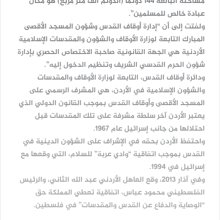
مساحته البالغة 144 دونماً (الدونم ألف متر مربع) هو مكان
عبادة خالص للمسلمين”.
ولفتت إلى أن “إدارة أوقاف القدس وشؤون المسجد الأقصى
المبارك التابعة لوزارة الأوقاف والشؤون والمقدسات الإسلامية
الأردنية هي الجهة القانونية صاحبة الاختصاص الحصري بإدارة
شؤون الحرم القدسي الشريف وتنظيم الدخول إليه”.
ودائرة أوقاف القدس، التابعة لوزارة الأوقاف والمقدسات
والشؤون الإسلامية في الأردن، هي المشرف الرسمي على
المسجد الأقصى وأوقاف القدس بموجب القانون الدولي الذي
يعتبر الأردن آخر سلطة مشرفة على تلك المقدسات قبل
احتلالها من جانب إسرائيل عام 1967.
واحتفظ الأردن بحقه في الإشراف على الشؤون الدينية في
القدس بموجب اتفاقية “وادي عربة” للسلام، التي وقعها مع
إسرائيل في 1994.
وفي آذار 2013، وقع العاهل الأردني عبد الله الثاني، والرئيس
الفلسطيني محمود عباس، اتفاقية تعطي المملكة حق
“الوصاية والدفاع عن القدس والمقدسات” في فلسطين.