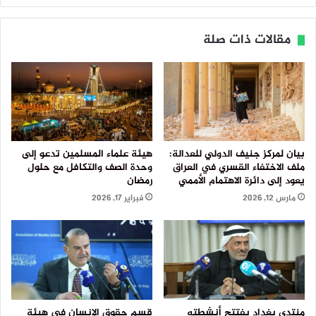
مقالات ذات صلة
بيان لمركز جنيف الدولي للعدالة:
هيئة علماء المسلمين تدعو إلى
ملف الاختفاء القسري في العراق
وحدة الصف والتكافل مع حلول
يعود إلى دائرة الاهتمام الأممي
رمضان
مارس 12, 2026
فبراير 17, 2026
منتدى بغداد يفتتح أنشطته
قسم حقوق الإنسان في هيئة