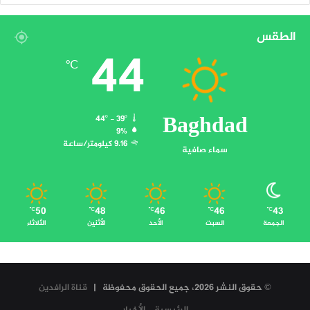
الطقس
44
℃
Baghdad
44º - 39º
9%
9.16 كيلومتر/ساعة
سماء صافية
50
48
46
46
43
℃
℃
℃
℃
℃
الجمعة
السبت
الأحد
الأثنين
الثلاثاء
© حقوق النشر 2026، جميع الحقوق محفوظة |
قناة الرافدين
الرئيسية
الأخبار