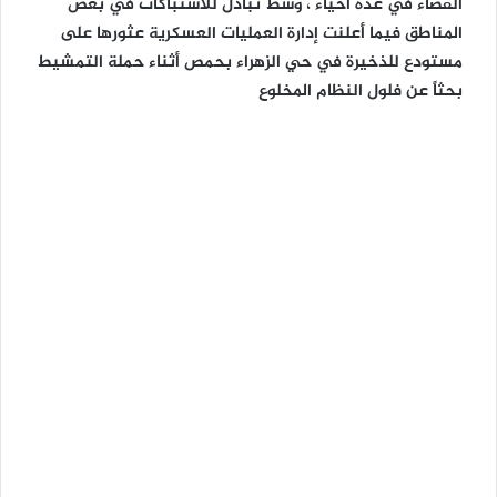
القضاء في عدة أحياء ، وسط تبادل للاشتباكات في بعض
المناطق فيما أعلنت إدارة العمليات العسكرية عثورها على
مستودع للذخيرة في حي الزهراء بحمص أثناء حملة التمشيط
بحثاً عن فلول النظام المخلوع