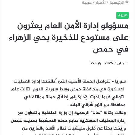
الرئيسية
/
الأخبار
/
عربية
عربية
مسؤولو إدارة الأمن العام يعثرون
على مستودع للذخيرة بحي الزهراء
في حمص
يناير 5, 2025
276
سوريا – تتواصل الحملة الأمنية التي أطلقتها إدارة العمليات
العسكرية في محافظة حمص وسط سورية، لليوم الثالث على
التوالي فيما بادرت الإدارة إلى إطلاق حملة مماثلة في
محافظة دير الزور شرقي البلاد.
وقالت وكالة “سانا” الرسمية إن وزارة الداخلية بالتعاون مع
إدارة العمليات العسكرية تتابع حملة التمشيط بمدينة حمص
وريفها بحثاً عن فلول مليشيات نظام الأسد والفارين من