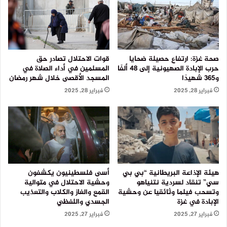
صحة غزة: ارتفاع حصيلة ضحايا
قوات الاحتلال تصادر حق
حرب الإبادة الصهيونية إلى 48 ألفًا
المسلمين في أداء الصلاة في
و365 شهيدًا
المسجد الأقصى خلال شهر رمضان
فبراير 28, 2025
فبراير 28, 2025
هيئة الإذاعة البريطانية “بي بي
أسى فلسطينيون يكشفون
سي” تنقاد لسردية نتنياهو
وحشية الاحتلال في متوالية
وتسحب فيلما وثائقيا عن وحشية
القمع والغاز والكلاب والتعذيب
الإبادة في غزة
الجسدي واللفظي
فبراير 27, 2025
فبراير 27, 2025