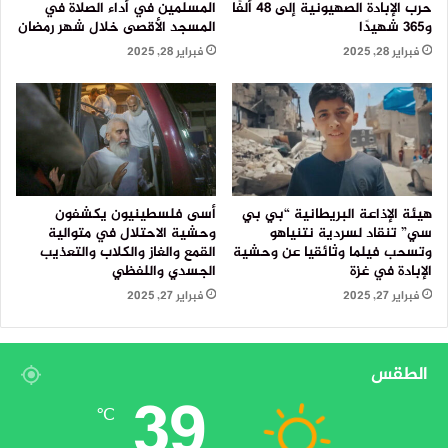
حرب الإبادة الصهيونية إلى 48 ألفًا
المسلمين في أداء الصلاة في
و365 شهيدًا
المسجد الأقصى خلال شهر رمضان
فبراير 28, 2025
فبراير 28, 2025
هيئة الإذاعة البريطانية “بي بي
أسى فلسطينيون يكشفون
سي” تنقاد لسردية نتنياهو
وحشية الاحتلال في متوالية
وتسحب فيلما وثائقيا عن وحشية
القمع والغاز والكلاب والتعذيب
الإبادة في غزة
الجسدي واللفظي
فبراير 27, 2025
فبراير 27, 2025
الطقس
39
℃