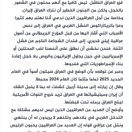
غزو العراق الفاشل. ليس كافيا مع أنهم محقون في الشعور
بالخجل، ولكن من الجنون الخطير أن نترك العراق لإيران،
وخاصة من أجل العراقيين الذين ندعي أننا نهتم بهم كثيرا.
وعزا باتريكاراكوس الفشل الغربي في العراق إلى نفس
الأسباب التي أشار اليها من قبل المؤرخ البريطاني من أصول
عراقية إيلي قدوري، إلى فقدان الشجاعة الناجم عن فشل
الثقة. فنحن نخشى أن نطلق على أنفسنا لقب المحتلين أو
الإمبرياليين في حين يحاول الإيرانيون والروس بلا خجل إعادة
بناء الإمبراطوريات التي فقدوها.
وعبر عن توقعه بأن الوضع في العراق سيكون أسوأ في العام
الجديد 2025 تماما مثلما كان العام 2024 محبطا.
وقال إن زيارته إلى مدينة أربيل كشفت له بما لا يقبل الشك
أن إيران وميليشياتها في العراق تريد خروج القوات الأمريكية
ليقع العراق برمته تحت قبضتها.
وأوضح أن العديد من العراقيين الذين ليس لديهم مشكلة مع
التدخل الغربي في بلادهم، ولكنهم لا يريدون له أن ينتهي.
ونقل عن عراقي قوله إن العديد من العراقيين يحبون الرئيس