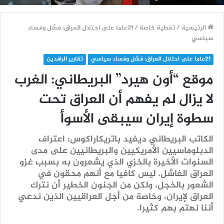
الرئيسية
/
تغطية خاصة
/
21عاما على احتلال العراق: فشل وفساد
سياسي
21عاما على احتلال العراق: فشل وفساد سياسي
تقارير الرافدين
موقع “أون هيرد” البريطاني: الغرب
لا يزال لم يفهم أن العراق تحت
سطوة إيران سيبقى الأسوأ
الكاتب البريطاني ديفيد باتريكاراكوس: اعتراف
الدبلوماسيين الأمريكيين والبريطانيين على مدى
السنوات الأخيرة بالخزي الذي يشعرون به بسبب غزو
العراق الفاشل. ليس كافيا مع أنهم محقون في
الشعور بالخجل، ولكن من الجنون الخطير أن نترك
العراق لإيران، وخاصة من أجل العراقيين الذين ندعي
أننا نهتم بهم كثيرا.