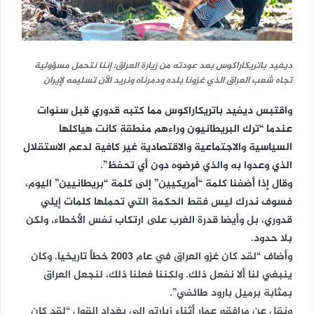
ديفيد باتريكاراكوس بعد عودته من زيارة العراق: إننا نتحمل مسؤولية
تجاه شعب العراق الذي غزونا بلده ودمرناه ونريد الآن تسليمه لإيران
واقتبس ديفيد باتريكاراكوس مما كتبه قدوري قبل سنوات
عندما “ترك البريطانيون وراءهم منطقة كانت هياكلها
السياسية والاجتماعية والاقتصادية غير كافية لدعم الاستقلال
الذي وعدوا به والذي فرضوه دون أي تحفظ”.
وقال إذا أضفنا كلمة “أمريكيين” إلى كلمة “بريطانيين” اليوم،
فسوف ندرك ليس فقط الحكمة التي تحملها كلمات إيلي
قدوري، بل وأيضا قدرة الغرب على ارتكاب نفس الأخطاء، ولكن
بلا حدود.
وأضاف “لقد كان غزو العراق في عام 2003 خطأ تاريخيا. وكان
ينبغي لنا ألا نفعل ذلك. ولكننا فعلنا ذلك، لنجعل العراق
بمثابة برميل بارود طائفي”.
ونقل عن مرافقه عمار أثناء زيارته إلى بغداد القول “لقد كان