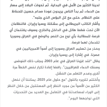
لدينا الكثير من الأمل في البداية. ثم تحولت البلاد إلى مسار
من الدماء، ثم بدأ الناس يريدون عودة صدام حسين للحفاظ
على النظام. حتى مع كل البؤس الذي جلبه”.
وأشار الكاتب البريطاني إلى مشكلة روسيا وإيران. فالنظامان
الآن تحت ضغط هائل في الداخل والخارج، وسوف يغتنمان أي
فرصة للمطالبة بأي نوع من النصر، والوضع في العراق وسوريا
تقدمان لهما فرصة.
وحذر من تسليم العراق وسوريا إلى أسوأ الامبرياليين في
عصرنا. في إشارة إلى روسيا وإيران.
وقال “لقد غزونا العراق في عام 2003، وجلب ذلك الفوضى
وسفك الدماء للعراقيين”. رافضا إعادة تكرار نفس الخطأ مرة
أخرى وعدم التعلم من الفشل.
وأختتم تقريره بالقول “مع حلول عام 2025، يمكننا أن نفعل
الكثير من الأسوأ من مجرد النظر إلى المستقبل من خلال النظر
إلى الوراء لمساعدتنا في التعامل مع العديد من التحديات
التي نواجهها اليوم”.