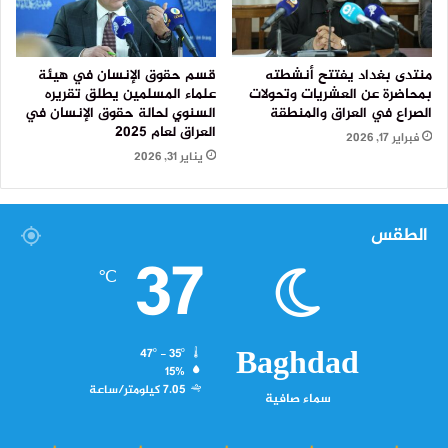
منتدى بغداد يفتتح أنشطته
قسم حقوق الإنسان في هيئة
بمحاضرة عن العشريات وتحولات
علماء المسلمين يطلق تقريره
الصراع في العراق والمنطقة
السنوي لحالة حقوق الإنسان في
العراق لعام 2025
فبراير 17, 2026
يناير 31, 2026
الطقس
37
℃
Baghdad
47º - 35º
15%
7.05 كيلومتر/ساعة
سماء صافية