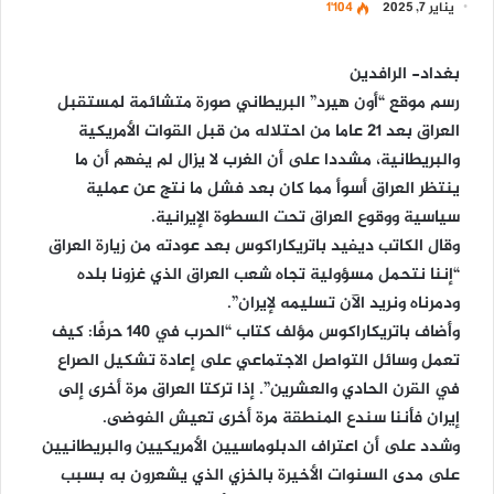
يناير 7, 2025
1٬104
بغداد- الرافدين
رسم موقع “أون هيرد” البريطاني صورة متشائمة لمستقبل
العراق بعد 21 عاما من احتلاله من قبل القوات الأمريكية
والبريطانية، مشددا على أن الغرب لا يزال لم يفهم أن ما
ينتظر العراق أسوأ مما كان بعد فشل ما نتج عن عملية
سياسية ووقوع العراق تحت السطوة الإيرانية.
وقال الكاتب ديفيد باتريكاراكوس بعد عودته من زيارة العراق
“إننا نتحمل مسؤولية تجاه شعب العراق الذي غزونا بلده
ودمرناه ونريد الآن تسليمه لإيران”.
وأضاف باتريكاراكوس مؤلف كتاب “الحرب في 140 حرفًا: كيف
تعمل وسائل التواصل الاجتماعي على إعادة تشكيل الصراع
في القرن الحادي والعشرين”. إذا تركتا العراق مرة أخرى إلى
إيران فأننا سندع المنطقة مرة أخرى تعيش الفوضى.
وشدد على أن اعتراف الدبلوماسيين الأمريكيين والبريطانيين
على مدى السنوات الأخيرة بالخزي الذي يشعرون به بسبب