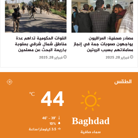
مصادر صحفية: العراقيون
القوات الحكومية تداهم عدة
يواجهون صعوبات جمة في إنجاز
مناطق شمال شرقي بعقوبة
معاملاتهم بسبب الروتين
بذريعة البحث عن مسلحين
فبراير 28, 2025
فبراير 28, 2025
الطقس
44
℃
Baghdad
46º - 39º
10%
3.5 كيلومتر/ساعة
سماء صافية