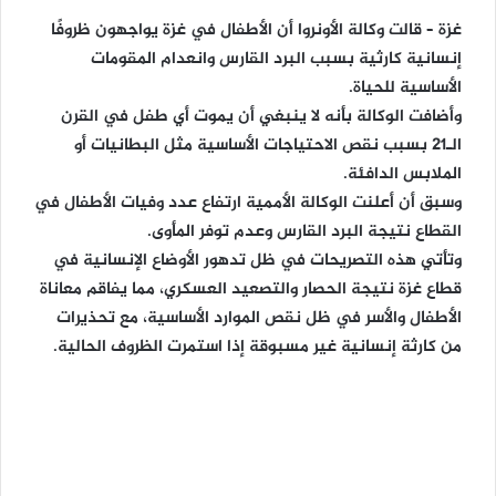
غزة – قالت وكالة الأونروا أن الأطفال في غزة يواجهون ظروفًا
إنسانية كارثية بسبب البرد القارس وانعدام المقومات
الأساسية للحياة.
وأضافت الوكالة بأنه لا ينبغي أن يموت أي طفل في القرن
الـ21 بسبب نقص الاحتياجات الأساسية مثل البطانيات أو
الملابس الدافئة.
وسبق أن أعلنت الوكالة الأممية ارتفاع عدد وفيات الأطفال في
القطاع نتيجة البرد القارس وعدم توفر المأوى.
وتأتي هذه التصريحات في ظل تدهور الأوضاع الإنسانية في
قطاع غزة نتيجة الحصار والتصعيد العسكري، مما يفاقم معاناة
الأطفال والأسر في ظل نقص الموارد الأساسية، مع تحذيرات
من كارثة إنسانية غير مسبوقة إذا استمرت الظروف الحالية.