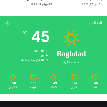
فبراير 27, 2025
فبراير 27, 2025
الطقس
45
℃
Baghdad
46º - 39º
9%
2.84 كيلومتر/ساعة
سماء صافية
50
50
49
47
46
℃
℃
℃
℃
℃
الأحد
الأثنين
الثلاثاء
الأربعاء
الخميس