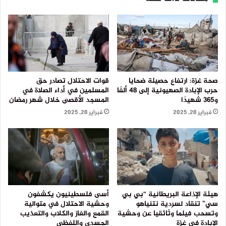
صحة غزة: ارتفاع حصيلة ضحايا
قوات الاحتلال تصادر حق
حرب الإبادة الصهيونية إلى 48 ألفًا
المسلمين في أداء الصلاة في
و365 شهيدًا
المسجد الأقصى خلال شهر رمضان
فبراير 28, 2025
فبراير 28, 2025
هيئة الإذاعة البريطانية “بي بي
أسى فلسطينيون يكشفون
سي” تنقاد لسردية نتنياهو
وحشية الاحتلال في متوالية
وتسحب فيلما وثائقيا عن وحشية
القمع والغاز والكلاب والتعذيب
الإبادة في غزة
الجسدي واللفظي