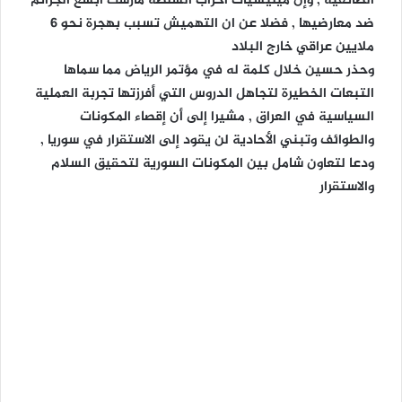
الطائفية , وإن ميليشيات أحزاب السلطة مارست أبشع الجرائم
ضد معارضيها , فضلا عن ان التهميش تسبب بهجرة نحو 6
ملايين عراقي خارج البلاد
وحذر حسين خلال كلمة له في مؤتمر الرياض مما سماها
التبعات الخطيرة لتجاهل الدروس التي أفرزتها تجربة العملية
السياسية في العراق , مشيرا إلى أن إقصاء المكونات
والطوائف وتبني الأحادية لن يقود إلى الاستقرار في سوريا ,
ودعا لتعاون شامل بين المكونات السورية لتحقيق السلام
والاستقرار