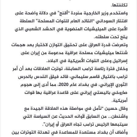
تكلفتها.
واستخدم وزير الخارجية مفردة “أقنع” في دلالة واضحة على
افتقار السوداني “القائد العام للقوات المسلحة” السلطة
الأمرة على الميليشيات المنضوية في الحشد الشعبي الذي
يقع تحت سلطته.
وتعرضت قدرة العراق على تحقيق التوازن لاختبار بعد هجمات
شنتها ميليشيات مسلحة عراقية مدعومة من إيران على
إسرائيل وعلى القوات الأمريكية في البلاد.
وخلال فترة رئاسة ترامب السابقة، توترت العلاقات بعد أن أمر
ترامب باغتيال قاسم سليماني، قائد فيلق القدس بالحرس
الثوري الإيراني، في بغداد عام 2020، مما أدى إلى هجوم
صاروخي باليستي إيراني على قاعدة عراقية بها قوات
أمريكية.
وقال حسين “نأمل في مواصلة هذه العلاقة الجيدة مع
واشنطن… من السابق لآوانه الحديث عن السياسة التي
سيتبعها الرئيس ترامب تجاه العراق أو إيران”.
وأضاف أن بغداد مستعدة للمساعدة في تهدئة التوترات بين