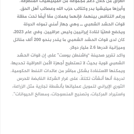
العراق من خلال دعم مجموعة من الميليشيات المتطرفة.
وأبرزها ميليشيا بدر وكتائب حزب الله وعصائب أهل الحق.
ورغم التنافس بينهما، فإنهما يعملان معًا أيضًا تحت مظلة
قوات الحشد الشعبي ــ وهي جهاز أمني تموله الدولة
ويخضع فعليًا لقادة إيرانيين وليس عراقيين. وفي عام 2023،
كان لدى قوات الحشد الشعبي ما يقدر بنحو 200 ألف مقاتل
وميزانية قدرها 2.6 مليار دولار.
واكد تقرير صحيفة “واشنطن بوست” على إن قوات الحشد
الشعبي قوية بحيث لا تستطيع أجهزة الأمن العراقية تحديها،
ويمكنها الاستفادة بشكل مباشر من عائدات النفط الحكومية.
لدرجة أنها أنشأت تكتلاً، على غرار الشركة القابضة للحرس
الثوري الإيراني لتمويل عملياتها بأنشطة تجارية مثل الزراعة،
واستيراد المركبات، وتصنيع المنسوجات، ومسالخ الحيوانات”.