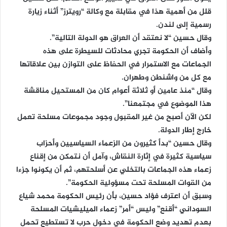
قلل من أهمية هذا في مقابلة مع وكالة “رويترز” أثناء زيارة
رسمية إلى لندن.
وقال حسين “لا نعتقد أن العراق هو الدولة التالية”.
وأضاف أن الحكومة تجري محادثات للسيطرة على هذه
الجماعات مع الاستمرار في الحفاظ على التوازن بين علاقاتها
مع كل من واشنطن وطهران.
وقال “منذ عامين أو ثلاثة أعوام كان من المستحيل مناقشة
هذا الموضوع في مجتمعنا”.
لكن الآن أصبح من غير المقبول وجود مجموعات مسلحة تعمل
خارج إطار الدولة.
وقال حسين “بدأ كثيرون من الزعماء السياسيين وأحزاب
سياسية كثيرة في إثارة النقاش، وآمل أن نتمكن من إقناع
زعماء هذه الجماعات بالتخلي عن أسلحتهم، ثم أن يكونوا جزءا
من القوات المسلحة تحت مسؤولية الحكومة”.
وسبق أن اعترف فؤاد حسين، بأن رئيس الحكومة محمد شياع
السوداني “أقنع” وليس “أمر” زعماء الميليشيات المسلحة
بعدم تهديد وضع الحكومة في دخول حرب لا تستطيع تحمل