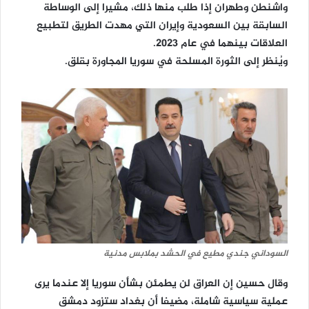
واشنطن وطهران إذا طلب منها ذلك، مشيرا إلى الوساطة
السابقة بين السعودية وإيران التي مهدت الطريق لتطبيع
العلاقات بينهما في عام 2023.
ويُنظر إلى الثورة المسلحة في سوريا المجاورة بقلق.
السوداني جندي مطيع في الحشد بملابس مدنية
وقال حسين إن العراق لن يطمئن بشأن سوريا إلا عندما يرى
عملية سياسية شاملة، مضيفا أن بغداد ستزود دمشق