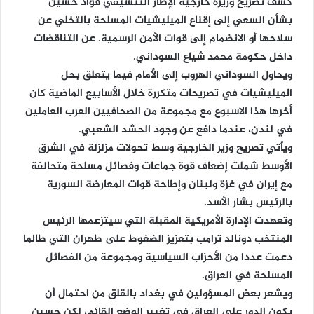
كشف تصريح وزيرة خارجية الإطار التنسيقي فؤاد حسين
بشأن السعي إلى إقناع الميليشيات المسلحة بالتخلي عن
سلاحها أو الانضمام إلى قوات الأمن الرسمية. عن التناقضات
داخل حكومة محمد شياع السوداني.
ويحاول السوداني الهروب إلى الأمام فيما يتعلق بحل
الميليشيات في تصريحات متكررة خلال الأسابيع الماضية كان
أخرها هذا الاسبوع مع مجموعة من الصحافيين العرب العاملين
في لندن، عندما دافع عن وجود الحشد الشعبي.
ويأتي تصريح وزير الخارجية وسط تحولات مزلزلة في الشرق
الأوسط شملت إضعاف قوة جماعات وفصائل مسلحة متحالفة
مع إيران في غزة ولبنان وإطاحة قوات المعارضة السورية
بالرئيس بشار الأسد.
وتعهدت الإدارة الأمريكية المقبلة التي سيتزعمها الرئيس
المنتخب دونالد ترامب بتعزيز الضغوط على طهران التي طالما
دعمت عددا من الأحزاب السياسية ومجموعة من الفصائل
المسلحة في العراق.
ويشعر بعض المسؤولين في بغداد بالقلق من احتمال أن
يكون الدور على العراق في تغيير الوضع القائم، لكن حسين