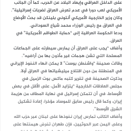
على الداخل العراقي وإبعاد البلاد عن الحرب، كما أن الجانب
الأمريكي لعب دورا في عدم تعرض العراق لضربات إسرائيلية”.
وكان وزير الخارجية الأمريكي أنتوني بلينكن قد بحث الأوضاع
في العراق مع رئيس الوزراء محمد شياع السوداني.
ودعا الحكومة العراقية إلى “حماية الطواقم الأمريكية” في
العراق.
وأضاف “يجب على العراق أن يمارس سيطرته على الجماعات
المسلحة التي تشن هجمات غير مأذون بها من أراضيه”.
وقالت صحيفة “واشنطن بوست” لا يمكن انهاء النفوذ الإيراني
في المنطقة من دون اقتلاع ميليشياتها في العراق أولا.
وذكرت الصحيفة في تقرير كتبه ماكس بوت الزميل في
مجلس العلاقات الخارجية “يتزايد الأمل، على الأقل في بعض
الأوساط، في أن تتمكن إسرائيل في نهاية المطاف من هزيمة
إيران، وكما قال رئيس سابق للموساد مؤخرا، إعادة تشكيل
الشرق الأوسط”.
وأضاف الكاتب تمارس إيران نفوذها على لبنان عبر حزب الله
وعلى اليمن عبر الحوثيين، فإن طهران تفرض هيمنتها على