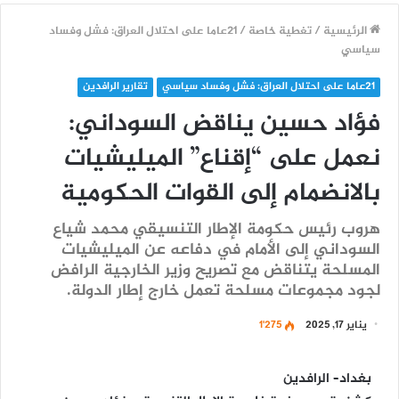
الرئيسية
/
تغطية خاصة
/
21عاما على احتلال العراق: فشل وفساد
سياسي
21عاما على احتلال العراق: فشل وفساد سياسي
تقارير الرافدين
فؤاد حسين يناقض السوداني:
نعمل على “إقناع” الميليشيات
بالانضمام إلى القوات الحكومية
هروب رئيس حكومة الإطار التنسيقي محمد شياع
السوداني إلى الأمام في دفاعه عن الميليشيات
المسلحة يتناقض مع تصريح وزير الخارجية الرافض
لجود مجموعات مسلحة تعمل خارج إطار الدولة.
يناير 17, 2025
1٬275
بغداد– الرافدين