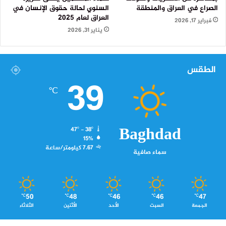
الصراع في العراق والمنطقة
السنوي لحالة حقوق الإنسان في
العراق لعام 2025
فبراير 17, 2026
يناير 31, 2026
الطقس
39
℃
Baghdad
47º - 38º
15%
7.67 كيلومتر/ساعة
سماء صافية
50
48
46
46
47
℃
℃
℃
℃
℃
الجمعة
السبت
الأحد
الأثنين
الثلاثاء