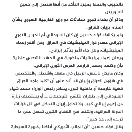
بالحبوب والنفط بمجرد التأكد من أنها ستصل إلى جميع
السوريين.
وذكر أن بغداد تجري محادثات مع وزير الخارجية السوري بشأن
القيام بزيارة للعراق.
ولم يكشف فؤاد حسين إن كان السوداني أم الحرس الثوري
الإيراني مصدر قرار الميليشيات في العراق، ومن أقنع زعماء
الميليشيات، وهل جاء الأمر بتأثير إيراني.
ويعلن زعماء ميليشيات منضوية في الحشد الشعبي علانية
بأن ولائهم ومصدر قرارهم الحرس الثوري الإيراني.
وكان مايكل نايتس، الزميل في معهد واشنطن والمتخصص
في شؤون العراق وإيران قد أكد على أن “كلما واجه العراق
قضية خارجية أو داخلية كبرى، يسافر رئيس الوزراء محمد شياع
السوداني إلى طهران لتلقي التوجيهات ــ أو يستضيف زيارة
من زعيم إيراني كبير. ولا تحاول إيران التدخل في كل قرارات
الدولة العراقية، ولكنها في القضايا الكبرى تحصل على ما
تريده إلى حد كبير”.
وقال فؤاد حسين “أن الجانب الأمريكي أبلغنا بضرورة السيطرة