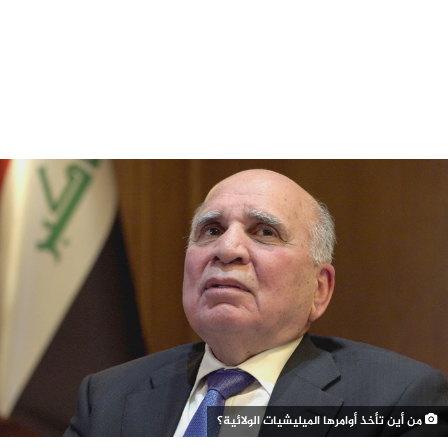
من أين تأخذ أوامرها الميليشيات الولائية؟