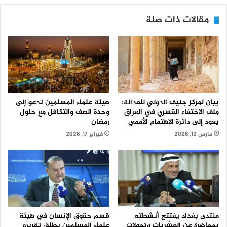
مقالات ذات صلة
بيان لمركز جنيف الدولي للعدالة:
هيئة علماء المسلمين تدعو إلى
ملف الاختفاء القسري في العراق
وحدة الصف والتكافل مع حلول
يعود إلى دائرة الاهتمام الأممي
رمضان
مارس 12, 2026
فبراير 17, 2026
منتدى بغداد يفتتح أنشطته
قسم حقوق الإنسان في هيئة
بمحاضرة عن العشريات وتحولات
علماء المسلمين يطلق تقريره