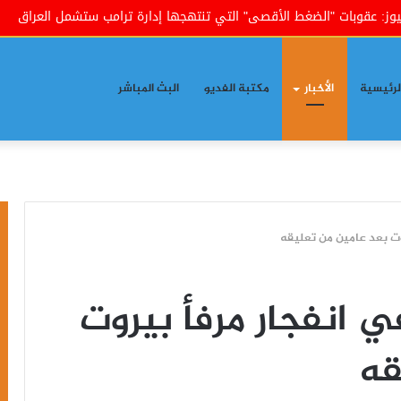
بات "الضغط الأقصى" التي تنتهجها إدارة ترامب ستشمل العراق
صح
لرئيسية
الأخبار
مكتبة الفديو
البث المباشر
وت بعد عامين من تعليقه
 انفجار مرفأ بيروت
قه