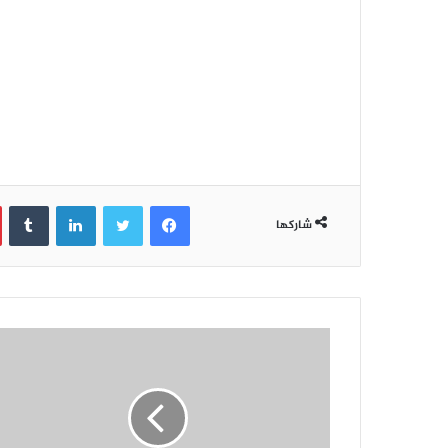
فيسبوك
تويتر
لينكدإن
‏Tumblr
شاركها