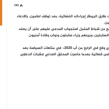
282
ارق البيطار إجراءاته القضائية، بعد توقف لعامين، بالادعاء
ابع من شباط المقبل استجواب المدعى عليهم على أن يعقد
سابقين، وبينهم وزراء سابقون ونواب وقادة أمنيون
ومنذ عامين، غرق التحقيق القضائي في الانفجار -الذي وقع في الرابع من آب 2020- في متاهات السياسة بعد
وضى قضائية بعدما حاصرت المحقق العدلي عشرات الدعاوى