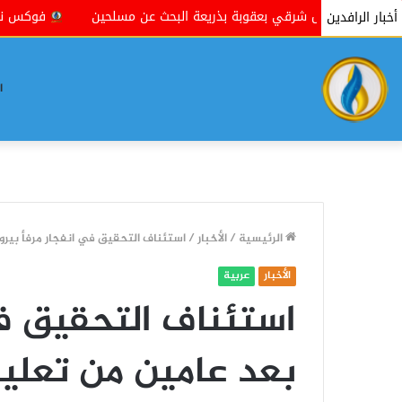
اطق شمال شرقي بعقوبة بذريعة البحث عن مسلحين
فوكس نيوز: عقو
أخبار الرافدين
ا
الرئيسية
/
الأخبار
/
استئناف التحقيق في انفجار مرفأ بير
الأخبار
عربية
استئناف التحقيق في
بعد عامين من تعلي