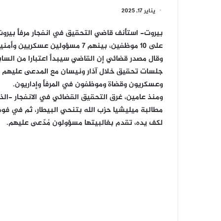
يناير 17, 2025
بيروت-
استأنف قاضي التحقيق في انفجار مرفأ بيروت ط
على 10 موظفين، بينهم 7 مسؤولين عسكريين وأمنيين.
وقال مصدر قضائي إن القاضي سيبدأ اعتبارا من الس
جلسات تحقيق خلال آذار ونيسان مع المدعى عليهم ال
وعسكريون وقضاة وموظفون في المرفأ وإداريون.
مطالبة ميليشيا حزب الله بتنحي البيطار، ثم في ف
لكف يده، تقدم بغالبيتها مسؤولون مُدّعى عليهم.