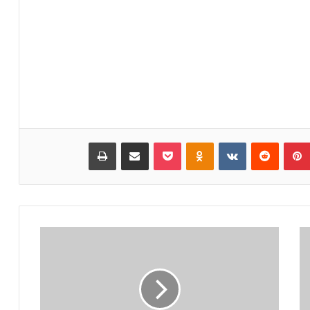
بينتيريست
‏Reddit
‏VKontakte
Odnoklassniki
بوكيت
مشاركة عبر البريد
طباعة