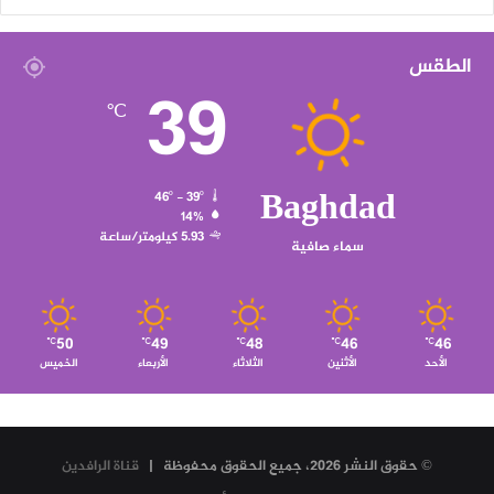
الطقس
39
℃
Baghdad
46º - 39º
14%
5.93 كيلومتر/ساعة
سماء صافية
50
49
48
46
46
℃
℃
℃
℃
℃
الأحد
الأثنين
الثلاثاء
الأربعاء
الخميس
© حقوق النشر 2026، جميع الحقوق محفوظة |
قناة الرافدين