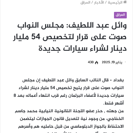
الرئيسية
/
الأخبار
/
العراق
العراق
وائل عبد اللطيف: مجلس النواب
صوت على قرار لتخصيص 54 مليار
دينار لشراء سيارات جديدة
يناير 19, 2025
430
بغداد – قال النائب السابق وائل عبد اللطيف إن مجلس
النواب صوت على قرار يتيح تخصيص 54 مليار دينار لشراء
سيارات جديدة لأعضاء البرلمان رغم قرب انتهاء أعماله بعد 8
أشهر فقط.
من جهته , حذر عضو اللجنة القانونية النيابية محمد جاسم
الخفاجي، من وجود نية لتعديل قانون الجوازات ليتضمن
الاحتفاظ بالجواز الدبلوماسي من قبل حامليه هم وأسرهم