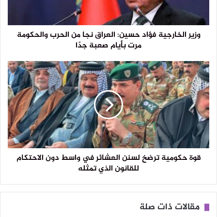
وزير الخارجية فؤاد حسين: العراق نجا من الحرب والحكومة
مرت بأيام صعبة جدًا
قوة حكومية ترضخ لسنن العشائر في واسط دون الاحتكام
للقانون الذي تمثله
مقالات ذات صلة