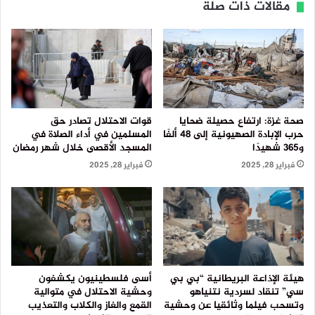
مقالات ذات صلة
صحة غزة: ارتفاع حصيلة ضحايا
قوات الاحتلال تصادر حق
حرب الإبادة الصهيونية إلى 48 ألفًا
المسلمين في أداء الصلاة في
و365 شهيدًا
المسجد الأقصى خلال شهر رمضان
فبراير 28, 2025
فبراير 28, 2025
هيئة الإذاعة البريطانية “بي بي
أسى فلسطينيون يكشفون
سي” تنقاد لسردية نتنياهو
وحشية الاحتلال في متوالية
وتسحب فيلما وثائقيا عن وحشية
القمع والغاز والكلاب والتعذيب