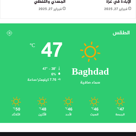
الإبادة في غزة
الجسدي واللفظي
فبراير 27, 2025
فبراير 27, 2025
الطقس
47
℃
Baghdad
47º - 38º
6%
7.76 كيلومتر/ساعة
سماء صافية
50
48
46
46
47
℃
℃
℃
℃
℃
الجمعة
السبت
الأحد
الأثنين
الثلاثاء