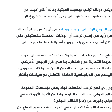
ريكي دونالد ترامب ووعوده العبثية وكأنه ألقى كيسا من
غالبا ما تضافرت جهودهم على مدى ثمانية عقود في إطار
ى الجميع الرد على ترامب يوميا،
حتى أن رئيس وزراء أستراليا
عن رأيه في إعلان ترامب أن الولايات المتحدة ستستولي على
 “لن أقدم، بصفتي رئيس وزراء أستراليا، تعليقا يوميا على
ياج، وكولومبيا تراجعت، والمكسيك وكندا تستعدان لحرب
ربها التجارية مع واشنطن، ردا على قرار الرئيس الأمريكي
سبة 10 بالمائة على المنتجات الصينية، وحتى البريطانيين الذين طالما كانوا فخورين بـ
قاليدهم في الدبلوماسية الهادئة للتعامل مع سياسات وأفكار
نظرون إلى نهج ترامب المتسلط تجاه بعض مؤسسات الحكومة
ام الدولي بعد الحرب الباردة: ماذا عن الأدوار الأمريكية في
ولي وغيرها من ركائز النظام الدولي؟
المتحدة، لطالما شكك ترامب في قيمته وهدد بعدم الدفاع عن