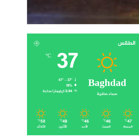
الطقس
37
℃
Baghdad
47º - 37º
18%
6.94 كيلومتر/ساعة
سماء صافية
50
48
46
46
47
℃
℃
℃
℃
℃
الجمعة
السبت
الأحد
الأثنين
الثلاثاء