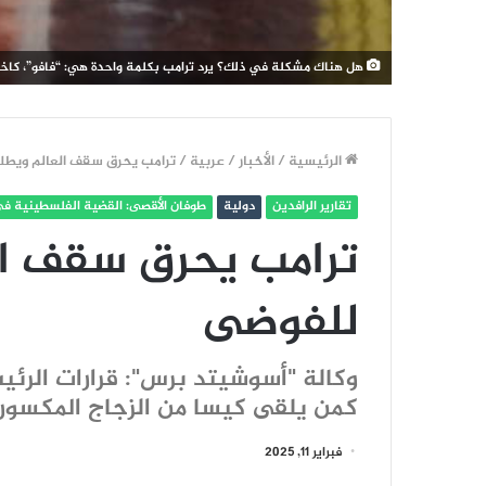
هل هناك مشكلة في ذلك؟ يرد ترامب بكلمة واحدة هي: “فافو”، كاختصا
الرئيسية
/
الأخبار
/
عربية
/
ترامب يحرق سقف العالم ويطل
تقارير الرافدين
دولية
طوفان الأقصى: القضية الفلسطينية في
ترامب يحرق سقف ال
للفوضى
وكالة "أسوشيتد برس": قرارات الرئي
كمن يلقى كيسا من الزجاج المكسور ت
فبراير 11, 2025