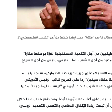
 دونالد ترامب “عقارا”، يجب إعادة بنائها من أجل الشعب الفلسطيني، لا
ينيين من أجل التنمية المستقبلية لغزة بوصفها عقارا”.
ناء غزة من أجل الشعب الفلسطيني، وليس من أجل السياح
ه الاستيلاء على جزيرة غرينلاند الدنماركية سنجد رئيسة
 حلفاء سيئين” ردا على تصريح لنائب الرئيس الأمريكي
لف الناتو والاتحاد الأوروبي “ليست حليفا جيدا”، مكررا
تسيطر على أغلب قادة أوروبا أيضا. وقد ظهر هذا واضحا خلال
 أن تبحث زيادة الإنفاق الدفاعي والتصدي للتهديد الروسي،