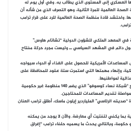
ا العسكري إلى المستوى الذي يطالب به. وفي أول يوم له
لصحة العالمية للمرة الثانية، وهو التصرف الذي من شأنه أن
لها. واحتشد قادة منظمة الصحة العالمية للرد على قرار ترامب
رامب.
 في المعهد الملكي للشؤون الدولية “تشاتام هاوس”
حول دائم في المشهد السياسي ــ وليست مجرد حركة مفتاح
 المساعدات الأمريكية للحصول على الغذاء أو الدواء سيواجه
مريكية، وإنهاء مهمتها التي استمرت ستة عقود للمحافظة على
ذائية لمواطنيها.
في الوقت نفسه تقول أريانا قصي مصطفى من تجمع “شبكة نساء كوسوفو” الذي يضم 140 منظومة غير حكومية
واصلة تقديم المساعدات للمحتاجين.
ة “صديقه الرئاسي” الملياردير إيلون ماسك، أطلق ترامب العنان
اية بما يكفي لتفتيت أي معارضة. والآن لا يوجد من يمكنه
و حكومة، وبالتالي يحدث ما يسميه حلفاء ترامب “إغراق