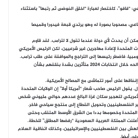
“فافو”، كاختصار لعبارة “اخلق الفوضى ثم رتبها” باستثناء
اعي، مصحوبا بصورة له وهو يرتدي قبعة فيدورا وقميصا
يمكن أن يحدث لأي دولة عندما تقول لا لترامب. لقد قاوم
ات المتحدة لإعادة مهاجرين غير شرعيين، لكن الرئيس الأمريكي
لقد أسعد أسلوب الإجبار أنصار ترامب، الذين خرجوا لصالحه خلال انتخابات 2024 متأثرين بشدة بقلقهم بشأن
نفاقها على أمور تتماشى مع المصالح الأمريكية.
يقول الرئيس صاحب شعار “أمريكا أولا” إن الولايات المتحدة
أمريكي لتهجير سكان غزة البالغ عددهم حوالي مليوني شخص
 الفلسطينيين وتحويل القطاع إلى منتجع سياحي فاخر.
ت المتحدة وخصومها بدءا من الشرق الأوسط المتقلب وحتى
علنت المملكة العربية السعودية “رفضها المطلق” للخطة.
لهش بين الفلسطينيين والإسرائيليين، وكذلك اتفاقية السلام
لي أيضا.