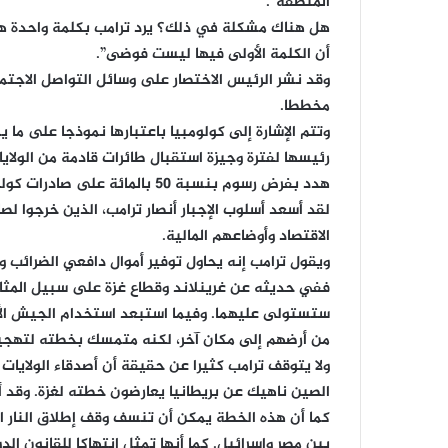
المنطقة”.
هل هناك مشكلة في ذلك؟ يرد ترامب بكلمة واحدة هي: 
أن الكلمة الأولى فيها ليست فوضى”.
وقد نشر الرئيس الاختصار على وسائل التواصل الاجتم
مخططا.
وتتم الإشارة إلى كولومبيا باعتبارها نموذجا على ما 
رئيسها لفترة وجيزة استقبال طائرات قادمة من الولاي
هدد بفرض رسوم بنسبة 50 بالمائة على صادرات كولومبيا، فاضطر رئيسها إلى التراجع والموافقة على طلب ترامب.
الاقتصاد وأوضاعهم المالية.
ويقول ترامب إنه يحاول توفير أموال دافعي الضرائب وإ
ففي حديثه عن غرينلاند وقطاع غزة على سبيل المثال. 
ستستولى عليهما. وفيما استبعد استخدام الجيش ال
من أرضهم إلى مكان آخر، لكنه متمسك بخطته لتهجير
ولا يتوقف ترامب كثيرا عن حقيقة أن أصدقاء الولايا
الصين ناهيك عن بريطانيا يعارضون خطته لغزة. وقد أ
كما أن هذه الخطة يمكن أن تنسف وقف إطلاق النار ا
بين مصر وإسرائيل. كما أنها تمثل انتهاكا للقانون الدو