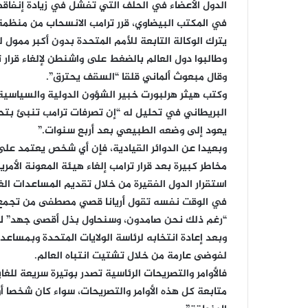
الدول الأعضاء في الحلف التي تفشل في زيادة إنفاقه
في المكتب البيضاوي، قرر ترامب الانسحاب من منظمة ا
يترك الوكالة التابعة للأمم المتحدة بدون أكبر ممول 
وطالبوا دول العالم بالضغط على واشنطن لإلغاء قرار ت
وقال مبعوث ألماني قلقا “السقف يحترق”.
وكتب هيثر هرلبورت خبير الشؤون الدولية والسياسية
البريطاني في تحليل له “إن تصرفات ترامب تنبئ بت
يعود إلى وضعه الطبيعي بعد أربع سنوات.”
وبعيدا عن الدوائر القيادية، فإن أي شخص يعتمد على
مخاطر كبيرة بعد قرار ترامب إلغاء هيئة المعونة الأ
استقرار الدول الفقيرة من خلال تقديم المساعدات الغ
“رغم ذلك نحن صامدون، وسنحاول بذل أقصى جهد” لم
وبعد إعادة انتخابه لرئاسة الولايات المتحدة وبمساعد
لفوضى عارمة من خلال تشتيت انتباه العالم.
فالأوامر والتصريحات الرئاسية تصدر بوتيرة سريعة للغ
متابعة كل هذه الأوامر والتصريحات، سواء كان شخصا أ