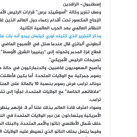
إسطنبول- الرافدين
وصف تقرير وكالة “أسوشيتد برس” قرارات الرئيس الأم
الزجاج المكسور تحت أقدام زعماء دول العالم الذين 
النظام العالمي بعد الحرب العالمية الثانية.
وذكر التقرير الذي كتبته لوري كيلمان يبدو أنه بات عل
أنطوني ألبانزي قال عندما سئل في الأسبوع الماضي 
قطاع غزة المدمر وتحوله إلى “ريفييرا الشرق الأوسط”.
تصريحات الرئيس الأمريكي”.
وأصبح السعوديون غاضبين، والدنماركيون في حالة ه
رسوم جمركية مع الولايات المتحدة. أما بكين فأطلقت ح
دونالد ترامب فرض رسوم بن
“علاقاتهم الخاصة” مع الولايات المتحدة، لجأوا إلى ت
ترامب.
وسواء اعترف قادة العالم بذلك علنا أم لا، فإنهم ي
الأمريكية ويتساءلون عن دور الولايات المتحدة في النظ
حلف شمال الأطلسي (ناتو) والأمم المتحدة، والبنك الد
وفيما يتصل بحلف الناتو الذي تسيطر عليه الولايات 