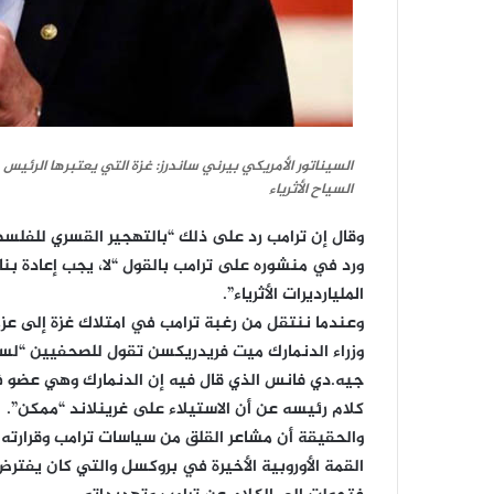
السيناتور الأمريكي بيرني ساندرز: غزة التي يعتبرها الرئيس
السياح الأثرياء
وقال إن ترامب رد على ذلك “بالتهجير القسري للفلسط
ورد في منشوره على ترامب بالقول “لا، يجب إعادة ب
المليارديرات الأثرياء”.
وعندما ننتقل من رغبة ترامب في امتلاك غزة إلى عزم
وزراء الدنمارك ميت فريدريكسن تقول للصحفيين “لسنا
جيه.دي فانس الذي قال فيه إن الدنمارك وهي عضو في ح
كلام رئيسه عن أن الاستيلاء على غرينلاند “ممكن”.
والحقيقة أن مشاعر القلق من سياسات ترامب وقرارته 
القمة الأوروبية الأخيرة في بروكسل والتي كان يفترض