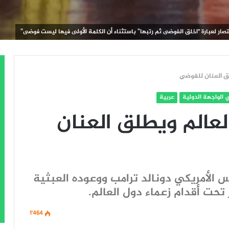
ر لعبارة "اخلق الفوضى ثم رتبها” باستثناء أن الكلمة الأولى فيها ليست فوضى”
ق العنان للفوضى
 الواجهة الدولية
عربية
عالم ويطلق العنان
س الأمريكي دونالد ترامب ووعوده العبثية
حت أقدام زعماء دول العالم.
1٬464