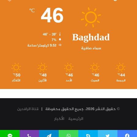
46
℃
Baghdad
46º - 39º
7%
9.52 كيلومتر/ساعة
سماء صافية
50
48
46
46
44
℃
℃
℃
℃
℃
الجمعة
السبت
الأحد
الأثنين
الثلاثاء
© حقوق النشر 2026، جميع الحقوق محفوظة |
قناة الرافدين
الرئيسية
الأخبار