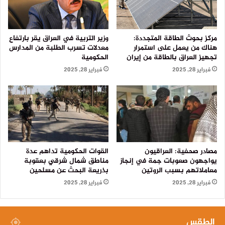
مركز بحوث الطاقة المتجددة:
وزير التربية في العراق يقر بارتفاع
هناك من يعمل على استمرار
معدلات تسرب الطلبة من المدارس
تجهيز العراق بالطاقة من إيران
الحكومية
فبراير 28, 2025
فبراير 28, 2025
مصادر صحفية: العراقيون
القوات الحكومية تداهم عدة
يواجهون صعوبات جمة في إنجاز
مناطق شمال شرقي بعقوبة
معاملاتهم بسبب الروتين
بذريعة البحث عن مسلحين
فبراير 28, 2025
فبراير 28, 2025
الطقس