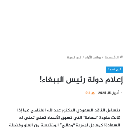
الرئيسية
/
روافد الآراء
/
كرم نعمة
كرم نعمة
إعلام دولة رئيس الببغاء!
أبريل 15, 2025
914
يتساءل الناقد السعودي الدكتور عبدالله الغذامي عما إذا
كانت مفردة “سعادة” التي تسبق الأسماء تعني تمني له
السعادة! كمعادل لمفردة “معالي” المقتبسة من العلو وفضيلة