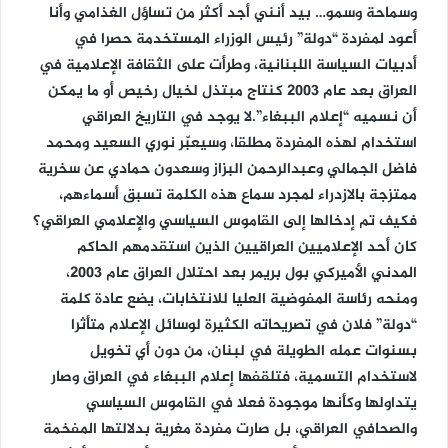
وسماحة وسمو… بيد أنني أجد أكثر من تساؤل الغذامي وأنا
أعود لمفردة “دولة” رئيس الوزراء المستخدمة حصرا في
أدبيات السياسة اللبنانية، وطرأت على الثقافة الإعلامية في
العراق بعد عام 2003 كنتاج مبتذل لخيال رخيص أو ما يمكن
أن نسميه “إعلام الببغاء”.
لا يوجد في التاريخ العراقي
استخدام لهذه المفردة مطلقا، وسيعبّر نوري السعيد ومحمد
فاضل الجمالي وعبدالرحمن البزاز وسعدون حمادي عن سخرية
ممتزجة بالازدراء لمجرد سماع هذه الكلمة تسبق أسماءهم،
فكيف تم إدخالها إلى القاموس السياسي والإعلامي العراقي؟
كان أحد الإعلاميين العراقيين الذين استقدمهم الحاكم
المدني الأميركي بول بريمر بعد احتلال العراق عام 2003،
ومنحه رئاسة المفوضية العليا للانتخابات، يضع عادة كلمة
“دولة” فلان في تصريحاته الكثيرة لوسائل الإعلام متأثرا
بسنوات عمله الطويلة في لبنان، من دون أي تخويل
لاستخدام التسمية، فتلقفها إعلام الببغاء في العراق وصار
يتداولها وكأنها موجودة فعلا في القاموس السياسي
والصحافي العراقي، بل صارت مفردة مغرية بدلالتها المفخمة