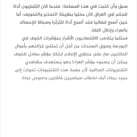
سبق وأن كتبت في هذه المساحة: عندما كان التلفزيون أداة
للحكم في العراق كان محليا بطريقة التحذير والتخويف، أما
حين أصبح فضائيا فقد أصبح أداة للثرثرة وسباقا للإمساك
بالهراء وإذلال اللغة.
فمثلما يتلاعب الاقتصاديون الأشرار بمؤشرات الخوف في
البورصة وسوق السندات من أجل أن تمتلئ خزائنهم بأموال
الخائفين صار على منظري الإعلام ابتكار مؤشر معادل للخوف
يمكن أن يسموه مؤشر الهراء! وهو يستهدف مشاهدي
التلفزيونات العراقية لأن مهمة هذه التلفزيونات تحولت إلى
مجرد ببغاء أبله لخطاب سياسيين فاشلين ولصوص دولة.