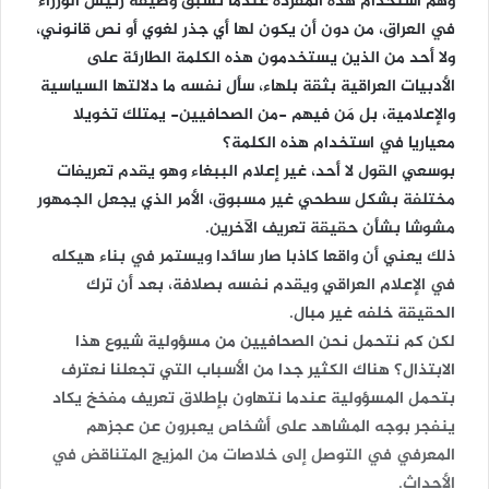
وهم استخدام هذه المفردة عندما تسبق وظيفة رئيس الوزراء
في العراق، من دون أن يكون لها أي جذر لغوي أو نص قانوني،
ولا أحد من الذين يستخدمون هذه الكلمة الطارئة على
الأدبيات العراقية بثقة بلهاء، سأل نفسه ما دلالتها السياسية
والإعلامية، بل مَن فيهم -من الصحافيين- يمتلك تخويلا
معياريا في استخدام هذه الكلمة؟
بوسعي القول لا أحد، غير إعلام الببغاء وهو يقدم تعريفات
مختلفة بشكل سطحي غير مسبوق، الأمر الذي يجعل الجمهور
مشوشا بشأن حقيقة تعريف الآخرين.
ذلك يعني أن واقعا كاذبا صار سائدا ويستمر في بناء هيكله
في الإعلام العراقي ويقدم نفسه بصلافة، بعد أن ترك
الحقيقة خلفه غير مبال.
لكن كم نتحمل نحن الصحافيين من مسؤولية شيوع هذا
الابتذال؟ هناك الكثير جدا من الأسباب التي تجعلنا نعترف
بتحمل المسؤولية عندما نتهاون بإطلاق تعريف مفخخ يكاد
ينفجر بوجه المشاهد على أشخاص يعبرون عن عجزهم
المعرفي في التوصل إلى خلاصات من المزيج المتناقض في
الأحداث.