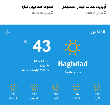
أوبريت حمائم الإطار التنسيقي
سقوط صحافيين كبار!
فبراير 4, 2025
يناير 23, 2025
الطقس
43
℃
Baghdad
46º - 40º
12%
2.17 كيلومتر/ساعة
سماء صافية
49
48
47
47
46
℃
℃
℃
℃
℃
الأثنين
الثلاثاء
الأربعاء
الخميس
الجمعة