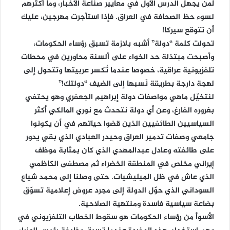
لمن يجهل الدرس الأول في معايير صناعة الأخبار، وما أكثرهم
لسوء حظ الصحافة في العراق. فإذا استأجرت مهرجين، عليك
أن تتوقع سيركا!
تحولت كلمة “دولة” أشبه بلازمة تسبق رؤساء الحكومات،
وأصبحت مبتذلة حد الخواء على ألسنة محاورين في محطات
تلفزيونية عراقية، خصوصا عندما تُكسر عربيتها وتتحول إلى
لهجة دارجة بطريقة نَسبها إلى الضيف “دولتك!”
لنتخيّل ماهي مواصفات دولة إبراهيم الجعفري وهو يحتفي
بغروره الفارغ، وعن أي دولة نتحدث مع نوري المالكي أكثر
السياسيين الطائفيين الذين قضوا حياتهم في أن يكونوا
جامعي وصفات تدمير العراق وحيدر العبادي الذي بقي يدور
على طائفته وعادل عبدالمهدي الذي كان بمثابة موظف
إيراني مخلص في المنطقة الخضراء ثم مصطفى الكاظمي
الذي عاش في ظل الميليشيات. حتى وصلنا إلى محمد شياع
السوداني الذي حوّل الدولة إلى مجرد عروض إعلامية تسوّق
بضاعة سياسية فاسدة ومنتهية الصلاحية.
الأسوأ من رؤساء الحكومات هو سقوط الخطاب التلفزيوني في