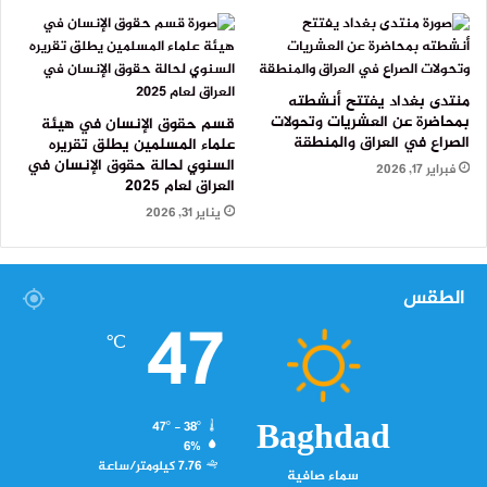
منتدى بغداد يفتتح أنشطته
بمحاضرة عن العشريات وتحولات
قسم حقوق الإنسان في هيئة
الصراع في العراق والمنطقة
علماء المسلمين يطلق تقريره
السنوي لحالة حقوق الإنسان في
فبراير 17, 2026
العراق لعام 2025
يناير 31, 2026
الطقس
47
℃
Baghdad
47º - 38º
6%
7.76 كيلومتر/ساعة
سماء صافية