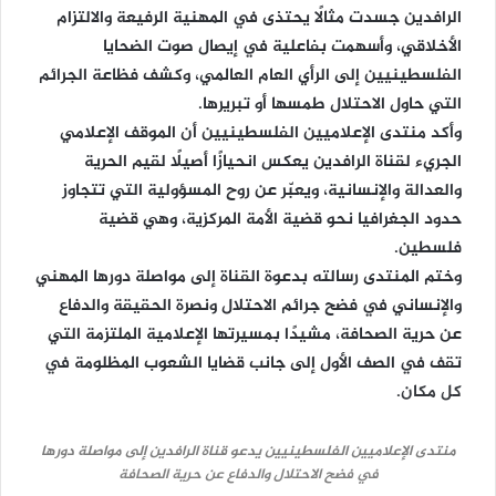
الرافدين جسدت مثالًا يحتذى في المهنية الرفيعة والالتزام
الأخلاقي، وأسهمت بفاعلية في إيصال صوت الضحايا
الفلسطينيين إلى الرأي العام العالمي، وكشف فظاعة الجرائم
التي حاول الاحتلال طمسها أو تبريرها.
وأكد منتدى الإعلاميين الفلسطينيين أن الموقف الإعلامي
الجريء لقناة الرافدين يعكس انحيازًا أصيلًا لقيم الحرية
والعدالة والإنسانية، ويعبّر عن روح المسؤولية التي تتجاوز
حدود الجغرافيا نحو قضية الأمة المركزية، وهي قضية
فلسطين.
وختم المنتدى رسالته بدعوة القناة إلى مواصلة دورها المهني
والإنساني في فضح جرائم الاحتلال ونصرة الحقيقة والدفاع
عن حرية الصحافة، مشيدًا بمسيرتها الإعلامية الملتزمة التي
تقف في الصف الأول إلى جانب قضايا الشعوب المظلومة في
كل مكان.
منتدى الإعلاميين الفلسطينيين يدعو قناة الرافدين إلى مواصلة دورها
في فضح الاحتلال والدفاع عن حرية الصحافة