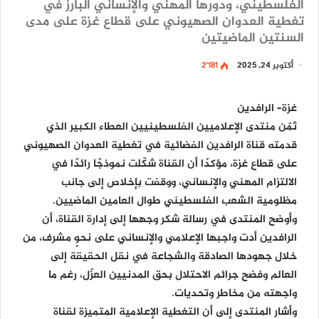
الفلسطيني، ودورها المهني والإنساني البارز في
تغطية العدوان الصهيوني على قطاع غزة على مدى
السنتين الماضيتين
أكتوبر 24, 2025
2٬181
غزة– الرافدين
ثمّن منتدى الإعلاميين الفلسطينيين العطاء الكبير الذي
قدمته قناة الرافدين الفضائية في تغطية العدوان الصهيوني
على قطاع غزة، مؤكدًا أن القناة شكّلت نموذجًا رائدًا في
الالتزام المهني والإنساني، ووقفت بإخلاص إلى جانب
مظلومية الشعب الفلسطيني طوال العامين الماضيين.
وأوضح المنتدى في رسالة شكر وجهها إلى إدارة القناة، أن
الرافدين أدت واجبها الإعلامي والإنساني على نحوٍ مشرف، من
خلال جهودها الصادقة والشجاعة في نقل الحقيقة إلى
العالم وفضح جرائم الاحتلال بحق المدنيين العزّل، رغم ما
واجهته من مخاطر وتحديات.
وأشار المنتدى إلى أن التغطية الإعلامية المتميزة لقناة