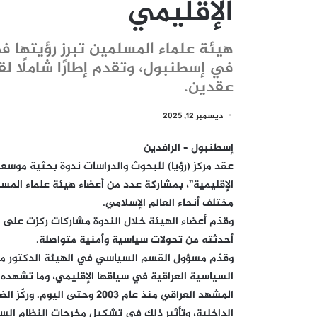
الإقليمي
هيئة علماء المسلمين تبرز رؤيتها ف
في إسطنبول، وتقدم إطارًا شاملًا لق
عقدين.
ديسمبر 12, 2025
إسطنبول – الرافدين
عقد مركز (رؤيا) للبحوث والدراسات ندوة بحثية موس
الإقليمية”، بمشاركة عدد من أعضاء هيئة علماء المس
مختلف أنحاء العالم الإسلامي.
وقدّم أعضاء الهيئة خلال الندوة مشاركات ركزت على قرا
أحدثته من تحولات سياسية وأمنية متواصلة.
وقدّم مسؤول القسم السياسي في الهيئة الدكتور مثنى ح
السياسية العراقية في سياقها الإقليمي، وما تشهده
المشهد العراقي منذ عام 2003 
الداخلية، وتأثير ذلك في تشكيل مخرجات النظام الس