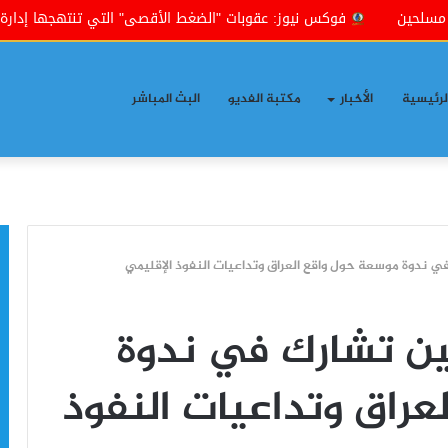
فوكس نيوز: عقوبات "الضغط الأقصى" التي تنتهجها إدارة ترامب س
لرئيسية
الأخبار
مكتبة الفديو
البث المباشر
ي ندوة موسعة حول واقع العراق وتداعيات النفوذ الإقليمي
ين تشارك في ندوة
راق وتداعيات النفوذ