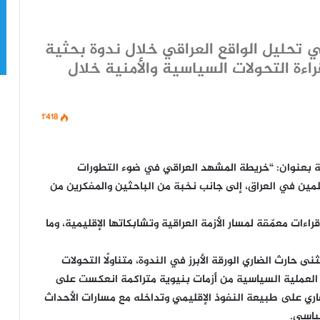
ي تحليل الواقع العراقي خلال ندوة بحثية
راءة التحولات السياسية والأمنية خلال
1٬418
عة بعنوان: “خريطة المشهد العراقي في ضوء التطورات
لمين في العراق، إلى جانب نخبة من الباحثين والمفكرين من
ءات معمّقة لمسار الأزمة العراقية وتشابكاتها الإقليمية، وما
ارث الضاري الورقة الأبرز في الندوة، متناولًا التحولات
 العملية السياسية من أزمات بنيوية متراكمة انعكست على
وحتى اليوم. وركّز الضاري على طبيعة النفوذ الإقليمي وتداخله مع مسارات الأحداث
ياسي.