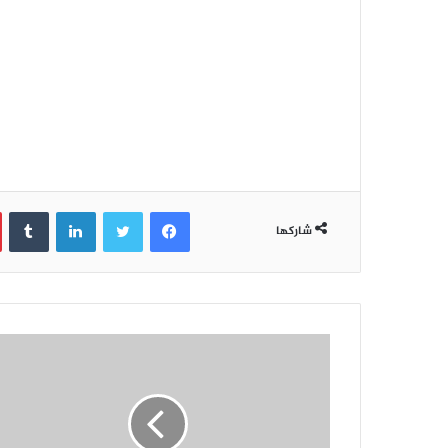
فيسبوك
تويتر
لينكدإن
‏Tumblr
شاركها