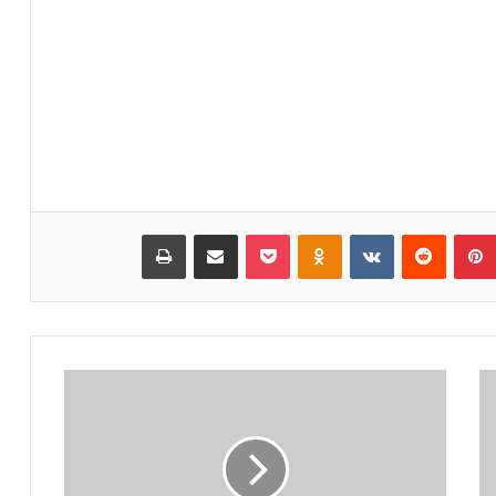
بينتيريست
‏Reddit
‏VKontakte
Odnoklassniki
بوكيت
مشاركة عبر البريد
طباعة