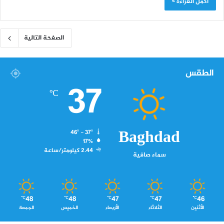
أكمل القراءة »
الصفحة التالية
الطقس
37
℃
Baghdad
46º - 37º
17%
2.44 كيلومتر/ساعة
سماء صافية
48
48
47
47
46
℃
℃
℃
℃
℃
الأثنين
الثلاثاء
الأربعاء
الخميس
الجمعة