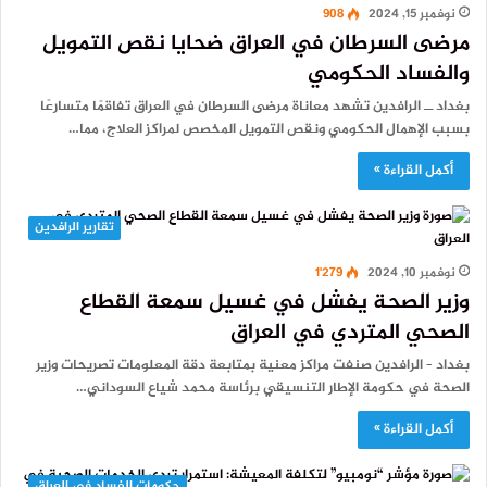
نوفمبر 15, 2024
908
مرضى السرطان في العراق ضحايا نقص التمويل
والفساد الحكومي
بغداد ــ الرافدين تشهد معاناة مرضى السرطان في العراق تفاقمًا متسارعًا
بسبب الإهمال الحكومي ونقص التمويل المخصص لمراكز العلاج، مما…
أكمل القراءة »
تقارير الرافدين
نوفمبر 10, 2024
1٬279
وزير الصحة يفشل في غسيل سمعة القطاع
الصحي المتردي في العراق
بغداد – الرافدين صنفت مراكز معنية بمتابعة دقة المعلومات تصريحات وزير
الصحة في حكومة الإطار التنسيقي برئاسة محمد شياع السوداني…
أكمل القراءة »
حكومات الفساد في العراق