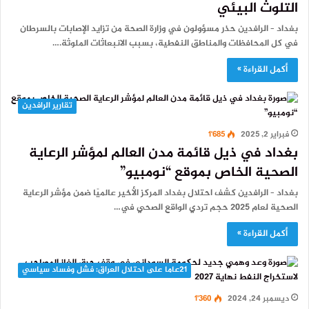
التلوث البيئي
بغداد – الرافدين حذر مسؤولون في وزارة الصحة من تزايد الإصابات بالسرطان
في كل المحافظات والمناطق النفطية، بسبب الانبعاثات الملوثة.…
أكمل القراءة »
تقارير الرافدين
فبراير 2, 2025
1٬685
بغداد في ذيل قائمة مدن العالم لمؤشر الرعاية
الصحية الخاص بموقع “نومبيو”
بغداد – الرافدين كشف احتلال بغداد المركز الأخير عالميًا ضمن مؤشر الرعاية
الصحية لعام 2025 حجم تردي الواقع الصحي في…
أكمل القراءة »
21عاما على احتلال العراق: فشل وفساد سياسي
ديسمبر 24, 2024
1٬360