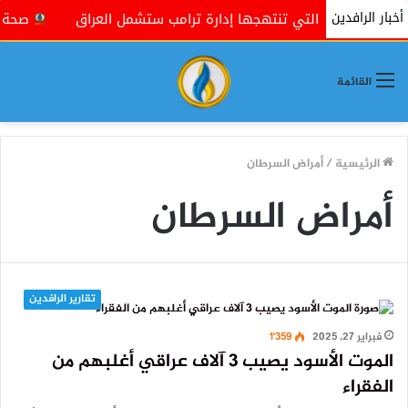
أخبار الرافدين
 الأقصى" التي تنتهجها إدارة ترامب ستشمل العراق
صحة غزة: ار
القائمة
الرئيسية
/
أمراض السرطان
أمراض السرطان
تقارير الرافدين
فبراير 27, 2025
1٬359
الموت الأسود يصيب 3 آلاف عراقي أغلبهم من
الفقراء