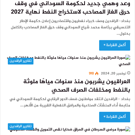
وعد وهمي جديد لحكومة السوداني في وقف
حرق الغاز المصاحب لاستخراج النفط نهاية 2027
بغداد– الرافدين وصف خبراء نفطيون واقتصاديون إعلان حكومة الإطار
التنسيقي برئاسة محمد شياع السوداني وقف حرق الغاز المصاحب بالكامل
بحلول…
أكمل القراءة »
تقارير الرافدين
نوفمبر 20, 2024
910
العراقيون يشربون منذ سنوات مياهًا ملوثة
بالنفط ومخلفات الصرف الصحي
بغداد – الرافدين انتقد مواطنون ضعف الدور الرقابي لحكومة السوداني في
متابعة أداء المنشآت الصناعية والمرافق النفطية القريبة من الأنهر.…
أكمل القراءة »
تقارير الرافدين