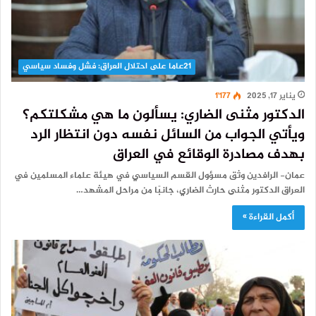
21عاما على احتلال العراق: فشل وفساد سياسي
يناير 17, 2025
1٬177
الدكتور مثنى الضاري: يسألون ما هي مشكلتكم؟
ويأتي الجواب من السائل نفسه دون انتظار الرد
بهدف مصادرة الوقائع في العراق
عمان- الرافدين وثق مسؤول القسم السياسي في هيئة علماء المسلمين في
العراق الدكتور مثنى حارث الضاري، جانبًا من مراحل المشهد…
أكمل القراءة »