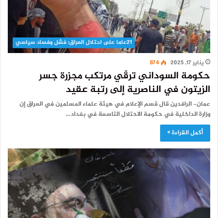
21عاما على احتلال العراق: فشل وفساد سياسي
يناير 17, 2025
874
حكومة السوداني ترقّي مرتكب مجزرة جسر
الزيتون في الناصرية إلى رتبة عقيد
عمان- الرافدين قال قسم الإعلام في هيئة علماء المسلمين في العراق إن
وزارة الداخلية في حكومة الاحتلال التاسعة في بغداد…
أكمل القراءة »