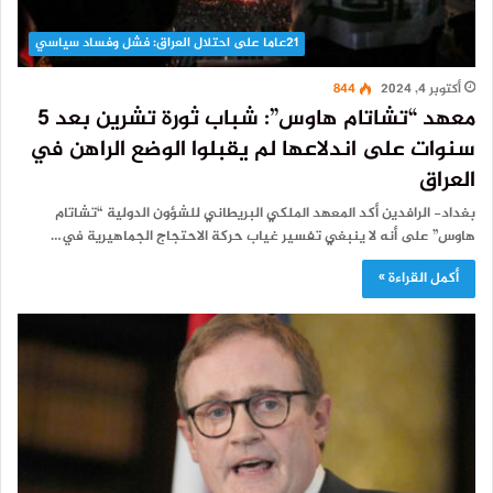
21عاما على احتلال العراق: فشل وفساد سياسي
أكتوبر 4, 2024
844
معهد “تشاتام هاوس”: شباب ثورة تشرين بعد 5
سنوات على اندلاعها لم يقبلوا الوضع الراهن في
العراق
بغداد- الرافدين أكد المعهد الملكي البريطاني للشؤون الدولية “تشاتام
هاوس” على أنه لا ينبغي تفسير غياب حركة الاحتجاج الجماهيرية في…
أكمل القراءة »