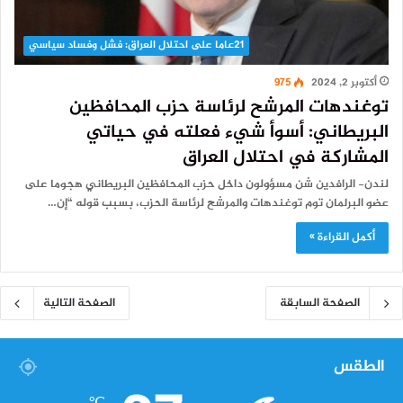
21عاما على احتلال العراق: فشل وفساد سياسي
أكتوبر 2, 2024
975
توغندهات المرشح لرئاسة حزب المحافظين
البريطاني: أسوأ شيء فعلته في حياتي
المشاركة في احتلال العراق
لندن- الرافدين شن مسؤولون داخل حزب المحافظين البريطاني هجوما على
عضو البرلمان توم توغندهات والمرشح لرئاسة الحزب، بسبب قوله “إن…
أكمل القراءة »
الصفحة السابقة
الصفحة التالية
الطقس