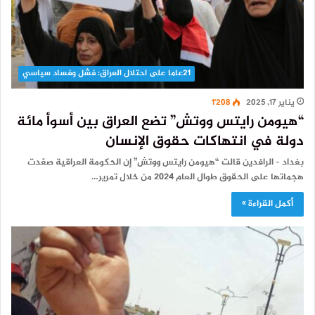
21عاما على احتلال العراق: فشل وفساد سياسي
يناير 17, 2025
1٬208
“هيومن رايتس ووتش” تضع العراق بين أسوأ مائة
دولة في انتهاكات حقوق الإنسان
بغداد – الرافدين قالت “هيومن رايتس ووتش” إن الحكومة العراقية صعّدت
هجماتها على الحقوق طوال العام 2024 من خلال تمرير…
أكمل القراءة »