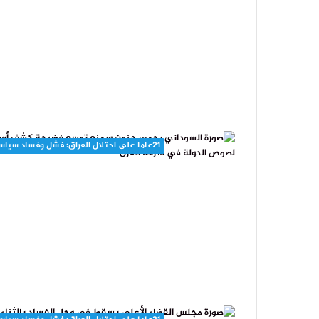
21عاما على احتلال العراق: فشل وفساد سياسي