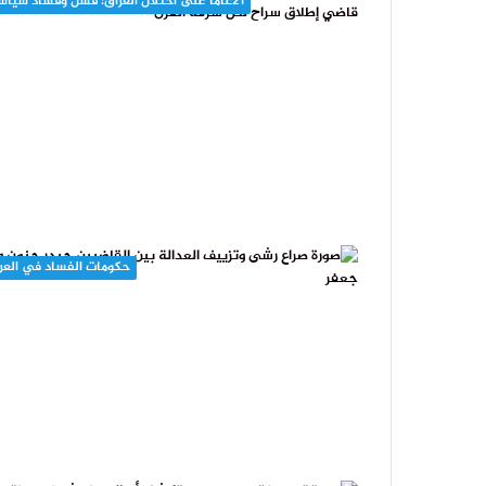
21عاما على احتلال العراق: فشل وفساد سياسي
حكومات الفساد في العر