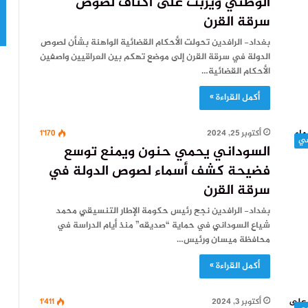
الوطني ويربت على أكتاف لصوص
سرقة القرن
بغداد- الرافدين تحولت الأحكام القضائية الواهنة بشأن لصوص
الدولة في سرقة القرن إلى موضع تهكم بين العراقيين واصفين
الأحكام القضائية…
أكمل القراءة »
أكتوبر 25, 2024
1٬170
السوداني يحمي حنون ويمنع توسع
فضيحة كشف أسماء لصوص الدولة في
سرقة القرن
بغداد- الرافدين نجح رئيس حكومة الإطار التنسيقي محمد
شياع السوداني في حماية “صديقه” منذ أيام الدراسة في
محافظة ميسان ورئيس…
أكمل القراءة »
أكتوبر 3, 2024
1٬411