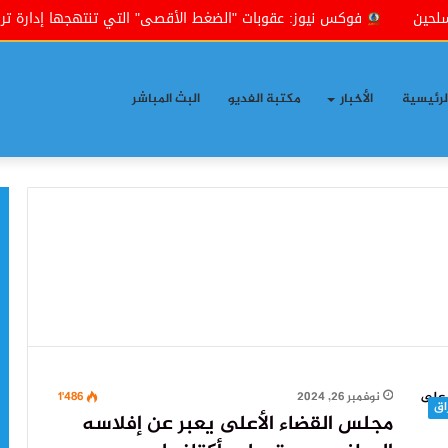
فوكس نيوز: عقوبات "الضغط الأقصى" التي تنتهجها إدارة ترامب ست
لرئيسية
الأخبار
مكتبة الفديو
البث المباشر
نوفمبر 26, 2024
1٬486
اق
مجلس القضاء الأعلى يعبر عن إفلاسه