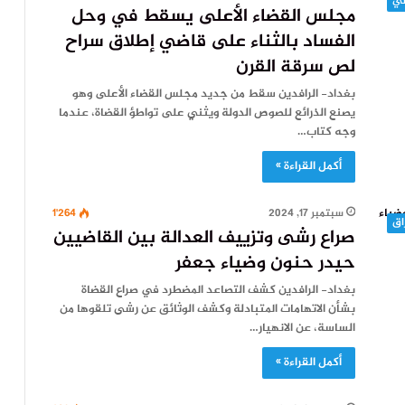
مجلس القضاء الأعلى يسقط في وحل
الفساد بالثناء على قاضي إطلاق سراح
لص سرقة القرن
بغداد- الرافدين سقط من جديد مجلس القضاء الأعلى وهو
يصنع الذرائع للصوص الدولة ويثني على تواطؤ القضاة، عندما
وجه كتاب…
أكمل القراءة »
سبتمبر 17, 2024
1٬264
اق
صراع رشى وتزييف العدالة بين القاضيين
حيدر حنون وضياء جعفر
بغداد- الرافدين كشف التصاعد المضطرد في صراع القضاة
بشأن الاتهامات المتبادلة وكشف الوثائق عن رشى تلقوها من
الساسة، عن الانهيار…
أكمل القراءة »