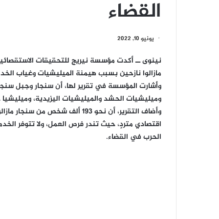
القضاء
يونيو 10, 2022
نينوى ــ أكدت مؤسسة نيريج للتحقيقات الاستقصائي
مازالوا نازحين بسبب هيمنة الميليشيات وغياب الخدم
وأشارت المؤسسة في تقرير لها، أن سنجار وجبل سنج
وميليشيات الحشد والميليشيات اليزيدية، وميليشيا ح
وأضاف التقرير، أن نحو 193 ألف ش
اقتصادي متردٍ، حيث تندر فرص العمل، ولا تتوفر الخدما
الحرب في القضاء.