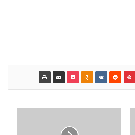
بينتيريست
‏Reddit
‏VKontakte
Odnoklassniki
بوكيت
مشاركة عبر البريد
طباعة