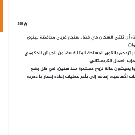
359
ة، أن ثلثي السكان في قضاء سنجار غربي محافظة نينوى
ات.
ار تزدحم بالقوى المسلحة المتنافسة، من الجيش الحكومي
زب العمال الكردستاني.
خص من سنجار مازالوا يعيشون حالة نزوح مستمرة منذ سنين، في ظل وضع
ت الأساسية، إضافة إلى تأخر عمليات إعادة إعمار ما دمرته