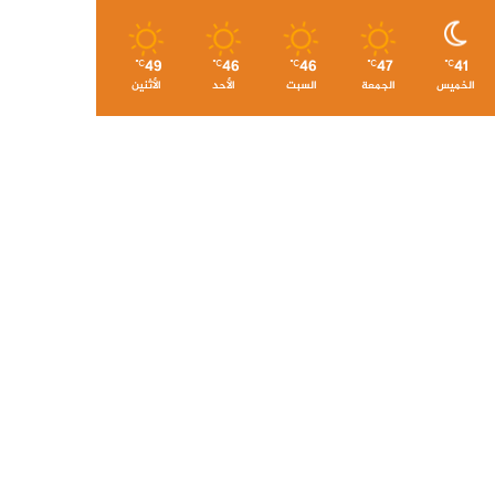
49
46
46
47
41
℃
℃
℃
℃
℃
الخميس
الجمعة
السبت
الأحد
الأثنين