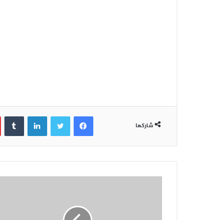
فيسبوك
تويتر
لينكدإن
‏Tumblr
شاركها