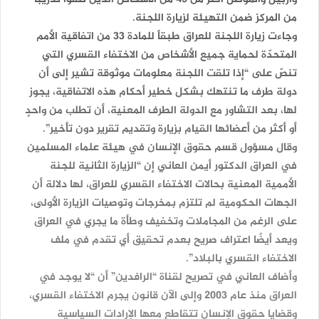
وأربيل والموصل أكثر من 45 من الأشخاص الذين تلقوا تدريباً
من المركز ضمن التهيئة لزيارة اللجنة.
وجاءت زيارة اللجنة للعراق طبقاً للمادة 33 من اتفاقية الأمم
المتحدّة لحماية جميع الأشخاص من الاختفاء القسري التي
تنصّ على “إذا تلقت اللجنة معلومات موثوقة تشير إلى أن
دولة طرف ما تنتهك بشكل خطير أحكام هذه الاتفاقية، يجوز
لها، بعد التشاور مع الدولة الطرف المعنية، أن تطلب من واحدٍ
أو أكثر من أعضائها القيام بزيارة وتقديم تقرير دون تأخير”.
وقال مسؤول قسم حقوق الإنسان في هيئة علماء المسلمين
في العراق الدكتور أيمن العاني إن “الزيارة الثانية للجنة
الأممية المعنية بحالات الاختفاء القسري للعراق، لها دلالة أن
الجهات الحكومية لم تلتزم بمخرجات وتوصيات الزيارة الأولى،
على الرغم من المجاملات وتخفيف وطأة ما يجري في العراق
ويعد أيضًا اعتراف صريح بعدم تحقيق أي تقدم في ملف
الاختفاء القسري بالبلاد”.
وأضاف العاني في تصريح لقناة “الرافدين” أن “لا يوجد في
العراق منذ عام 2003 وإلى الآن قانون يجرم الاختفاء القسري،
وقضايا حقوق الإنسان تتقاطع معها الإرادات السياسية