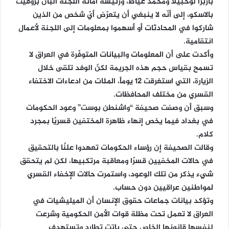
باربرا لوخبيلا ومحمد عياط، ورئيسة أمانة اللجنة ألبان بروفيت
بالاسكو، إلى أنّه لا ينبغي أن يتعرّض أيّ شخص من الذين
شاركوا في المحادثات أو أسهموا بمعلومات إلى اللجنة لأعمال
انتقامية.
وأكدت على أن المعلومات والبيانات المتوفّرة في العراق لا
تسمح بقياس حجم هذه الجريمة لكنّ الوفد تلقى خلال
الزيارة، التي استغرقت 12 يوماً، المئات من ادعاءات الاختفاء
القسري من مختلف المحافظات.
وسبق أن وصفت صحيفة “واشنطن بوست” وعود الحكومات
في بغداد فيما يخص إنهاء ظاهرة المختفين قسريًا بمجرد
كلام.
وقالت الصحيفة إن رؤساء الحكومات تعهدوا علنًا بالتحقيق
في حالات المخفيين قسرًا ومعاقبة مرتكبيها، لكن لم يتحقق
شيء يذكر من تلك الوعود، واستمرت حالات الإخفاء القسري
لمواطنين عراقيين دون حساب.
وتؤكد بيانات جماعات حقوق الإنسان أن الميليشيات في
العراق لا تعمل تحت مظلة قوات الأمن الحكومية وشرعت
لنفسها قانونها الخاص حتى باتت تطارد وتستهدف