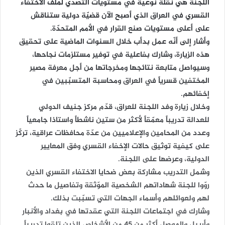
اللجنة هي نقلة نوعية في مستويات التصدّي لملّف الاختفاء
القسري في العراق الذي أصبح الآن قضيّة دولية ستناقش
على أعلى مستويات صنع القرار في الأمم المتحدّة.
وأشار إلى أنّه عمل بدأب خلال السنوات الماضية على تحقيق
هذه الزيارة، وشارك بفاعلية في توفير مستلزمات نجاحها،
وسيواصل متابعة نتائجها ومخرجاتها من أجل معرفة مصير
المختفين قسرياً في العراق ومحاسبة المتسبّبين في
إخفائهم.
وخلال زيارة وفد اللجنة للعراق، قدّم مركز جنيف الدولي
للعدالة تدريباً معمّقاً لأكثر من ستين ناشطاً واستاذا جامعياً
وعدد من المحامين والإعلاميين من عدّة محافظات عراقية، تركّز
على كيفية توثيق حالات الإخفاء القسري وفق المعايير
الدولية، وعرضها على اللجنة.
وشمل التدريب مشاركة بعض ضحايا الاختفاء القسري الذين
روّوا للجنة شهاداتهم الشخصية الموّثقة وتفاصيل ما حدث
لهم ولعوائلهم وأسماء الجهات التي تسبّبت بذلك.
وشارك في اجتماعات اللجنة التي عقدتها في بغداد والأنبار