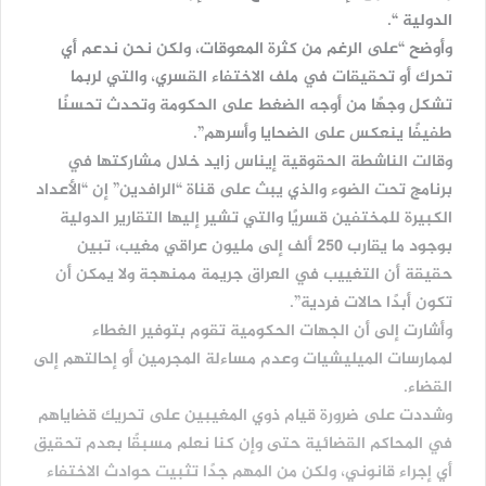
الدولية “.
وأوضح “على الرغم من كثرة المعوقات، ولكن نحن ندعم أي
تحرك أو تحقيقات في ملف الاختفاء القسري، والتي لربما
تشكل وجهًا من أوجه الضغط على الحكومة وتحدث تحسنًا
طفيفًا ينعكس على الضحايا وأسرهم”.
وقالت الناشطة الحقوقية إيناس زايد خلال مشاركتها في
برنامج تحت الضوء والذي يبث على قناة “الرافدين” إن “الأعداد
الكبيرة للمختفين قسريًا والتي تشير إليها التقارير الدولية
بوجود ما يقارب 250 ألف إلى مليون عراقي مغيب، تبين
حقيقة أن التغييب في العراق جريمة ممنهجة ولا يمكن أن
تكون أبدًا حالات فردية”.
وأشارت إلى أن الجهات الحكومية تقوم بتوفير الغطاء
لممارسات الميليشيات وعدم مساءلة المجرمين أو إحالتهم إلى
القضاء.
وشددت على ضرورة قيام ذوي المغيبين على تحريك قضاياهم
في المحاكم القضائية حتى وإن كنا نعلم مسبقًا بعدم تحقيق
أي إجراء قانوني، ولكن من المهم جدًا تثبيت حوادث الاختفاء