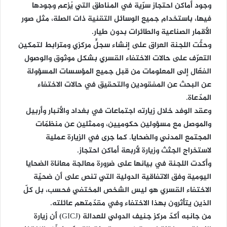
وجود أماكن احتجاز سرّية في المناطق التي يُزعم وجودها
فيها، باستخدام جميع الوسائل التقنية ذات الصلة، مثل صور
الأقمار الصناعية والطائرات بدون طيار.
وحثّت اللجنة العراق على إنشاء سجلٍّ مركزي ومترابط لتمكين
التعرّف على حالات الاختفاء القسري بشكل موثوق والوصول
الفعّال إلى المعلومات من قبل جميع المؤسسات المسؤولة
عن البحث عن المفقودين والتحقيق في حالات الاختفاء
المدّعاة.
وعقد الوفد خلال زيارته اجتماعات في بغداد والأنبار وأربيل
والموصل مع مسؤولين حكوميين، وممثلين عن منظمّات
المجتمع المدني والضحايا. كما جرى في الزيارة عملية
لاستخراج الجثث وزيارة لأربعة أماكن احتجاز.
وأكدت اللجنة في بيانها على ضرورة معالجة معاناة الضحايا
اليومية وفق الاتفاقية الدولية التي تنص على أن ضحيّة
الاختفاء القسري هو ليس الشخص المختفي فحسب، بل كلّ
الذين يتأثرون بهذا الاختفاء وفي مقدّمتهم عائلته.
من جانبه أكدّ مركز جنيف الدولي للعدالة (GICJ) أن زيارة