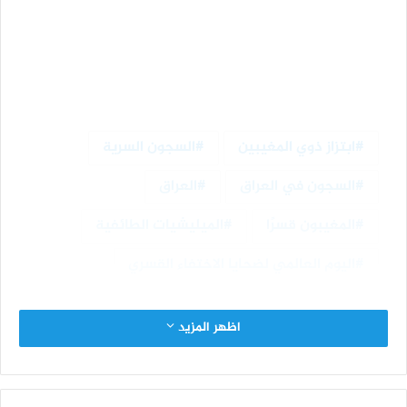
ابتزاز ذوي المغيبين
السجون السرية
السجون في العراق
العراق
المغيبون قسرًا
الميليشيات الطائفية
اليوم العالمي لضحايا الاختفاء القسري
اظهر المزيد