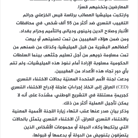
المعارضين وتخفيهم قسرًا.
وارتكبت ميليشيا العصائب برئاسة قيس الخزعلي جرائم
التغييب القسري ضد أكثر من 55 ألف شخص، في محافظات
الأنبار وصلاح الدين ونينوى وديالى والتأميم وحزام بغداد.
ومن ضمن هؤلاء المغيبين من تمت تصفيتهم أو بيعت
أعضائهم البشرية من قبل الميليشيا، وكذلك من ضمنهم من
تمت مساومة ذويهم من أجل تسليم جثثهم، بينما السلطات
الحكومية مسلوبة الإرادة أمام نفوذ هذه الميليشيات، ولم تقم
بأي دورٍ تجاه هذه الأعداد من المغيبين.
ودعت لجنة الأمم المتحدة المعنيّة بحالات الاختفاء القسري
(CED) العراق إلى اتخاذ إجراءاتٍ عاجلة لإدراج الاختفاء القسري
كجريمةٍ مستقلة في التشريع الوطني، مشدّدة على أنه لا
يمكن تأجيل العملية أكثر من ذلك.
وذكر بيانٍ صدر عنها عقب انتهاء زيارة اللجنة الأممية المعنية
بالاختفاء القسري للعراق، أنّ الاختفاء القسري يتمثل بالحالات
التي يرتكبها وكلاء الدولة أو مجموعات الأشخاص الذين
يتصرّفون بتفويضٍ من الدولة أو بدعمها أو قبولها،