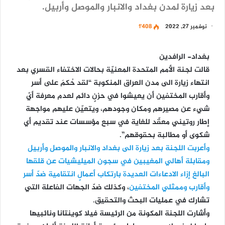
بعد زيارة لمدن بغداد والانبار والموصل وأربيل.
نوفمبر 27, 2022
1٬408
بغداد- الرافدين
قالت لجنة الأمم المتحدة المعنيّة بحالات الاختفاء القسري بعد
انتهاء زيارة الى مدن العراق المنكوبة “لقد حُكمَ على أسر
وأقارب المختفين أن يعيشوا في حزنٍ دائم لعدم معرفة أيّ
شيء عن مصيرهم ومكان وجودهم، ويتعيّن عليهم مواجهة
إطار روتيني معقّد للغاية في سبع مؤسسات عند تقديم أي
شكوى أو مطالبة بحقوقهم”.
وأعربت اللجنة بعد زيارة الى بغداد والانبار والموصل وأربيل
ومقابلة أهالي المغيبين في سجون الميليشيات عن قلقها
البالغ إزاء الادعاءات العديدة بارتكاب أعمالٍ انتقامية ضدّ أسر
وأقارب وممثلي المختفين
، وكذلك ضدّ الجهات الفاعلة التي
تشارك في عمليات البحث والتحقيق.
وأشارت اللجنة المكونة من الرئيسة فيلا كوينتانا ونائبيها