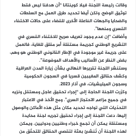
وقالت رئيسة اللجنة فيلا كوينتانا “أن هدفنا ليس فقط
توثيق الوضع، ولكن أيضا تحديد طرق العمل مع السلطات
والضحايا والجهات الفاعلة الأخرى للقضاء على حالات الاختفاء
القسري ومنعها”.
وأضافت “إن عدم وجود تعريف صريح للاختفاء القسري في
التشريع الوطني كجريمة مستقلة أمر مقلق للغاية، فالعمل
على جريمة غير موجودة في الإطار القانوني الوطني هو وهم،
بغض النظر عن الأساليب والأهداف الموضوعة”.
وستنشر اللجنة تقريرها النهائي بشأن زيارة المدن العراقية
وكشف حقائق المغيبين قسريا في السجون الحكومية
وسجون الميليشيات، في آذار 2023.
وكرّرت اللجنة الحاجة إلى “إجراء تحقيق عاجل ومستقل ونزيه
في جميع مزاعم الاحتجاز السري”. ومع الأخذ في الاعتبار
التحدّيات التي تواجه تحديد مكان مثل هذه الأماكن والوصول
إليها، دعت اللجنة إلى إجراء تحقيق تجريه لجنة محايدة
ومستقلة يمكن أن تجمع خبراء وطنيين ودوليين. ويمكن
لهذه اللجنة أن تُنشئ بعثة لتقصي الحقائق للتحقّق من