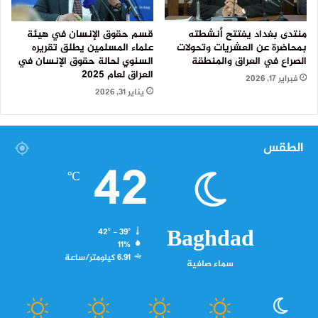
منتدى بغداد يفتتح أنشطته
قسم حقوق الإنسان في هيئة
بمحاضرة عن العشريات وتحولات
علماء المسلمين يطلق تقريره
الصراع في العراق والمنطقة
السنوي لحالة حقوق الإنسان في
العراق لعام 2025
فبراير 17, 2026
يناير 31, 2026
الطقس
42
℃
Baghdad
42º - 39º
11%
6.91 كيلومتر/ساعة
سماء صافية