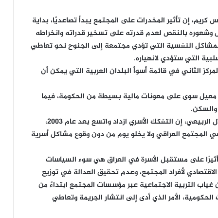
كريم، إن تأثير المخدرات على المجتمع يبدأ تصاعديًا، بداية
 وشعوره بالنقص لعدم قدرته على تسخير قدراته وانخراطه
المشاكل النفسية التي تؤدي مجتمعة إلى الجنوح نحو تعاطي
لبية التي ستؤدي لانهياره.
مركز الثاني في قائمة أسوأ البلدان العربية التي يمكن أن
ن معيل سوى على معونات مالية بسيطة من الحكومة، فيما
والسكن.
وقالت الناشطة في منظمة حرية المرأة في العراق دلال الربيعي، إن التفكك الأسري ازداد واتسع بعد عام 2003،
ي المجتمع العراقي ولا يخلو يوم من دون وقوع مشاكل أسرية
ثيرًا على مستقبل الأسرة في العراق هي سوء السياسات
 الاقتصادي لأفراد المجتمع، وعدم تحقيق العدالة في توزيع
ن غياب التربية الاجتماعية عبر مؤسسات المجتمع ابتداءً من
 الحكومية، الأمر الذي أدى إلى انتشار الجريمة وتعاطي