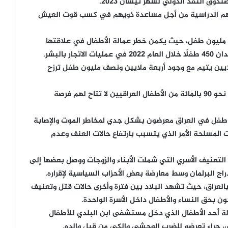
دوق النقد الدولي لشهر نيسان 2023.
عدهم الدراسية من أجل مساعدة ذويهم في كسب قوت العيش
 مليون طفل، حيث يكمن خطر عمالة الأطفال في علاقتها
 بالبشر.
ين يتيم مع وجود أربعة ملايين ونصف مليون طفل ترزح
وأكدت منظمة الأمم المتحدة للطفولة اليونيسيف أن نحو 90 بالمائة من الأطفال العراقيين لا تتاح لهم فرصة
ف طفل في العراق معرضون بشكل جدي لمخاطر الموت والإصابة
المسلحة الأمر الذي يتسبب بارتفاع حالات العنف وعدم
عد 2003 العديد من حالات التعنيف الأسري التي شملت الأبناء والزوجات ووصل بعضها إلى
اج البرلمان وسط معارضة بعض الأحزاب السياسية لإقراره.
العراق، حيث تشهد البلاد بين فترة وأخرى حالات قتل وتعنيف
 بحق النساء والأطفال داخل الأسرة الواحدة.
لة أحد الأطفال الذي دخل مستشفى ابن البلدي للأطفال
ي، جراء تعرضه للضرب الوحشي والكي من قبل والده.