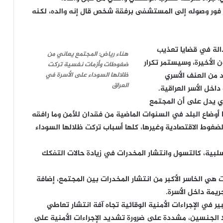
ر فور وصوله إلى المستشفى برفقة شخص قال إنه والده، لكنه
الة في قضايا تعذيب
هناء رياض: المجتمع يعاني من
ن الأخيرة، وسيستمر تكرار
ضغوطات وأزمات نفسية تركت
ظلالها السوداء على الأسرة في
 من العنف الأسري
العراق
خل الأسر العراقية.
ري يدل على أن المجتمع
أوضاع البلد في السنوات الماضية من فقدان للأمن وما رافقه
ضغوط الاقتصادية وغيرها، كلها أسباب تركت ظلالها السوداء
لبية، كالتسول وانتشار المخدرات في زيادة حالات التفكك
 هي الخاسر الأكبر من انتشار المخدرات بين المجتمع، إضافة
ريمة داخل الأسرة.
في الإجراءات الأمنية الوقائية تجاه آفة انتشار تعاطي
لا الجنسين، مشددة على ضرورة تشديد الإجراءات الأمنية على