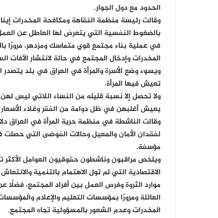
الحدود مع دول الجوار.
وقالت رئيسة منظمة النقاهة ومكافحة المخدرات إيناس 
بالضغوط النفسية التي يتعرض لها العاطل عن العمل
في عملية بناء مجتمع قوي متماسك ومزدهر، مرورًا ب
المخدرات وإدخال المجتمع في حالة لانتشار الآفات الس
ويسوء وضع الأسرة والمرأة في العراق في بلد يتصدر ال
تعيش فيها المرأة.
ولا تحصل إلا نسبة قليله من النساء اللاتي ليس له
يعيش أغلبهن في ظل دوامة من الفقر وغلاء الأسعار 
لفقدان الأمان والمعيل وحالات الفوضى التي حصلت ف
مؤسفة.
ويلخص مراقبون وناشطون حقوقيون العوامل الأكثر تأ
الاقتصادية التي لم تول الاهتمام بالتنمية والانتعاش
موارد الثروة وفرص العمل بين أفراد المجتمع، فضلًا ع
العائلة ومرورًا بمؤسسات التعليم والإعلام والمؤسسات
المخدرات وعدم الشعور بالمسؤولية تجاه المجتمع.