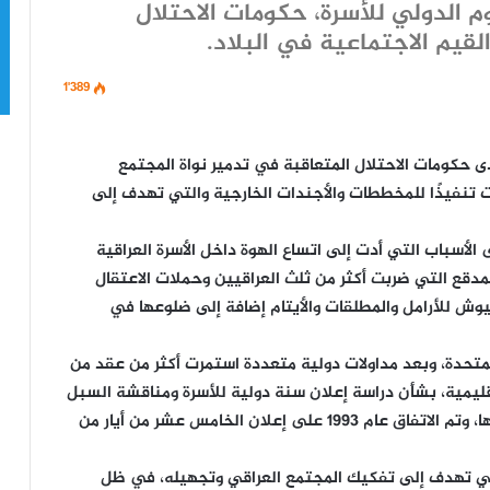
 الدولي للأسرة، حكومات الاحتلال
قيم الاجتماعية في البلاد.
1٬389
 حكومات الاحتلال المتعاقبة في تدمير نواة المجتمع
 تنفيذًا للمخططات والأجندات الخارجية والتي تهدف إلى
لأسباب التي أدت إلى اتساع الهوة داخل الأسرة العراقية
 المدقع التي ضربت أكثر من ثلث العراقيين وحملات الاعتقال
يوش للأرامل والمطلقات والأيتام إضافة إلى ضلوعها في
لمتحدة، وبعد مداولات دولية متعددة استمرت أكثر من عقد من
لإقليمية، بشأن دراسة إعلان سنة دولية للأسرة ومناقشة السبل
والوسائل الأخرى المتوافرة لتحسين وضع الأسرة ورفاهها، وتم الاتفاق عام 1993 على إعلان الخامس عشر من أيار من
التي تهدف إلى تفكيك المجتمع العراقي وتجهيله، في ظل