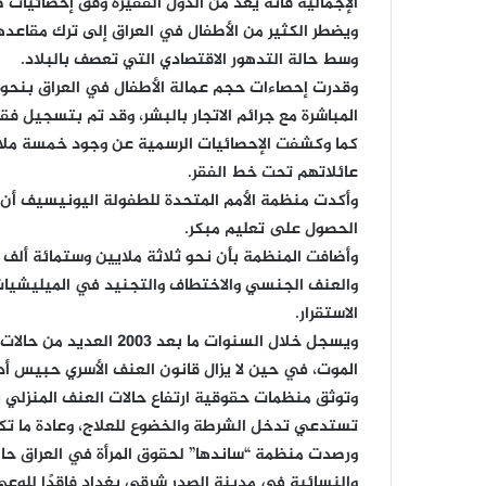
الإجمالية فأنه يعد من الدول الفقيرة وفق إحصائيات صن
ويضطر الكثير من الأطفال في العراق إلى ترك مقا
وسط حالة التدهور الاقتصادي التي تعصف بالبلاد.
وقدرت إحصاءات حجم عمالة الأطفال في العراق بنحو
المباشرة مع جرائم الاتجار بالبشر، وقد تم بتسجيل فقدان 450 طفلًا خلال العام 2022 في عمليات الاتجار
كما وكشفت الإحصائيات الرسمية عن وجود خمسة ملاي
عائلاتهم تحت خط الفقر.
الحصول على تعليم مبكر.
وأضافت المنظمة بأن نحو ثلاثة ملايين وستمائة أل
والعنف الجنسي والاختطاف والتجنيد في الميليشيات 
الاستقرار.
ويسجل خلال السنوات ما ب
الموت، في حين لا يزال قانون العنف الأسري حبيس أدر
وتوثق منظمات حقوقية ارتفاع حالات العنف المنزلي ب
تستدعي تدخل الشرطة والخضوع للعلاج، وعادة ما تكون
ورصدت منظمة “ساندها” لحقوق المرأة في العراق حا
والنسائية في مدينة الصدر شرقي بغداد فاقدًا للوع