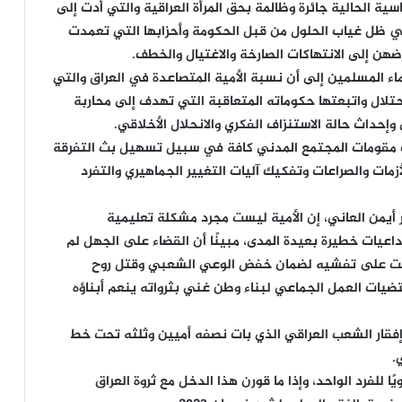
سية الحالية جائرة وظالمة بحق المرأة العراقية والتي أدت إلى
ق في ظل غياب الحلول من قبل الحكومة وأحزابها التي تعمدت
هن إلى الانتهاكات الصارخة والاغتيال والخطف.
اء المسلمين إلى أن نسبة الأمية المتصاعدة في العراق والتي
تلال واتبعتها حكوماته المتعاقبة التي تهدف إلى محاربة
حداث حالة الاستنزاف الفكري والانحلال الأخلاقي.
ف مقومات المجتمع المدني كافة في سبيل تسهيل بث التفرقة
مات والصراعات وتفكيك آليات التغيير الجماهيري والتفرد
يمن العاني، إن الأمية ليست مجرد مشكلة تعليمية
اعيات خطيرة بعيدة المدى، مبينًا أن القضاء على الجهل لم
عملت على تفشيه لضمان خفض الوعي الشعبي وقتل روح
ضيات العمل الجماعي لبناء وطن غني بثرواته ينعم أبناؤه
فقار الشعب العراقي الذي بات نصفه أميين وثلثه تحت خط
.
رتبة 115 بدخل مقداره 12927 دولار سنويًا للفرد الواحد، وإذا ما قورن هذا الدخل مع ثروة العراق