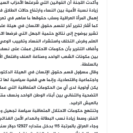
وأكدت اللجنة أن القوانين التي شرعتها الأحزاب السيا
زيادة نسبة الأمية بين النساء وارتفاع حالات الطلا
إهمال المرأة العراقية وسلب حقوقها ما ساهم في تعرض
كما أشار تقرير آخر لقسم حقوق الانسان في هيئة علم
تشير بوضوح إلى نتائج حتمية الجهل التي فرضها الاح
العلم وفرض التخلف واستشراء الفساد وتغييب الوعي وإ
وأضاف التقرير بأن حكومات الاحتلال عملت على نس
بين مكونات الشعب الواحد وصناعة العنف وافتعال الأز
بالسلطة.
وقال مسؤول قسم حقوق الإنسان في الهيئة الدكتور أ
واجتماعية واقتصادية، وإنما هي قضية سياسية لها تد
يكن أولوية لدى أي من الحكومات المتعاقبة التي 
التضحية والتفاني بين أبناء الوطن الواحد ونسف مقت
بالعيش الرغيد.
وتنتهج حكومات الاحتلال المتعاقبة سياسة تجهيل وإ
الفقر، وسط زيادة نسب البطالة وانعدام الأمن الغذائي
وجاء العراق بالم