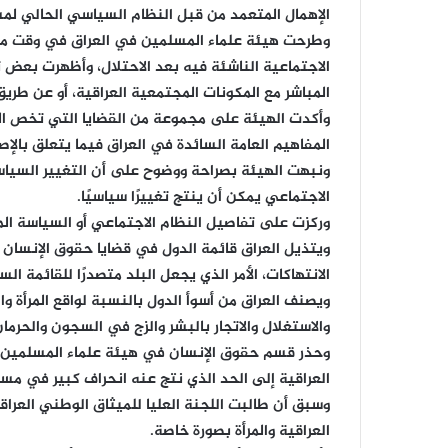
الإهمال المتعمد من قبل النظام السياسي الحالي لمشا
وطرحت هيئة علماء المسلمين في العراق في وقت مبك
الاجتماعية الناشئة فيه بعد الاحتلال، وأظهرت بعض
المباشر مع المكونات المجتمعية العراقية، أو عن طريق
وأكدت الهيئة على مجموعة من القضايا التي تخص ال
المفاهيم العامة السائدة في العراق فيما يتعلق بالإ
ونبهت الهيئة بصراحة ووضوح على أن التغيير السياسي
الاجتماعي يمكن أن ينتج تغييرًا سياسيًا.
وركزت على تفاصيل النظام الاجتماعي أو السياسة المثلى
ويتذيل العراق قائمة الدول في قضايا حقوق الإنسا
الانتهاكات، الأمر الذي يجعل البلد متصدرًا للقائمة ال
ويصنف العراق من أسوأ الدول بالنسبة لواقع المرأة 
والاستغلال والاتجار بالبشر والزج في السجون والحرم
العراقية إلى الحد الذي نتج عنه انحراف كبير في مسار
وسبق أن طالبت اللجنة العليا للميثاق الوطني العرا
العراقية والمرأة بصورة خاصة.