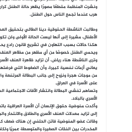
ونشرت المنظمة مقطعًا مصورًا يظهر حالة الطفل كرا
هرب عندما تجمع الناس حول الطفل.
وطالبت الناشطة الحقوقية دينا الطائي بتحقيق العد
الأطفال، مشيرة إلى أنها ليست الحالة الأولى ولن تكو
هكذا حالات بسبب التهاون في تشريع قانون رادع يحد
ويحمي الطفل خصوصًا من أي مظهر من مظاهر العنف دا
وترى الناشطة هناء رياض، أن تزايد ظاهرة العنف الأس
يعاني أزمات نفسية كبيرة، وأن الضغوط التي فرضتها 
من موجات هجرة ونزوح إلى جانب البطالة المرتفعة وال
على الأسرة في العراق.
وتساهم تفشي البطالة وانتشار الآفات الاجتماعية الس
الأسري بالبلاد.
وأكدت مفوضية حقوق الإنسان أن الأسرة العراقية باتت
إلى تزايد معدلات العنف الأسري والطلاق والانتحار والج
وقالت عضو المفوضية فاتن الحلفي إن هناك ضعف كبير 
المخدرات بين الفئات الصغيرة والمتوسطة عمريًا ولك