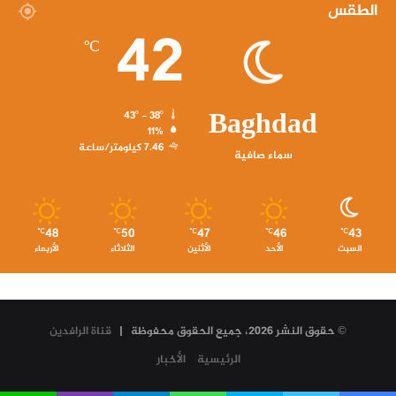
الطقس
42
℃
Baghdad
43º - 38º
11%
7.46 كيلومتر/ساعة
سماء صافية
48
50
47
46
43
℃
℃
℃
℃
℃
السبت
الأحد
الأثنين
الثلاثاء
الأربعاء
© حقوق النشر 2026، جميع الحقوق محفوظة |
قناة الرافدين
الرئيسية
الأخبار