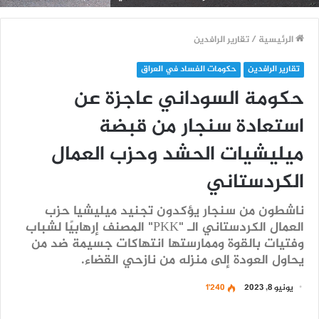
الرئيسية
/
تقارير الرافدين
تقارير الرافدين
حكومات الفساد في العراق
حكومة السوداني عاجزة عن
استعادة سنجار من قبضة
ميليشيات الحشد وحزب العمال
الكردستاني
ناشطون من سنجار يؤكدون تجنيد ميليشيا حزب
العمال الكردستاني الـ "PKK" المصنف إرهابيًا لشباب
وفتيات بالقوة وممارستها انتهاكات جسيمة ضد من
يحاول العودة إلى منزله من نازحي القضاء.
يونيو 8, 2023
1٬240