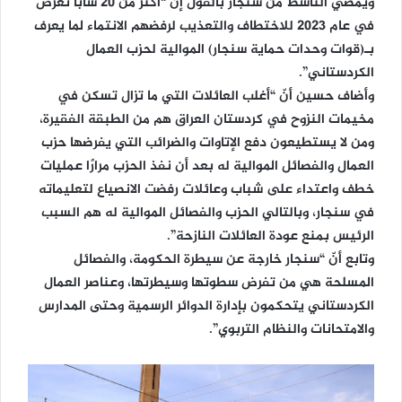
ويمضي الناشط من سنجار بالقول إن “أكثر من 20 شابًا تعرض
في عام 2023 للاختطاف والتعذيب لرفضهم الانتماء لما يعرف
بـ(قوات وحدات حماية سنجار) الموالية لحزب العمال
الكردستاني”.
وأضاف حسين أنّ “أغلب العائلات التي ما تزال تسكن في
مخيمات النزوح في كردستان العراق هم من الطبقة الفقيرة،
ومن لا يستطيعون دفع الإتاوات والضرائب التي يفرضها حزب
العمال والفصائل الموالية له بعد أن نفذ الحزب مرارًا عمليات
خطف واعتداء على شباب وعائلات رفضت الانصياع لتعليماته
في سنجار، وبالتالي الحزب والفصائل الموالية له هم السبب
الرئيس بمنع عودة العائلات النازحة”.
وتابع أنّ “سنجار خارجة عن سيطرة الحكومة، والفصائل
المسلحة هي من تفرض سطوتها وسيطرتها، وعناصر العمال
الكردستاني يتحكمون بإدارة الدوائر الرسمية وحتى المدارس
والامتحانات والنظام التربوي”.