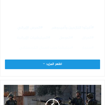
أغيثوا النازحين وأعيدوهم
الحرس الإيراني
العراق
الموصل
الميليشيات الإيرانية
سنجار
ميليشيا حزب العمال الكردستاني
اظهر المزيد