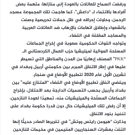
ورفضت السماح للعائلات بالعودة إلى منازلها، متهمة بعض
أفرادها بالانتماء لـ “داعش”، كما هاجمت تلك المجموعة مسجد
الرحمن، وحاولت إحراقه في ظل حملات تحريصية وصفت
بالشعواء وإطلاق اتهامات بالإرهاب ضد العائلات العربية
والمساجد المغلقة في القضاء.
وتواجه القوات الحكومية صعوبة في إخراج الجماعات
المسلحة الموالية لميليشيا حزب العمال الكردستاني الـ
“PKK” المصنف إرهابيًا من المدن والمناطق التي تسيطر
عليها في إطار الاتفاق المبرم بين حكومتي أربيل وبغداد في
تشرين الأول عام 2020 لتطبيع الأوضاع في سنجار.
ويقضي اتفاق تطبيع الأوضاع في القضاء “المتنازع عليه” بين
بغداد وأربيل بحسب التسميات الدارجة بعد الاحتلال، بإخراج
الجماعات المسلّحة والميليشيات منه، تمهيدًا لعودة النازحين،
إلا أن رفض تلك الميليشيات حال دون قدرة حكومة بغداد على
تنفيذ بنود الاتفاق.
وذكرت “هيومن رايتس ووتش” في تقريرها الصادر حديثًا إنها
التقت بعشرات السنجاريين المقيمين في مخيمات للنازحين