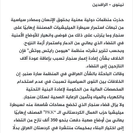
نينوى – الرافدين
حذرت منظمات دولية معنية بحقوق الإنسان ومصادر سياسية
من تبعات استمرار سيطرة الميليشيات المصنفة إرهابيًا على
سنجار وما يترتب على ذلك من فوضى وانهيار للأوضاع الأمنية
في القضاء الذي يعاني من الدمار واستمرار أزمة النزوح.
وبحسب تقرير نشرته منظمة “هيومن رايتس ووتش” فإن
الخلاف بشأن إعادة إعمار سنجار تسبب بإعاقة عودة آلاف
النازحين إلى القضاء.
وقالت الباحثة بالشأن العراقي في المنظمة سارة صنبر، إن
الخلافات بين القوى السياسية تسببت في عدم استخدام
المخصصات المالية من الحكومة لإعادة البنية التحتية
والكهرباء والمياه وتأمين الرعاية الصحية لسكان سنجار.
ولا يزال قضاء سنجار الذي تخضع مساحات شاسعة منه لسيطرة
ميليشيا حزب العمال الكردستاني الـ “PKK” المصنف إرهابيًا
يعاني من أوضاع صعبة دفعت بنحو 350 ألف نازح من القضاء
إلى اختيار البقاء بمخيمات منتشرة في كردستان العراق بدلًا