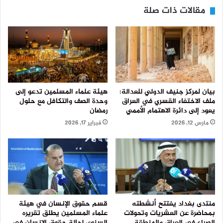
مقالات ذات صلة
بيان لمركز جنيف الدولي للعدالة:
هيئة علماء المسلمين تدعو إلى
ملف الاختفاء القسري في العراق
وحدة الصف والتكافل مع حلول
يعود إلى دائرة الاهتمام الأممي
رمضان
مارس 12, 2026
فبراير 17, 2026
منتدى بغداد يفتتح أنشطته
قسم حقوق الإنسان في هيئة
بمحاضرة عن العشريات وتحولات
علماء المسلمين يطلق تقريره
الصراع في العراق والمنطقة
السنوي لحالة حقوق الإنسان في