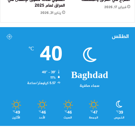
العراق لعام 2025
فبراير 17, 2026
يناير 31, 2026
الطقس
40
℃
Baghdad
40º - 39º
11%
5.57 كيلومتر/ساعة
سماء صافية
49
46
46
47
39
℃
℃
℃
℃
℃
الخميس
الجمعة
السبت
الأحد
الأثنين