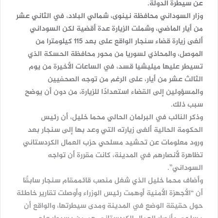
عن سيطرة الدولة.
وزار السوداني محافظة نينوى، شمالي البلاد، في الثاني عشر
من أيار الماضي، وشملت الزيارة عدة أقضية لكن السوداني
ألغى زيارة قضاء سنجار الواقع على بعد 115 كيلومترا من
الموصل، والمحاذي لسوريا من محور محافظة الحسكة الذي
تسيطر عليها ميليشيا قسد، في الساعات الأخيرة من يوم
الثالث عشر من أيار، على الرغم من توجه الصحفيين
والمسؤولين إلى القضاء استعدادًا للزيارة، من دون أن يوضح
سبب ذلك.
وذكر النائب في البرلمان الحالي محما خليل، أن رئيس
الحكومة الحالية ألغى زيارته التي وعد بها إلى سنجار بعد
ورود معلومات عن تحشيد مسلحي حزب العمال الكردستاني
تظاهرة لأنصارهم في المدينة، كانت مقررة أن تواجه
السوداني”.
وأضاف محما خليل الذي شغل منصب قائممقام سنجار سابقًا
أن “الأجهزة الأمنية أوهمت رئيس الوزراء وأوصلت تقارير خاطئة
حول حقيقة الوضع في المدينة ومدى سيطرتها، والواقع أن