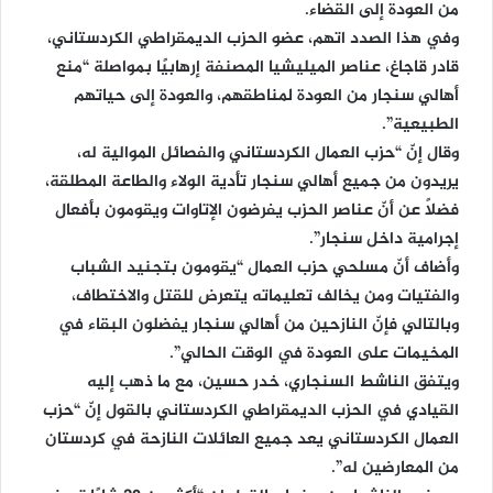
من العودة إلى القضاء.
وفي هذا الصدد اتهم، عضو الحزب الديمقراطي الكردستاني،
قادر قاجاغ، عناصر الميليشيا المصنفة إرهابيًا بمواصلة “منع
أهالي سنجار من العودة لمناطقهم، والعودة إلى حياتهم
الطبيعية”.
وقال إنّ “حزب العمال الكردستاني والفصائل الموالية له،
يريدون من جميع أهالي سنجار تأدية الولاء والطاعة المطلقة،
فضلاً عن أنّ عناصر الحزب يفرضون الإتاوات ويقومون بأفعال
إجرامية داخل سنجار”.
وأضاف أنّ مسلحي حزب العمال “يقومون بتجنيد الشباب
والفتيات ومن يخالف تعليماته يتعرض للقتل والاختطاف،
وبالتالي فإنّ النازحين من أهالي سنجار يفضلون البقاء في
المخيمات على العودة في الوقت الحالي”.
ويتفق الناشط السنجاري، خدر حسين، مع ما ذهب إليه
القيادي في الحزب الديمقراطي الكردستاني بالقول إنّ “حزب
العمال الكردستاني يعد جميع العائلات النازحة في كردستان
من المعارضين له”.