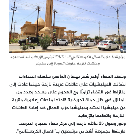
ميليشيا حزب العمال الكردستاني الـ “PKK” تمارس الإرهاب ضد المساجد
وعائلات نازحة حاولت العودة إلى سنجار
وشهد القضاء أواخر شهر نيسان الماضي سلسلة اعتداءات
نفذتها الميليشيات على عائلات عربية نازحة حينما عادت إلى
منازلها في القضاء تزامنًا مع الهجوم على مسجد وعدد من
المنازل في ظل حملة تحريضية قادتها منصات إعلامية مقربة
من ميليشيا الحشد وميليشيا حزب العمال ضد إعادة العائلات
النازحة واتهامها بالإرهاب.
وفور وصول 25 عائلة نازحة إلى مركز قضاء سنجار، اعترضت
طريقها مجموعة أشخاص مرتبطين بـ”العمال الكردستاني”،