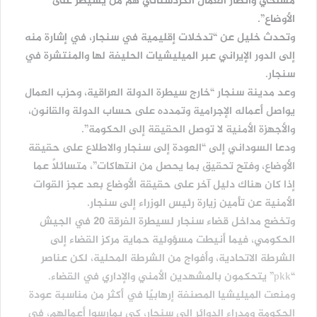
مسلحي وأنصار العمال الكردستاني هم من يسيطر على
الأوضاع”.
وتحدث خليل عن “تدخلات إقليمية في سنجار، في إشارة منه
إلى الدور الإيراني عبر الميليشيات الحليفة لها والمنتشرة في
سنجار.
وعد مدينة سنجار “خارج سيطرة الدولة العراقية، وحزب العمال
يواصل أعماله الإجرامية وتمدده على حساب الدولة والقانون،
والأجهزة الأمنية لا توصل الحقيقة إلى الحكومة”.
ودعا السوداني إلى “العودة إلى سنجار والاطلاع على حقيقة
الأوضاع، وفتح تحقيق بما يحصل من انتهاكات”، متسائلاً عما
إذا كان هناك دليل آخر على حقيقة الأوضاع بعد عجز القوات
الأمنية عن تأمين زيارة رئيس الوزراء إلى سنجار.
وتخضع مداخل قضاء سنجار لسيطرة الفرقة 20 في الجيش
الحكومي، فيما أنيطت مسؤولية حماية مركز القضاء إلى
الشرطة الاتحادية، وأفواج من الشرطة المحلية، لكن عناصر
“pkk” يتحكمون بالمشهدين الأمني والإداري في القضاء.
ومنعت الميليشيا المصنفة إرهابيًا في أكثر من مناسبة عودة
الحكومة ومدراء الدوائر إلى سنجار، كي يمارسوا أعمالهم، في