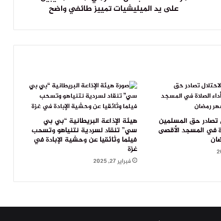
على يد الميليشيات تمييز طائفي واضح
 تصادر حق المسلمين
هيئة الإذاعة البريطانية “بي بي
اة في المسجد الأقصى
سي” تنقاد لسردية نتنياهو وتسحب
ان
فيلما وثائقيا عن وحشية الإبادة في
غزة
فبراير 27, 2025