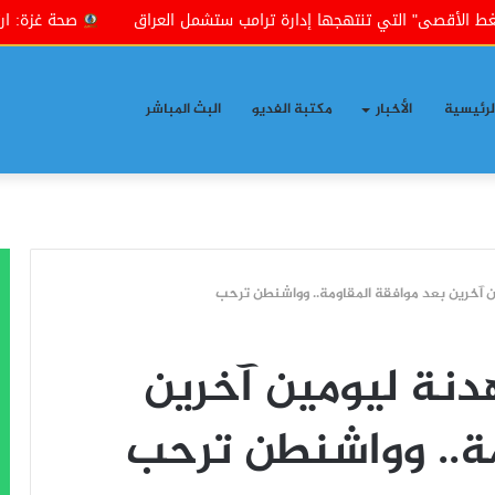
قصى" التي تنتهجها إدارة ترامب ستشمل العراق
صحة غزة: ارتفاع حصيلة ضح
لرئيسية
الأخبار
مكتبة الفديو
البث المباشر
ن آخرين بعد موافقة المقاومة.. وواشنطن ترحب
دنة ليومين آخرين
مة.. وواشنطن ترحب