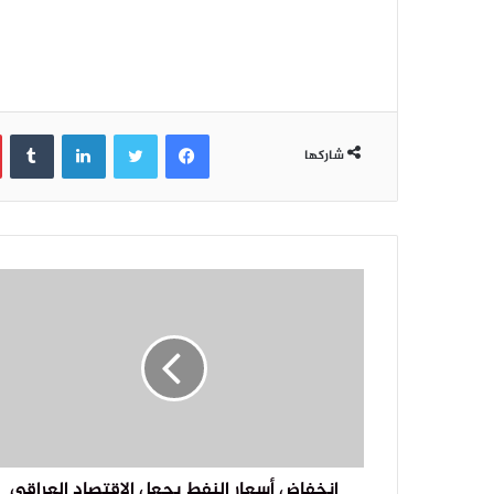
فيسبوك
تويتر
لينكدإن
‏Tumblr
شاركها
انخفاض أسعار النفط يجعل الاقتصاد العراقي