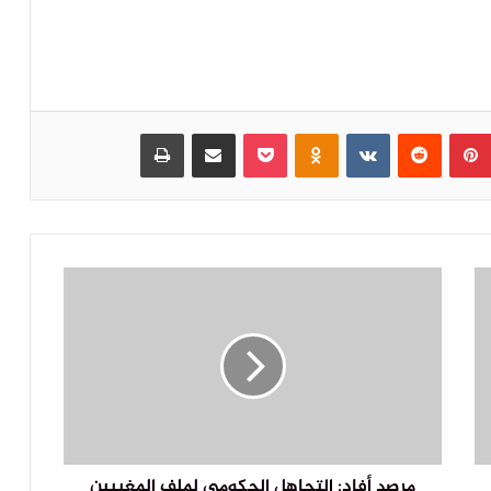
بينتيريست
‏Reddit
‏VKontakte
Odnoklassniki
بوكيت
مشاركة عبر البريد
طباعة
مرصد أفاد: التجاهل الحكومي لملف المغيبين