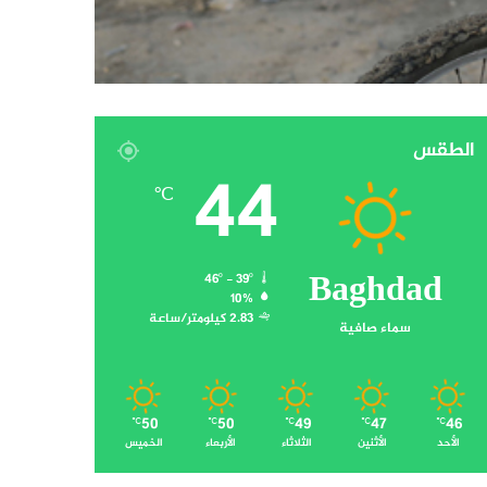
الطقس
44
℃
Baghdad
46º - 39º
10%
2.83 كيلومتر/ساعة
سماء صافية
50
50
49
47
46
℃
℃
℃
℃
℃
الأحد
الأثنين
الثلاثاء
الأربعاء
الخميس