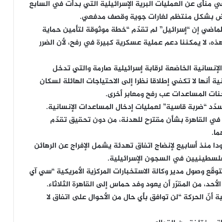
منأى عن العمليات البرية الإسرائيلية التي بدأت في السابع
عرّض بشكل منتظم لغارات جوية وقصف مدفعي.
الماضي إن “إسرائيل” لم تقدّم “خطة موثوقة لتأمين حماية
ه، لا يمكننا دعم عملية عسكرية كبيرة في رفح، لأن الضرر
لإنسانية الخاضعة لرقابة إسرائيلية صارمة والتي تدخل
ة أنها لا تكفي إطلاقا نظرا إلى الاحتياجات الهائلة لسكان
نات المساعدات عب رفح ومعابر أخرى.
دّد “ضربة قاسية” لعمليات إدخال المساعدات الإنسانية.
ع في القاهرة بشأن مقترح للهدنة، من دون تحقيق تقدّم
ا.
ا منذ أسابيع لإنضاج اتفاق تهدئة يشمل الإفراج عن الرهائن
فلسطينيين في السجون الإسرائيلية.
ّع وصول مدير وكالة الاستخبارات المركزية الأمريكية “سي آي
الأحد، من المقرّر أن يعود وفد حماس إلى القاهرة الثلاثاء.
أنّ الحركة “لن توافق بأي حال من الأحوال على اتفاق لا