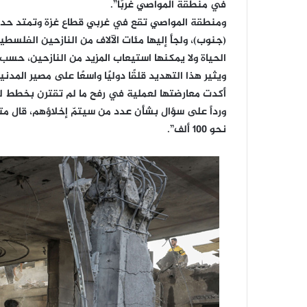
في منطقة المواصي غربًا”.
ومنطقة المواصي تقع في غربي قطاع غزة وتمتد حدود
(جنوب)، ولجأ إليها مئات الآلاف من النازحين الفلسطي
الحياة ولا يمكنها استيعاب المزيد من النازحين، حس
ويثير هذا التهديد قلقًا دوليًا واسعًا على مصير المدن
أكدت معارضتها لعملية في رفح ما لم تقترن بخطط لح
ورداً على سؤال بشأن عدد من سيتمّ إخلاؤهم، قال 
نحو 100 ألف”.