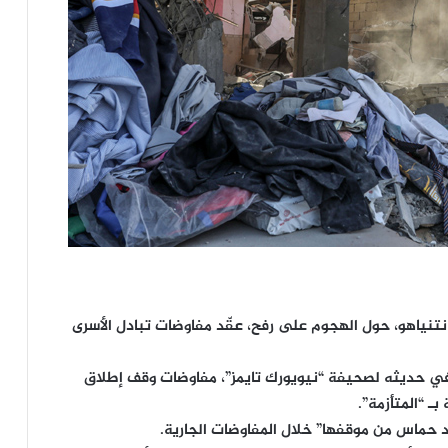
تنياهو، حول الهجوم على رفح، عقّد مفاوضات تبادل الأسرى
 حديثه لصحيفة “نيويورك تايمز”، مفاوضات وقف إطلاق
ـ “المتأزمة”.
د حماس من موقفها” خلال المفاوضات الجارية.