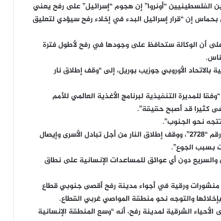
ين الفلسطينيين “أونروا” إن هجوم “إسرائيل” على رفح يعني
 بحماس إن “قرار إسرائيل البدء في إخلاء رفح سيؤدي لتعليق
على أن الوكالة ستحافظ على وجودها في رفح لأطول فترة
ناس.
ة بالاتحاد الأوروبي جوزيب بوريل، إلى “وقف إطلاق نار
فقا للمديرة التنفيذية لبرنامج الأغذية العالمي للأمم
شى كثيرا قد أصبح حقيقة”.
تجه نحو الجنوب”.
وشدد على “ضرورة التنفيذ الفوري لقرار مجلس الأمن رقم “2728”، ووقف إطلاق النار من أجل تبادل الأسرى وإيصال
ت بسبب الجوع”.
من والسريع دون أي عوائق للمساعدات الإنسانية على نطاق
، منشورات ورقية في أجواء مدينة رفح أقصى جنوبي قطاع
إخلائها والتوجه نحو منطقة المواصي غربي القطاع.
أحياء الشرقية لمدينة رفح، أنه “وسع المنطقة الإنسانية