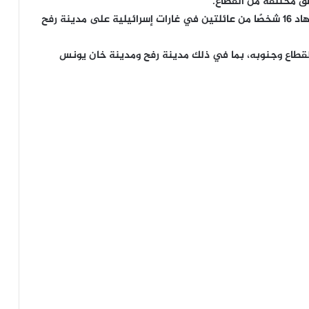
ق مختلفة من القطاع.
وأعلنت فرق إنقاذ ومسعفون ليل الأحد الاثنين استشهاد 16 شخصًا من عائلتين في غارات إسرائيلية على مدينة رفح
لقطاع وجنوبه، بما في ذلك مدينة رفح ومدينة خان يونس