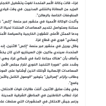
غزة- قالت وكالة الأمم المتحدة لغوث وتشغيل اللاجئ
المزيد من المعاناة والقتلى المدنيين. في وقت قيادي
المفاوضات الخاصة بالرهائن”.
وأكدت الوكالة الأممية في منشور عبر منصة “إكس” 
ممكنة وستواصل تقديم المساعدات المنقذة لحياة ال
ودعا الممثل الأعلى للشؤون الخارجية والسياسة الأمني
إنساني” فوري في قطاع غزة.
وقال بوريل في منشور عبر منصة “إكس” الاثنين، إنه “و
المتحدة، سيندي ماكين، فإن السيناريو الذي كان يخ
وأضاف بأن “هناك مجاعة تامة في شمالي غزة، وهي ت
المساعدات الإنسانية لأولئك الذين أوشكوا على المو
وطالب بإلزام “إسرائيل” بتوفير “الوصول الكامل والآ
واسع”.
وفي وقت سابق الاثنين، ألقت طائرات قوات الاحتلال
غزة، تطالب القاطنين في المناطق الشرقية للمدينة ب
وزعم جيش الاحتلال في المنشورات التي سقطت على ال