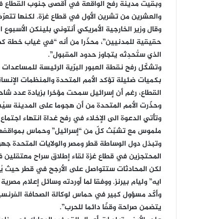
وبقيت مدينة رفح الواقعة في أقصى جنوب القطاع في 
والعشرين من تشرين الأول في قطاع غزة. لكنها تت
وقال وزير الخارجية الأمريكي أنتوني بلينكن الأسبوع 
حقيقية للمدنيين”، محذّرا من أنه “في غياب خطة كهذ
الذي ستُحدِثه يتجاوز حدود المقبول”.
وتشكّل رفح نقطة العبور البرّية الرئيسة للمساعدات ا
بكميات ضئيلة تؤكد الأمم المتحدة والمنظمات الإنساني
القطاع، رغم أن إسرائيل سمحت مؤخرا بزيادة عدد شاح
وحذّرت الأمم المتحدة من أن هجوما على المدينة سيُس
وتأتي الدعوة الى الإخلاء في رفح غداة انتهاء اجتما
ملموس مع تشبّث كلّ من “إسرائيل” وحماس بمواقفهم
وتبذل دول الوساطة قطر ومصر والولايات المتحدة جهود
المحتجزين في قطاع غزة لقاء إطلاق سراح معتقلين 
لكن المحادثات ستتواصل على الأرجح في قطر حيث يُتوق
ايه” وليام بيرنز. ووفقا لما أوردته وسائل إعلام مصرية 
وأكّد مسؤول كبير في حماس لوكالة الصحافة الفرنسية 
يتضمن صراحة وقفًا دائما للحرب”.