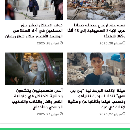
صحة غزة: ارتفاع حصيلة ضحايا
قوات الاحتلال تصادر حق
حرب الإبادة الصهيونية إلى 48 ألفًا
المسلمين في أداء الصلاة في
و365 شهيدًا
المسجد الأقصى خلال شهر رمضان
فبراير 28, 2025
فبراير 28, 2025
هيئة الإذاعة البريطانية “بي بي
أسى فلسطينيون يكشفون
سي” تنقاد لسردية نتنياهو
وحشية الاحتلال في متوالية
وتسحب فيلما وثائقيا عن وحشية
القمع والغاز والكلاب والتعذيب
الإبادة في غزة
الجسدي واللفظي
فبراير 27, 2025
فبراير 27, 2025