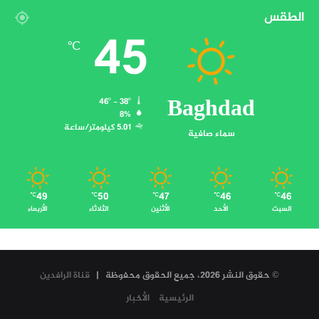
الطقس
45
℃
Baghdad
46º - 38º
8%
5.01 كيلومتر/ساعة
سماء صافية
49
50
47
46
46
℃
℃
℃
℃
℃
السبت
الأحد
الأثنين
الثلاثاء
الأربعاء
© حقوق النشر 2026، جميع الحقوق محفوظة |
قناة الرافدين
الرئيسية
الأخبار