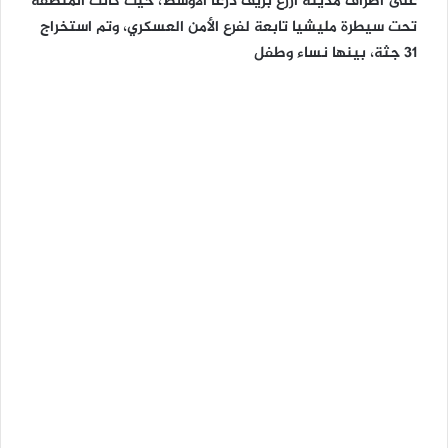
على أطراف مدينة ازرع بريف درعا الأوسط، حيث كانت المنطقة
تحت سيطرة مليشيا تابعة لفرع الأمن العسكري، وتم استخراج
31 جثة، بينها نساء وطفل