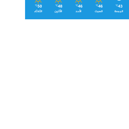
50
48
46
46
43
℃
℃
℃
℃
℃
الجمعة
السبت
الأحد
الأثنين
الثلاثاء