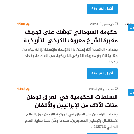
أكمل القراءة »
ديسمبر 3, 2023
1٬500
ين
حكومة السوداني توشك على تجريف
مقبرة الشيخ معروف الكرخي التأريخية
بغداد – الرافدين أثار إعلان وزارة الإعمار والإسكان إزالة جزء من
مقبرة الشيخ معروف الكرخي التاريخية في العاصمة بغداد
بحجة…
أكمل القراءة »
سبتمبر 18, 2023
1٬405
ين
السلطات الحكومية في العراق توطن
مئات الآلاف من الإيرانيين والأفغان
بغداد- الرافدين حل العراق في المرتبة 90 بين دول العالم
لاستقبال وتوطين المهاجرين، عندما وطّن منذ بداية العام
الحالي 365766…