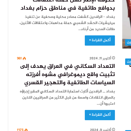
حكومة الإطار تشن حملة اعتقالات
بدوافع طائفية في مناطق حزام بغداد
بغداد – الرافدين كشفت مصادر محلية وصحفية عن تنفيذ
ميليشيات الحشد الشعبي حملة مداهمات واعتقالات الاثنين،
طالت العديد من أبناء…
أكمل القراءة »
ين
أكتوبر 11, 2024
961
ين
التعداد السكاني في العراق يهدف إلى
تثبيت واقع ديموغرافي مشوه أفرزته
السياسات الطائفية والتهجير القسري
بغداد ــ الرافدين أثارت استمارة التعداد السكاني المقرر إجراؤه
بالعراق انتقادات واسعة من قبل الكثير من العراقيين اللذين
اعتبروا أن…
أكمل القراءة »
أكتوبر 9, 2024
1٬175