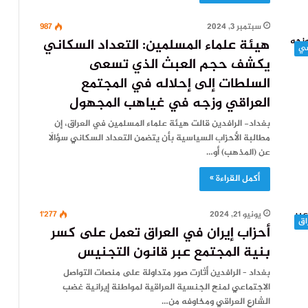
سبتمبر 3, 2024
987
هيئة علماء المسلمين: التعداد السكاني
يكشف حجم العبث الذي تسعى
السلطات إلى إحلاله في المجتمع
العراقي وزجه في غياهب المجهول
بغداد- الرافدين قالت هيئة علماء المسلمين في العراق، إن
مطالبة الأحزاب السياسية بأن يتضمن التعداد السكاني سؤالًا
عن (المذهب) أو…
أكمل القراءة »
يونيو 21, 2024
1٬277
اق
أحزاب إيران في العراق تعمل على كسر
بنية المجتمع عبر قانون التجنيس
بغداد – الرافدين أثارت صور متداولة على منصات التواصل
الاجتماعي لمنح الجنسية العراقية لمواطنة إيرانية غضب
الشارع العراقي ومخاوفه من…