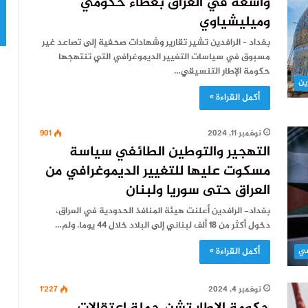
واسعة في العراق بغطاء حكومي
وميليشياوي
بغداد – الرافدين تشير تقارير وشهادات صحفية إلى تصاعد غير
مسبوق في سياسات التغيير الديموغرافي التي تنتهجها
حكومة الإطار التنسيقي…
ين
أكمل القراءة »
نوفمبر 11, 2024
901
التهجير والتوطين الطائفي سياسة
مسكوت عليها للتغيير الديموغرافي من
العراق حتى سوريا ولبنان
بغداد- الرافدين أعلنت هيئة المنافذ الحدودية في العراق،
دخول أكثر من 18 ألف لبناني إلى البلاد خلال 44 يوما. ولم…
أكمل القراءة »
نوفمبر 4, 2024
1٬227