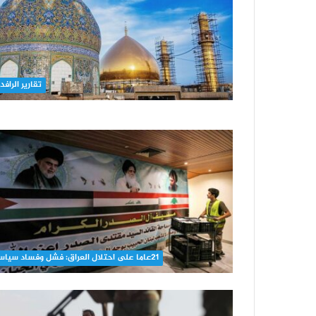
تقارير الرافد
21عاما على احتلال العراق: فشل وفساد سياسي