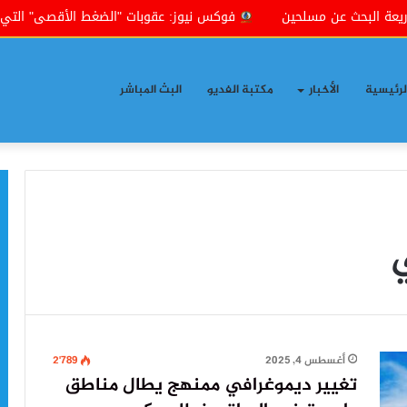
عن مسلحين
فوكس نيوز: عقوبات "الضغط الأقصى" التي تنتهجها إدا
لرئيسية
الأخبار
مكتبة الفديو
البث المباشر
ي
أغسطس 4, 2025
2٬789
تغيير ديموغرافي ممنهج يطال مناطق