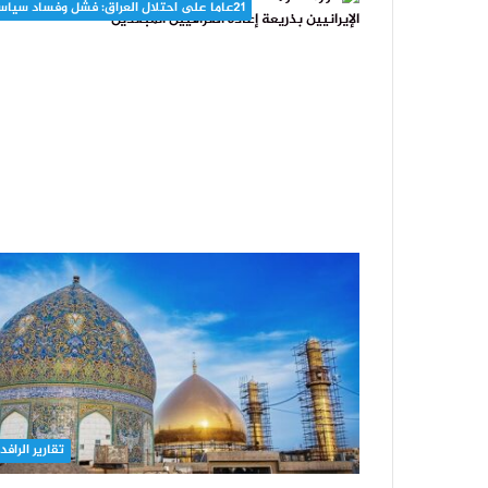
21عاما على احتلال العراق: فشل وفساد سياسي
تقارير الرافد