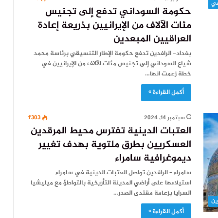
حكومة السوداني تدفع إلى تجنيس
مئات الآلاف من الإيرانيين بذريعة إعادة
العراقيين المبعدين
بغداد- الرافدين تدفع حكومة الإطار التنسيقي برئاسة محمد
شياع السوداني إلى تجنيس مئات الآلاف من الإيرانيين في
خطة زعمت انها…
أكمل القراءة »
سبتمبر 14, 2024
1٬303
العتبات الدينية تفترس محيط المرقدين
العسكريين بطرق ملتوية بهدف تغيير
ديموغرافية سامراء
سامراء – الرافدين تواصل العتبات الدينية في سامراء
استيلاءها على أراضي المدينة التأريخية بالتواطؤ مع ميليشيا
السرايا بزعامة مقتدى الصدر…
ين
أكمل القراءة »