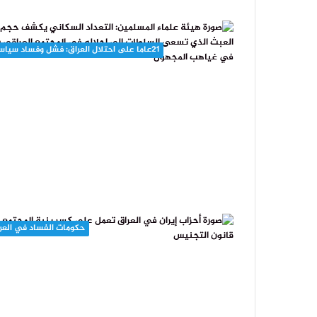
21عاما على احتلال العراق: فشل وفساد سياسي
حكومات الفساد في العر